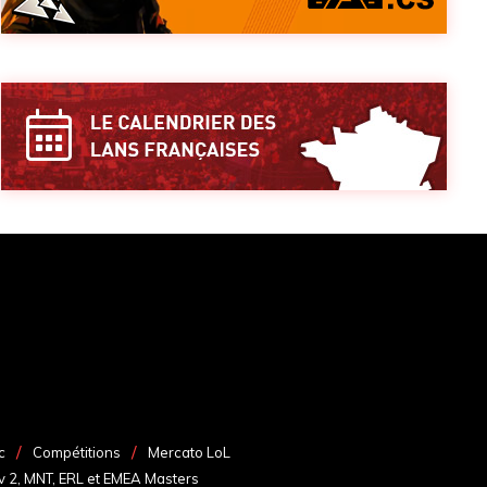
c
Compétitions
Mercato LoL
v 2, MNT, ERL et EMEA Masters