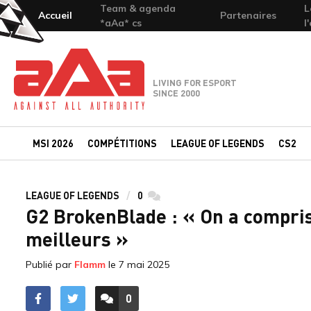
Team & agenda
L
Accueil
Partenaires
*aAa* cs
l
Team-aAa - against All authority
LIVING FOR ESPORT
SINCE 2000
MSI 2026
COMPÉTITIONS
LEAGUE OF LEGENDS
CS2
LEAGUE OF LEGENDS
0
commentaires
G2 BrokenBlade : « On a compris 
meilleurs »
Publié par
Flamm
le
7 mai 2025
0
ACCÉDER AUX
COMMENTAIRES