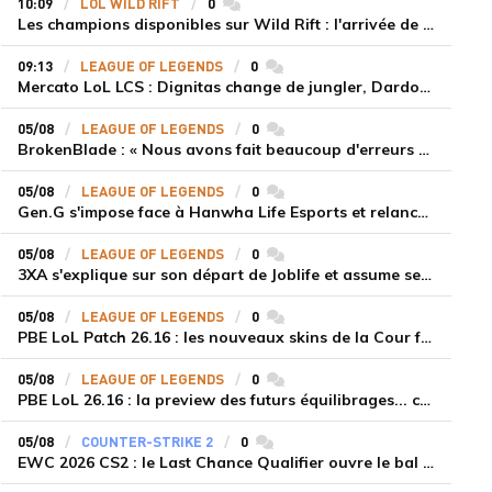
10:09
LOL WILD RIFT
0
commentaires
Les champions disponibles sur Wild Rift : l'arrivée de Cho'Gath
09:13
LEAGUE OF LEGENDS
0
commentaires
Mercato LoL LCS : Dignitas change de jungler, Dardoch fait son retour en LCS, eXyu annonce sa retraite
05/08
LEAGUE OF LEGENDS
0
commentaires
BrokenBlade : « Nous avons fait beaucoup d'erreurs bêtes, mais une victoire reste une victoire et c'est une chose dont on peut se réjouir »
05/08
LEAGUE OF LEGENDS
0
commentaires
Gen.G s'impose face à Hanwha Life Esports et relance sa dynamique en LCK
05/08
LEAGUE OF LEGENDS
0
commentaires
3XA s'explique sur son départ de Joblife et assume ses torts
05/08
LEAGUE OF LEGENDS
0
commentaires
PBE LoL Patch 26.16 : les nouveaux skins de la Cour féérique
05/08
LEAGUE OF LEGENDS
0
commentaires
PBE LoL 26.16 : la preview des futurs équilibrages... coup d'arrêt pour les supports roamers
05/08
COUNTER-STRIKE 2
0
commentaires
EWC 2026 CS2 : le Last Chance Qualifier ouvre le bal à Paris du 7 au 9 août