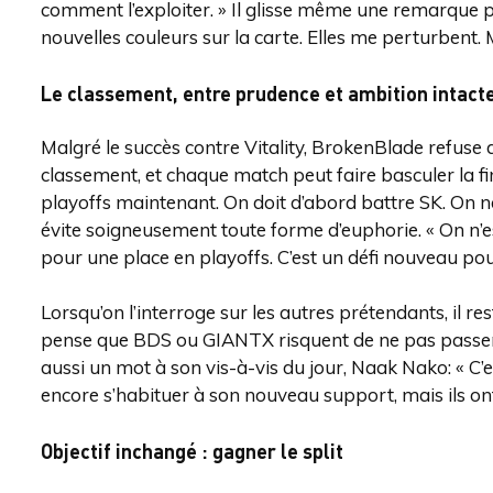
comment l’exploiter. » Il glisse même une remarque plus
nouvelles couleurs sur la carte. Elles me perturbent. 
Le classement, entre prudence et ambition intact
Malgré le succès contre Vitality, BrokenBlade refuse d
classement, et chaque match peut faire basculer la fin
playoffs maintenant. On doit d’abord battre SK. On ne 
évite soigneusement toute forme d’euphorie. « On n’es
pour une place en playoffs. C’est un défi nouveau pou
Lorsqu’on l’interroge sur les autres prétendants, il re
pense que BDS ou GIANTX risquent de ne pas passer. R
aussi un mot à son vis-à-vis du jour, Naak Nako: « C’es
encore s’habituer à son nouveau support, mais ils ont u
Objectif inchangé : gagner le split