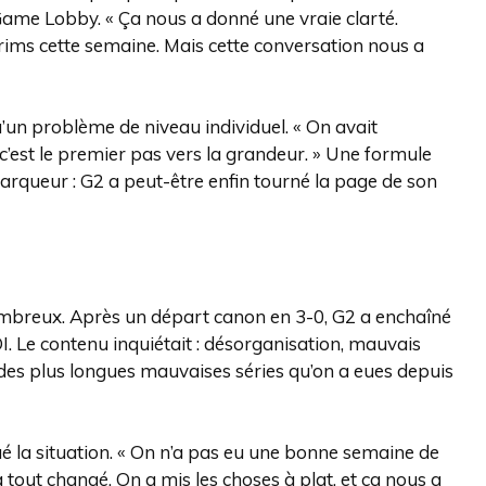
Game Lobby. « Ça nous a donné une vraie clarté.
rims cette semaine. Mais cette conversation nous a
’un problème de niveau individuel. « On avait
c’est le premier pas vers la grandeur. » Une formule
rqueur : G2 a peut-être enfin tourné la page de son
 nombreux. Après un départ canon en 3-0, G2 a enchaîné
OI. Le contenu inquiétait : désorganisation, mauvais
e des plus longues mauvaises séries qu’on a eues depuis
ué la situation. « On n’a pas eu une bonne semaine de
e a tout changé. On a mis les choses à plat, et ça nous a