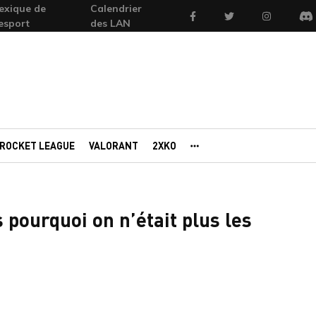
exique de
Calendrier
Facebook
Twitter
Instagram
'esport
des LAN
Di
ROCKET LEAGUE
VALORANT
2XKO
AUTRES PORTAILS
pourquoi on n’était plus les