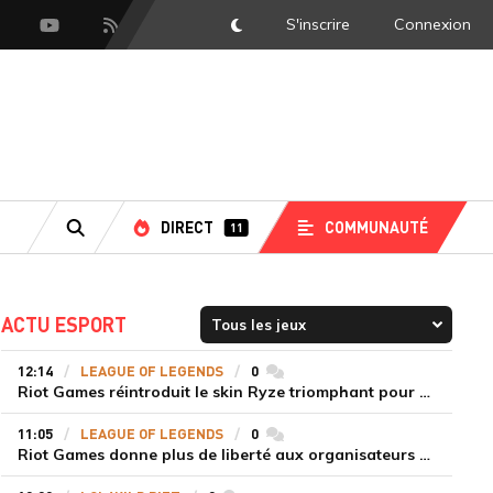
S'inscrire
Connexion
DarkMode
scord
Youtube
Flux RSS
DIRECT
COMMUNAUTÉ
11
RECHERCHE
ACTU ESPORT
12:14
LEAGUE OF LEGENDS
0
commentaires
Riot Games réintroduit le skin Ryze triomphant pour récompenser la scène amateur
11:05
LEAGUE OF LEGENDS
0
commentaires
Riot Games donne plus de liberté aux organisateurs de tournois locaux sur League of Legends