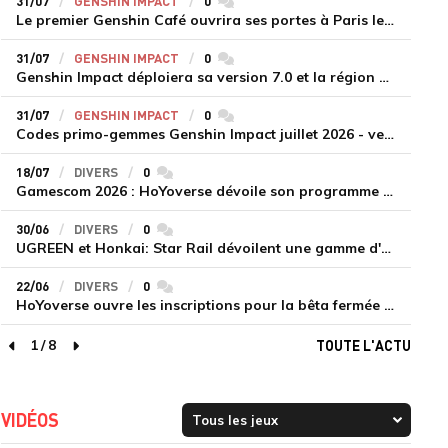
31/07
GENSHIN IMPACT
0
commentaires
Le premier Genshin Café ouvrira ses portes à Paris le 14 août
31/07
GENSHIN IMPACT
0
commentaires
Genshin Impact déploiera sa version 7.0 et la région de Snezhnaya le 12 août
31/07
GENSHIN IMPACT
0
commentaires
Codes primo-gemmes Genshin Impact juillet 2026 - version 7.0
18/07
DIVERS
0
commentaires
Gamescom 2026 : HoYoverse dévoile son programme et présente deux nouveaux jeux inédits
30/06
DIVERS
0
commentaires
UGREEN et Honkai: Star Rail dévoilent une gamme d'accessoires de recharge en édition limitée
22/06
DIVERS
0
commentaires
HoYoverse ouvre les inscriptions pour la bêta fermée de Honkai : Nexus Anima
1
/
8
TOUTE L'ACTU
page précédente
page suivante
VIDÉOS