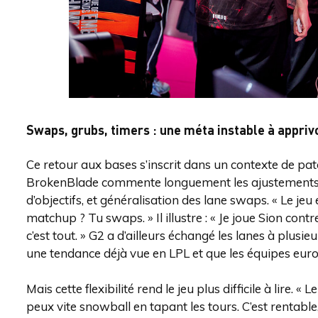
Swaps, grubs, timers : une méta instable à appriv
Ce retour aux bases s’inscrit dans un contexte de pa
BrokenBlade commente longuement les ajustements r
d’objectifs, et généralisation des lane swaps. « Le jeu
matchup ? Tu swaps. » Il illustre : « Je joue Sion contr
c’est tout. » G2 a d’ailleurs échangé les lanes à plus
une tendance déjà vue en LPL et que les équipes eu
Mais cette flexibilité rend le jeu plus difficile à lire. 
peux vite snowball en tapant les tours. C’est rentab