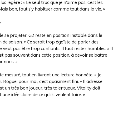
 légère : « Le seul truc que je n’aime pas, c’est les
Mais bon, faut s’y habituer comme tout dans la vie. »
e
e se projeter. G2 reste en position instable dans le
 de saison. « Ce serait trop égoïste de parler des
veut pas être trop confiants. Il faut rester humbles. » Il
t pas souvent dans cette position, à devoir se battre
r nous. »
ste mesuré, tout en livrant une lecture honnête. « Je
ogue, pour moi, c’est quasiment fini. » Il adresse
t un très bon joueur, très talentueux. Vitality doit
ne idée claire de ce qu’ils veulent faire. »