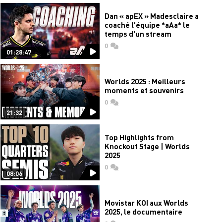
Dan « apEX » Madesclaire a
coaché l'équipe *aAa* le
temps d'un stream
0
commentaires
01:28:47
Worlds 2025 : Meilleurs
moments et souvenirs
0
commentaires
21:32
Top Highlights from
Knockout Stage | Worlds
2025
0
commentaires
08:06
Movistar KOI aux Worlds
2025, le documentaire