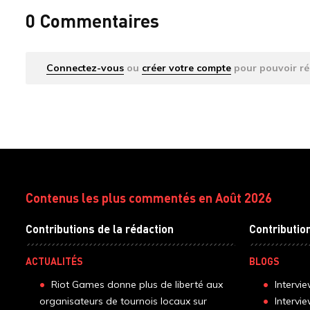
0 Commentaires
Connectez-vous
ou
créer votre compte
pour pouvoir ré
Contenus les plus commentés en Août 2026
Contributions de la rédaction
Contributio
ACTUALITÉS
BLOGS
Riot Games donne plus de liberté aux
Intervi
organisateurs de tournois locaux sur
Intervi