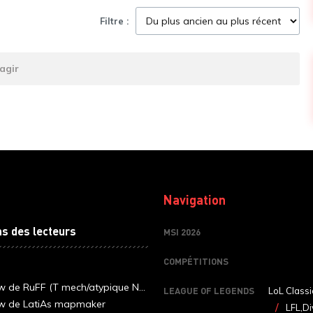
Filtre :
agir
Navigation
ns des lecteurs
MSI 2026
COMPÉTITIONS
ew de RuFF (T mech/atypique N...
LEAGUE OF LEGENDS
LoL Classi
ew de LatiAs mapmaker
LFL,Di