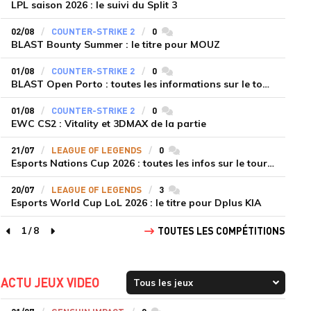
LPL saison 2026 : le suivi du Split 3
02/08
COUNTER-STRIKE 2
0
commentaires
BLAST Bounty Summer : le titre pour MOUZ
01/08
COUNTER-STRIKE 2
0
commentaires
BLAST Open Porto : toutes les informations sur le tournoi
01/08
COUNTER-STRIKE 2
0
commentaires
EWC CS2 : Vitality et 3DMAX de la partie
21/07
LEAGUE OF LEGENDS
0
commentaires
Esports Nations Cup 2026 : toutes les infos sur le tournoi
20/07
LEAGUE OF LEGENDS
3
commentaires
Esports World Cup LoL 2026 : le titre pour Dplus KIA
1
/
8
TOUTES LES COMPÉTITIONS
page précédente
page suivante
ACTU JEUX VIDEO