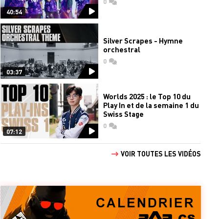
0
commentaires
40:54
Silver Scrapes - Hymne
orchestral
0
commentaires
03:37
Worlds 2025 : le Top 10 du
Play In et de la semaine 1 du
Swiss Stage
0
commentaires
07:12
VOIR TOUTES LES VIDÉOS