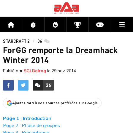
Me
Accueil
Flux
Directs
Compétitions
Actu jeux v
STARCRAFT 2
36
commentaires
ForGG remporte la Dreamhack
Winter 2014
Publié par
SGi.Balrog
le
29 nov. 2014
36
ACCÉDER AUX
COMMENTAIRES
Ajoutez aAa à vos sources préférées sur Google
Page 1 : Introduction
Page 2 : Phase de groupes
Page 3 : Présentation