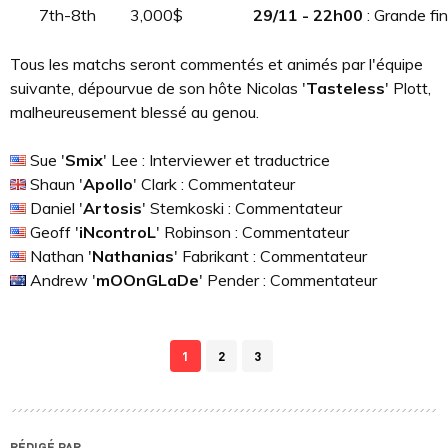
7th-8th
3,000$
29/11 - 22h00
: Grande fi
Tous les matchs seront commentés et animés par l'équipe
suivante, dépourvue de son hôte Nicolas '
Tasteless
' Plott,
malheureusement blessé au genou.
Sue '
Smix
' Lee : Interviewer et traductrice
Shaun '
Apollo
' Clark : Commentateur
Daniel '
Artosis
' Stemkoski : Commentateur
Geoff '
iNcontroL
' Robinson : Commentateur
Nathan '
Nathanias
' Fabrikant : Commentateur
Andrew '
mOOnGLaDe
' Pender : Commentateur
1
2
3
RÉDIGÉ PAR