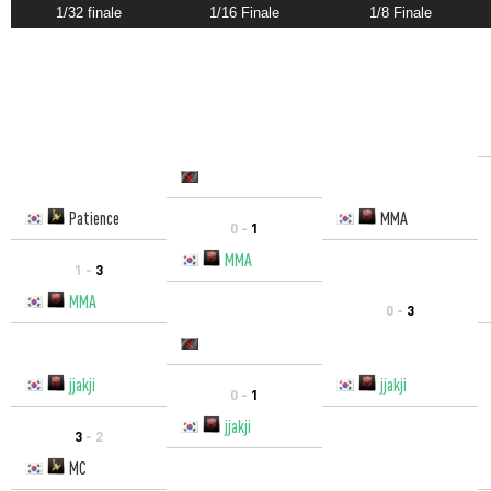
1/32 finale
1/16 Finale
1/8 Finale
Patience
MMA
0 -
1
MMA
1 -
3
MMA
0 -
3
jjakji
jjakji
0 -
1
jjakji
3
- 2
MC