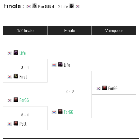
Finale :
ForGG
4 - 2 Life
1/2 finale
Finale
Vainqueur
Life
Life
3
- 1
First
ForGG
2 -
3
ForGG
ForGG
3
- 0
Polt