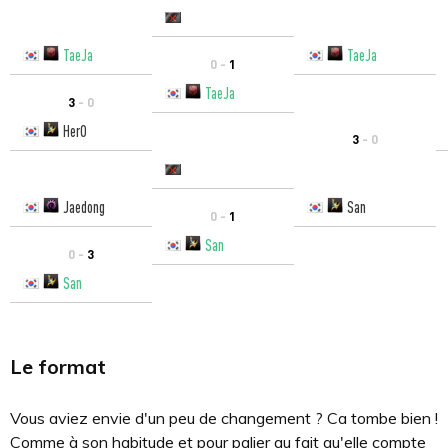
TaeJa
TaeJa
0 -
1
TaeJa
3
- 0
HerO
3
- 0
Jaedong
San
0 -
1
San
0 -
3
San
Le format
Vous aviez envie d'un peu de changement ? Ca tombe bien !
Comme à son habitude et pour palier au fait qu'elle compte