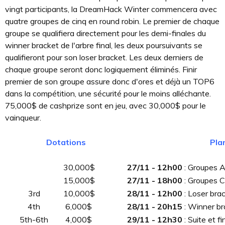
vingt participants, la DreamHack Winter commencera avec
quatre groupes de cinq en round robin. Le premier de chaque
groupe se qualifiera directement pour les demi-finales du
winner bracket de l'arbre final, les deux poursuivants se
qualifieront pour son loser bracket. Les deux derniers de
chaque groupe seront donc logiquement éliminés. Finir
premier de son groupe assure donc d'ores et déjà un TOP6
dans la compétition, une sécurité pour le moins alléchante.
75,000$ de cashprize sont en jeu, avec 30,000$ pour le
vainqueur.
Dotations
Pla
30,000$
27/11 - 12h00
: Groupes A
15,000$
27/11 - 18h00
: Groupes C
3rd
10,000$
28/11
- 12h00
: Loser brac
4th
6,000$
28/11
- 20h15
: Winner br
5th-6th
4,000$
29
/11
- 12h30
: Suite et fi