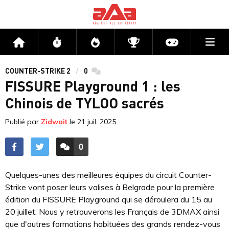
Me
Accueil
Flux
Directs
Compétitions
Actu jeux v
COUNTER-STRIKE 2
0
commentaires
FISSURE Playground 1 : les
Chinois de TYLOO sacrés
Publié par
Zidwait
le
21 juil. 2025
0
ACCÉDER AUX
COMMENTAIRES
Quelques-unes des meilleures équipes du circuit Counter-
Strike vont poser leurs valises à Belgrade pour la première
édition du FISSURE Playground qui se déroulera du 15 au
20 juillet. Nous y retrouverons les Français de 3DMAX ainsi
que d'autres formations habituées des grands rendez-vous