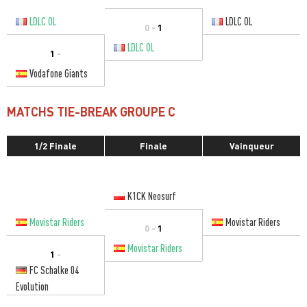
LDLC OL
LDLC OL
0 -
1
LDLC OL
1
-
Vodafone Giants
MATCHS TIE-BREAK GROUPE C
1/2 Finale
Finale
Vainqueur
K1CK Neosurf
Movistar Riders
Movistar Riders
0 -
1
Movistar Riders
1
-
FC Schalke 04
Evolution