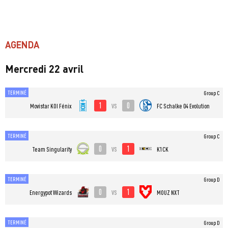
AGENDA
Mercredi 22 avril
TERMINÉ
Group C
1
0
vs
⁠Movistar KOI Fénix
FC Schalke 04 Evolution
TERMINÉ
Group C
0
1
vs
Team Singularity
K1CK
TERMINÉ
Group D
0
1
vs
Energypot Wizards
MOUZ NXT
TERMINÉ
Group D