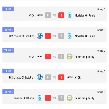
TERMINÉ
Group C
0
1
vs
K1CK
⁠Movistar KOI Fénix
TERMINÉ
Group C
1
0
vs
FC Schalke 04 Evolution
⁠Movistar KOI Fénix
TERMINÉ
Group C
1
0
vs
K1CK
Team Singularity
TERMINÉ
Group C
0
1
vs
FC Schalke 04 Evolution
K1CK
TERMINÉ
Group C
1
0
vs
⁠Movistar KOI Fénix
Team Singularity