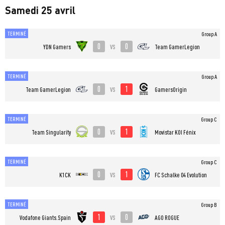
Samedi 25 avril
TERMINÉ
Group A
0
0
vs
YDN Gamers
Team GamerLegion
TERMINÉ
Group A
0
1
vs
Team GamerLegion
GamersOrigin
TERMINÉ
Group C
0
1
vs
Team Singularity
⁠Movistar KOI Fénix
TERMINÉ
Group C
0
1
vs
K1CK
FC Schalke 04 Evolution
TERMINÉ
Group B
1
0
vs
Vodafone Giants.Spain
AGO ROGUE