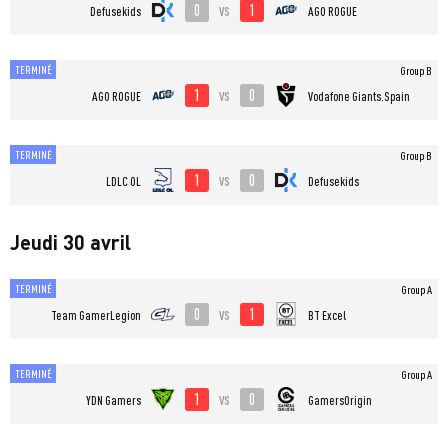
0
1
vs
Defusekids
AGO ROGUE
TERMINÉ
Group B
1
0
vs
AGO ROGUE
Vodafone Giants.Spain
TERMINÉ
Group B
1
0
vs
LDLC OL
Defusekids
Jeudi 30 avril
TERMINÉ
Group A
0
1
vs
Team GamerLegion
BT Excel
TERMINÉ
Group A
1
0
vs
YDN Gamers
GamersOrigin