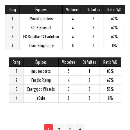
Rang
Équipes
Victoires
Défaites
Ratio V/D
1
Movistar Riders
4
2
67%
2
K1CK Neosurf
4
2
67%
3
FC Schalke 04 Evolution
4
2
67%
4
Team Singularity
0
6
0%
Rang
Équipes
Victoires
Défaites
Ratio V/D
1
mousesports
5
1
83%
2
Fnatic Rising
4
2
67%
3
Energypot Wizards
3
3
50%
4
eSuba
0
6
0%
1
2
3
4