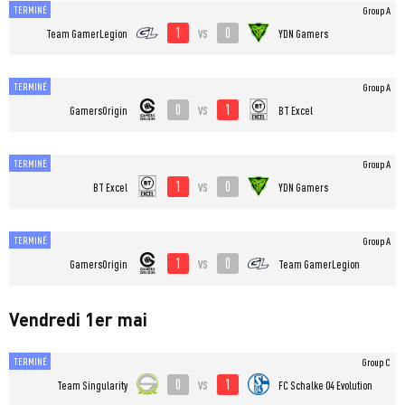
TERMINÉ
Group A
1
0
vs
Team GamerLegion
YDN Gamers
TERMINÉ
Group A
0
1
vs
GamersOrigin
BT Excel
TERMINÉ
Group A
1
0
vs
BT Excel
YDN Gamers
TERMINÉ
Group A
1
0
vs
GamersOrigin
Team GamerLegion
Vendredi 1er mai
TERMINÉ
Group C
0
1
vs
Team Singularity
FC Schalke 04 Evolution