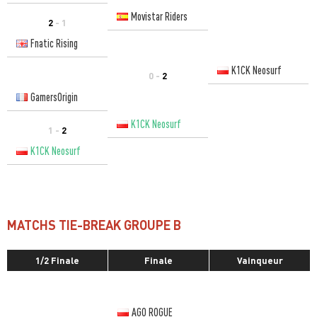
Movistar Riders
2
- 1
Fnatic Rising
K1CK Neosurf
0 -
2
GamersOrigin
K1CK Neosurf
1 -
2
K1CK Neosurf
MATCHS TIE-BREAK GROUPE B
1/2 Finale
Finale
Vainqueur
AGO ROGUE