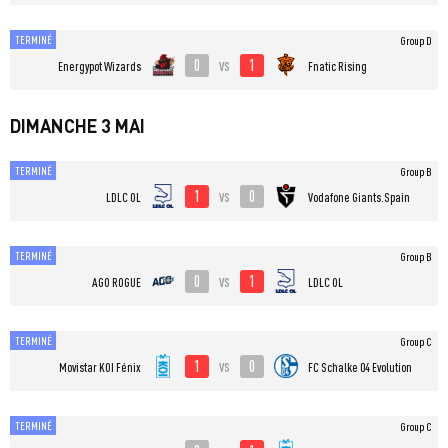
TERMINÉ
Group D
0
1
vs
Energypot Wizards
Fnatic Rising
DIMANCHE 3 MAI
TERMINÉ
Group B
1
0
vs
LDLC OL
Vodafone Giants.Spain
TERMINÉ
Group B
0
1
vs
AGO ROGUE
LDLC OL
TERMINÉ
Group C
1
0
vs
⁠Movistar KOI Fénix
FC Schalke 04 Evolution
TERMINÉ
Group C