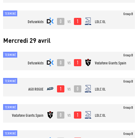
TERMINÉ
Group B
0
1
vs
Defusekids
LDLC OL
Mercredi 29 avril
TERMINÉ
Group B
0
1
vs
Defusekids
Vodafone Giants.Spain
TERMINÉ
Group B
1
0
vs
AGO ROGUE
LDLC OL
TERMINÉ
Group B
0
1
vs
Vodafone Giants.Spain
LDLC OL
TERMINÉ
Group B