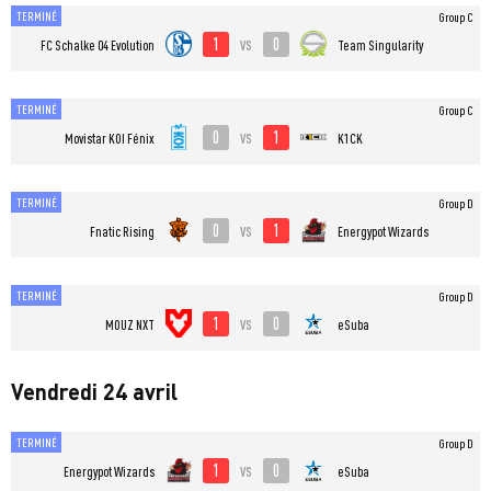
TERMINÉ
Group C
1
0
vs
FC Schalke 04 Evolution
Team Singularity
TERMINÉ
Group C
0
1
vs
⁠Movistar KOI Fénix
K1CK
TERMINÉ
Group D
0
1
vs
Fnatic Rising
Energypot Wizards
TERMINÉ
Group D
1
0
vs
MOUZ NXT
eSuba
Vendredi 24 avril
TERMINÉ
Group D
1
0
vs
Energypot Wizards
eSuba