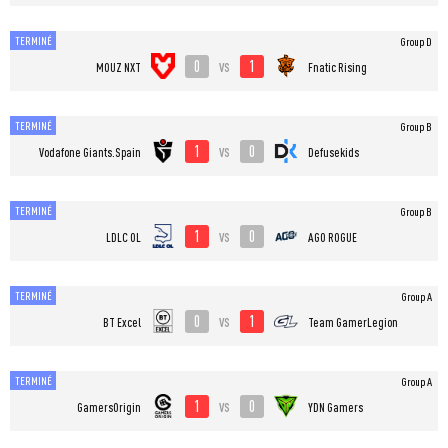
TERMINÉ
Group D
0
1
vs
MOUZ NXT
Fnatic Rising
TERMINÉ
Group B
1
0
vs
Vodafone Giants.Spain
Defusekids
TERMINÉ
Group B
1
0
vs
LDLC OL
AGO ROGUE
TERMINÉ
Group A
0
1
vs
BT Excel
Team GamerLegion
TERMINÉ
Group A
1
0
vs
GamersOrigin
YDN Gamers