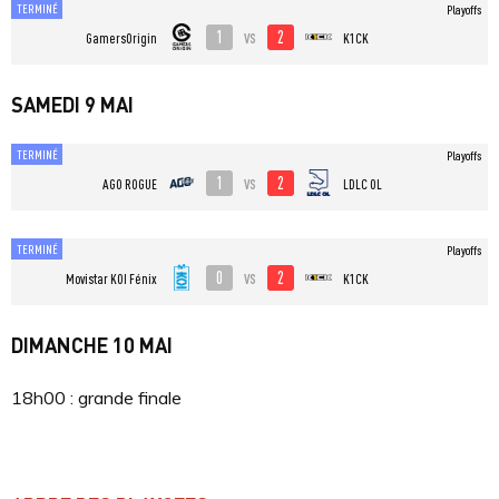
TERMINÉ
Playoffs
1
2
vs
GamersOrigin
K1CK
SAMEDI 9 MAI
TERMINÉ
Playoffs
1
2
vs
AGO ROGUE
LDLC OL
TERMINÉ
Playoffs
0
2
vs
⁠Movistar KOI Fénix
K1CK
DIMANCHE 10 MAI
18h00 : grande finale