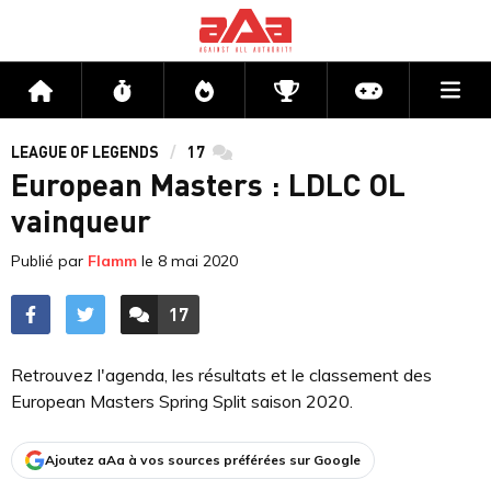
Me
Accueil
Flux
Directs
Compétitions
Actu jeux v
LEAGUE OF LEGENDS
17
commentaires
European Masters : LDLC OL
vainqueur
Publié par
Flamm
le
8 mai 2020
17
ACCÉDER AUX
COMMENTAIRES
Retrouvez l'agenda, les résultats et le classement des
European Masters Spring Split saison 2020.
Ajoutez aAa à vos sources préférées sur Google