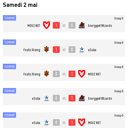
Samedi 2 mai
TERMINÉ
Group D
1
0
vs
MOUZ NXT
Energypot Wizards
TERMINÉ
Group D
1
0
vs
Fnatic Rising
eSuba
TERMINÉ
Group D
0
1
vs
Fnatic Rising
MOUZ NXT
TERMINÉ
Group D
0
1
vs
eSuba
Energypot Wizards
TERMINÉ
Group D
0
1
vs
eSuba
MOUZ NXT