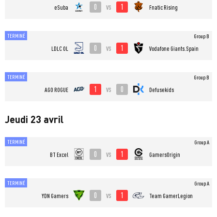
0
1
vs
eSuba
Fnatic Rising
TERMINÉ
Group B
0
1
vs
LDLC OL
Vodafone Giants.Spain
TERMINÉ
Group B
1
0
vs
AGO ROGUE
Defusekids
Jeudi 23 avril
TERMINÉ
Group A
0
1
vs
BT Excel
GamersOrigin
TERMINÉ
Group A
0
1
vs
YDN Gamers
Team GamerLegion