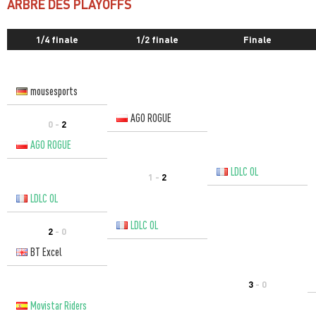
ARBRE DES PLAYOFFS
1/4 finale
1/2 finale
Finale
mousesports
AGO ROGUE
0 -
2
AGO ROGUE
LDLC OL
1 -
2
LDLC OL
LDLC OL
2
- 0
BT Excel
3
- 0
Movistar Riders