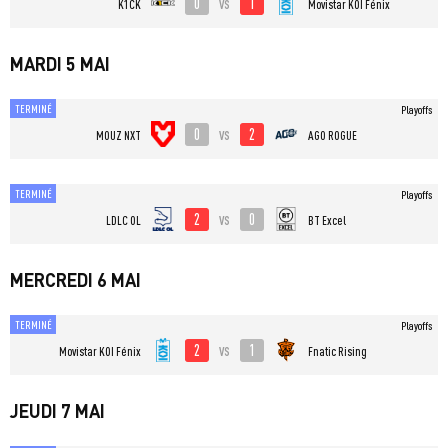
0
1
vs
K1CK
⁠Movistar KOI Fénix
MARDI 5 MAI
TERMINÉ
Playoffs
0
2
vs
MOUZ NXT
AGO ROGUE
TERMINÉ
Playoffs
2
0
vs
LDLC OL
BT Excel
MERCREDI 6 MAI
TERMINÉ
Playoffs
2
1
vs
⁠Movistar KOI Fénix
Fnatic Rising
JEUDI 7 MAI