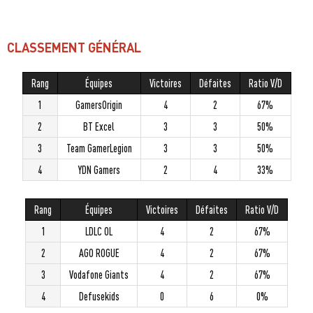
CLASSEMENT GÉNÉRAL
Rang
Équipes
Victoires
Défaites
Ratio V/D
1
GamersOrigin
4
2
67%
2
BT Excel
3
3
50%
3
Team GamerLegion
3
3
50%
4
YDN Gamers
2
4
33%
Rang
Équipes
Victoires
Défaites
Ratio V/D
1
LDLC OL
4
2
67%
2
AGO ROGUE
4
2
67%
3
Vodafone Giants
4
2
67%
4
Defusekids
0
6
0%