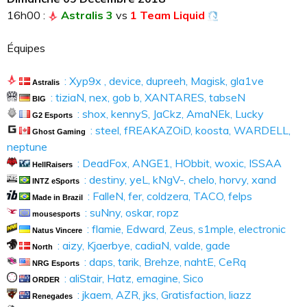
16h00 :
Astralis 3
vs
1 Team Liquid
Équipes
: Xyp9x , device, dupreeh, Magisk, gla1ve
Astralis
: tiziaN, nex, gob b, XANTARES, tabseN
BIG
: shox, kennyS, JaCkz, AmaNEk, Lucky
G2 Esports
: steel, fREAKAZOiD, koosta, WARDELL,
Ghost Gaming
neptune
: DeadFox, ANGE1, HObbit, woxic, ISSAA
HellRaisers
: destiny, yeL, kNgV-, chelo, horvy, xand
INTZ eSports
: FalleN, fer, coldzera, TACO, felps
Made in Brazil
: suNny, oskar, ropz
mousesports
: flamie, Edward, Zeus, s1mple, electronic
Natus Vincere
: aizy, Kjaerbye, cadiaN, valde, gade
North
: daps, tarik, Brehze, nahtE, CeRq
NRG Esports
: aliStair, Hatz, emagine, Sico
ORDER
: jkaem, AZR, jks, Gratisfaction, liazz
Renegades