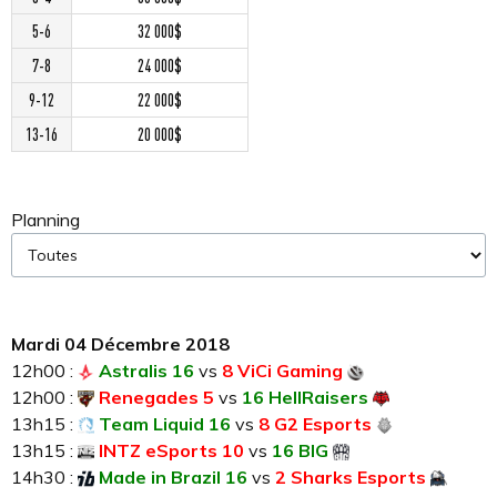
5-6
32 000$
7-8
24 000$
9-12
22 000$
13-16
20 000$
Planning
Mardi 04 Décembre 2018
12h00 :
Astralis 16
vs
8 ViCi Gaming
12h00 :
Renegades 5
vs
16 HellRaisers
13h15 :
Team Liquid 16
vs
8 G2 Esports
13h15 :
INTZ eSports 10
vs
16 BIG
14h30 :
Made in Brazil 16
vs
2 Sharks Esports