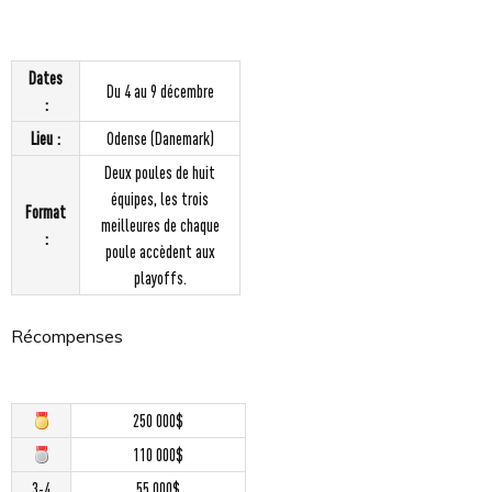
Dates
Du 4 au 9 décembre
:
Lieu :
Odense (Danemark)
Deux poules de huit
équipes, les trois
Format
meilleures de chaque
:
poule accèdent aux
playoffs.
Récompenses
250 000$
110 000$
3-4
55 000$