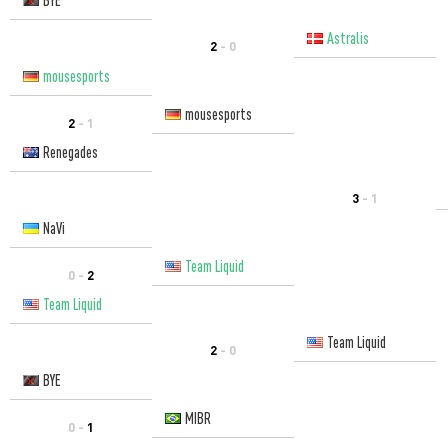
Astralis
2
- 0
mousesports
mousesports
2
- 1
Renegades
3
- 1
NaVi
Team Liquid
0 -
2
Team Liquid
Team Liquid
2
- 0
BYE
MIBR
0 -
1