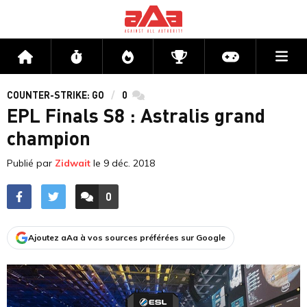
Me
Accueil
Flux
Directs
Compétitions
Actu jeux v
COUNTER-STRIKE: GO
0
commentaires
EPL Finals S8 : Astralis grand
champion
Publié par
Zidwait
le
9 déc. 2018
0
ACCÉDER AUX
COMMENTAIRES
Ajoutez aAa à vos sources préférées sur Google