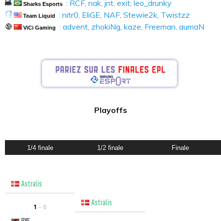
: RCF, nak, jnt, exit, leo_drunky
Sharks Esports
: nitr0, EliGE, NAF, Stewie2k, Twistzz
Team Liquid
: advent, zhokiNg, kaze, Freeman, aumaN
ViCi Gaming
Playoffs
1/4 finale
1/2 finale
Finale
Astralis
Astralis
1
- 0
BYE