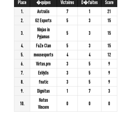
Place
�quipes
Victoires
D�faites
Score
1.
Astralis
7
1
21
2.
G2 Esports
5
3
15
Ninjas in
3.
5
3
15
Pyjamas
4.
FaZe Clan
5
3
15
5.
mousesports
4
4
12
6.
Virtus.pro
3
5
9
7.
EnVyUs
3
5
9
8.
fnatic
3
5
9
9.
Dignitas
1
7
3
Natus
10.
0
0
0
Vincere