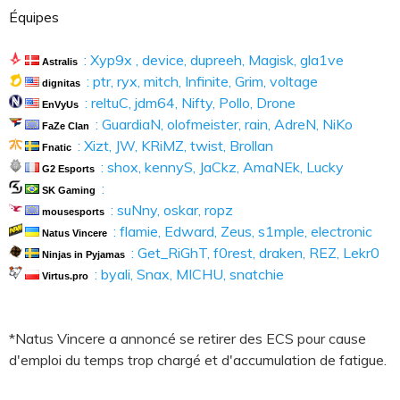
Équipes
: Xyp9x , device, dupreeh, Magisk, gla1ve
Astralis
: ptr, ryx, mitch, Infinite, Grim, voltage
dignitas
: reltuC, jdm64, Nifty, Pollo, Drone
EnVyUs
: GuardiaN, olofmeister, rain, AdreN, NiKo
FaZe Clan
: Xizt, JW, KRiMZ, twist, Brollan
Fnatic
: shox, kennyS, JaCkz, AmaNEk, Lucky
G2 Esports
:
SK Gaming
: suNny, oskar, ropz
mousesports
: flamie, Edward, Zeus, s1mple, electronic
Natus Vincere
: Get_RiGhT, f0rest, draken, REZ, Lekr0
Ninjas in Pyjamas
: byali, Snax, MICHU, snatchie
Virtus.pro
*Natus Vincere a annoncé se retirer des ECS pour cause
d'emploi du temps trop chargé et d'accumulation de fatigue.