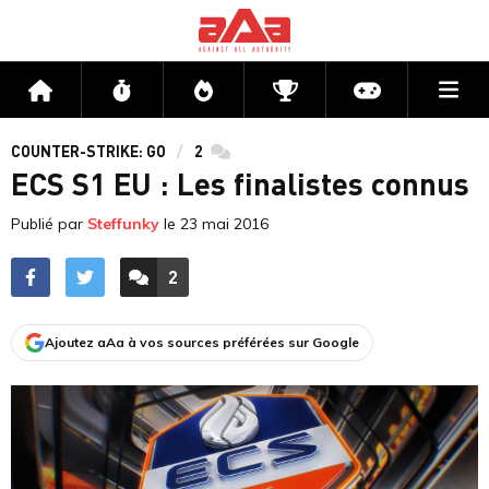
Me
Accueil
Flux
Directs
Compétitions
Actu jeux v
COUNTER-STRIKE: GO
2
commentaires
ECS S1 EU : Les finalistes connus
Publié par
Steffunky
le
23 mai 2016
2
ACCÉDER AUX
COMMENTAIRES
Ajoutez aAa à vos sources préférées sur Google