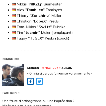
Niklas "
⁠NIKZEj⁠
" Burmeister
Alex "
⁠DuubLex⁠
" Fominych
Thierry "
⁠Sanshine⁠
" Müller
Christian "
LapeX
" Preuß
Tom-Niklas "
⁠Sw1ft⁠
" Ruhnke
Tim "
⁠tazmin⁠
" Maier (remplaçant)
Tugay "
⁠TuGuX⁠
" Keskin (coach)
RÉDIGÉ PAR
SERGENT
« MAC_COY »
ALEXIS
« Omnia si perdas famam servare memento »
Facebook
Twitter
PARTICIPER
Une faute d'orthographe ou une imprécision ?
N'hésitez pas à nous contacter.