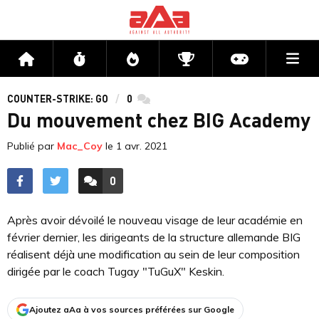
Me
Accueil
Flux
Directs
Compétitions
Actu jeux v
COUNTER-STRIKE: GO
0
commentaires
Du mouvement chez BIG Academy
Publié par
Mac_Coy
le
1 avr. 2021
0
ACCÉDER AUX
COMMENTAIRES
Après avoir dévoilé le nouveau visage de leur académie en
février dernier, les dirigeants de la structure allemande BIG
réalisent déjà une modification au sein de leur composition
dirigée par le coach Tugay "TuGuX" Keskin.
Ajoutez aAa à vos sources préférées sur Google