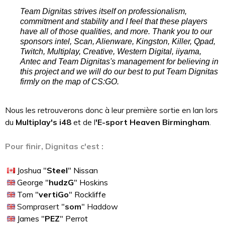
Team Dignitas strives itself on professionalism,
commitment and stability and I feel that these players
have all of those qualities, and more. Thank you to our
sponsors intel, Scan, Alienware, Kingston, Killer, Qpad,
Twitch, Multiplay, Creative, Western Digital, iiyama,
Antec and Team Dignitas's management for believing in
this project and we will do our best to put Team Dignitas
firmly on the map of CS:GO.
Nous les retrouverons donc à leur première sortie en lan lors
du
Multiplay's i48
et de l
'E-sport Heaven Birmingham
.
Pour finir, Dignitas c'est :
Joshua "
Steel
" Nissan
George "
hudzG
" Hoskins
Tom "
vertiGo
" Rockliffe
Somprasert "
som
" Haddow
James "
PEZ
" Perrot