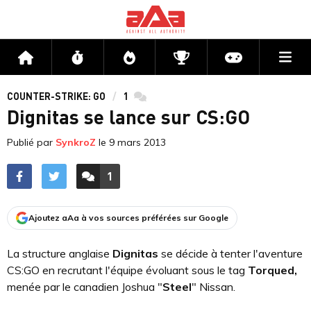
Me
Accueil
Flux
Directs
Compétitions
Actu jeux v
COUNTER-STRIKE: GO
1
commentaires
Dignitas se lance sur CS:GO
Publié par
SynkroZ
le
9 mars 2013
1
ACCÉDER AUX
COMMENTAIRES
Ajoutez aAa à vos sources préférées sur Google
La structure anglaise
Dignitas
se décide à tenter l'aventure
CS:GO en recrutant l'équipe évoluant sous le tag
Torqued,
menée par le canadien Joshua "
Steel
" Nissan.