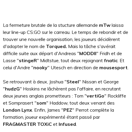
La fermeture brutale de la stucture allemande
mTw
laissa
leur line-up CS:GO sur le carreau. Le temps de rebondir et de
trouver une nouvelle organisation, les joueurs décidèrent
d'adopter le nom de
Torqued.
Mais la tâche s'avérait
difficile suite aux départ d'Andreas "
MODDII
" Fridh et de
Lasse "
stingeR
" Midtstue, tout deux rejoignant
fnatic
. Et
celui d'Andre "
nooky
" Utesch en direction de
mousesport
.
Se retrouvant à deux, Joshua "
Steel
" Nissan et George
"
hudzG
" Hoskins ne lâchèrent pas l'affaire, en recrutant
deux jeunes anglais prometteurs : Tom "
vertiGo
" Rockliffe
et Somprasert "
som
" Haddow, tout deux venant des
London Lynx
. Enfin, James "
PEZ
" Perrot complète la
formation, joueur expérimenté étant passé par
FRAGMASTER TOXiC
et
Infused
.