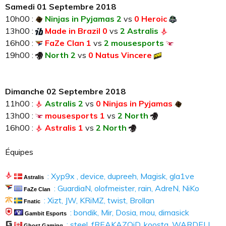
Samedi 01 Septembre 2018
10h00 :
Ninjas in Pyjamas 2
vs
0 Heroic
13h00 :
Made in Brazil 0
vs
2 Astralis
16h00 :
FaZe Clan 1
vs
2 mousesports
19h00 :
North 2
vs
0 Natus Vincere
Dimanche 02 Septembre 2018
11h00 :
Astralis 2
vs
0 Ninjas in Pyjamas
13h00 :
mousesports 1
vs
2 North
16h00 :
Astralis 1
vs
2 North
Équipes
: Xyp9x , device, dupreeh, Magisk, gla1ve
Astralis
: GuardiaN, olofmeister, rain, AdreN, NiKo
FaZe Clan
: Xizt, JW, KRiMZ, twist, Brollan
Fnatic
: bondik, Mir, Dosia, mou, dimasick
Gambit Esports
: steel, fREAKAZOiD, koosta, WARDELL,
Ghost Gaming