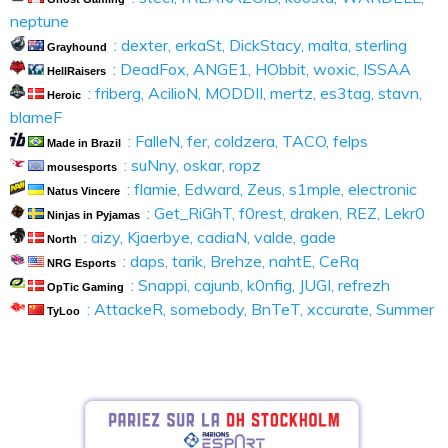
neptune
: dexter, erkaSt, DickStacy, malta, sterling
Grayhound
: DeadFox, ANGE1, HObbit, woxic, ISSAA
HellRaisers
: friberg, AcilioN, MODDII, mertz, es3tag, stavn,
Heroic
blameF
: FalleN, fer, coldzera, TACO, felps
Made in Brazil
: suNny, oskar, ropz
mousesports
: flamie, Edward, Zeus, s1mple, electronic
Natus Vincere
: Get_RiGhT, f0rest, draken, REZ, Lekr0
Ninjas in Pyjamas
: aizy, Kjaerbye, cadiaN, valde, gade
North
: daps, tarik, Brehze, nahtE, CeRq
NRG Esports
: Snappi, cajunb, k0nfig, JUGI, refrezh
OpTic Gaming
: AttackeR, somebody, BnTeT, xccurate, Summer
TyLoo