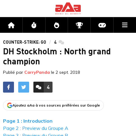
Me
Accueil
Flux
Directs
Compétitions
Actu jeux v
COUNTER-STRIKE: GO
4
commentaires
DH Stockholm : North grand
champion
Publié par
CarryPanda
le
2 sept. 2018
4
ACCÉDER AUX
COMMENTAIRES
Ajoutez aAa à vos sources préférées sur Google
Page 1 : Introduction
Page 2 : Preview du Groupe A
Page 3 : Preview du Groupe B