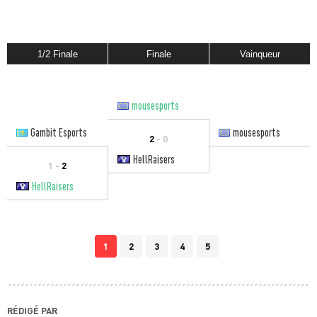
1/2 Finale
Finale
Vainqueur
mousesports
Gambit Esports
mousesports
2
- 0
HellRaisers
1 -
2
HellRaisers
1
2
3
4
5
RÉDIGÉ PAR