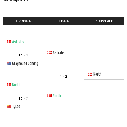
1/2 finale
Finale
Vainqueur
Astralis
Astralis
16
- 3
Grayhound Gaming
North
1 -
2
North
North
16
- 7
TyLoo