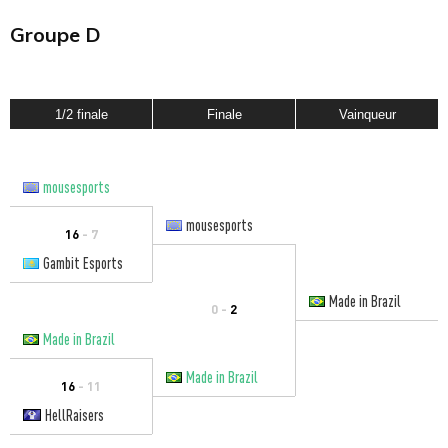
Groupe D
1/2 finale
Finale
Vainqueur
mousesports
mousesports
16
- 7
Gambit Esports
Made in Brazil
0 -
2
Made in Brazil
Made in Brazil
16
- 11
HellRaisers