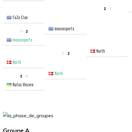
2
- 1
FaZe Clan
mousesports
1 -
2
mousesports
North
1 -
2
North
North
2
- 0
Natus Vincere
Groupe A