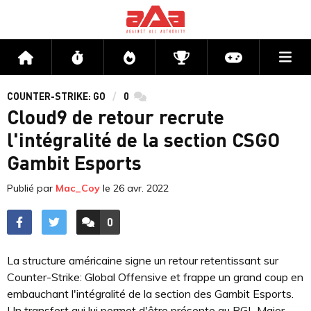
Me
Accueil
Flux
Directs
Compétitions
Actu jeux v
COUNTER-STRIKE: GO
0
commentaires
Cloud9 de retour recrute
l'intégralité de la section CSGO
Gambit Esports
Publié par
Mac_Coy
le
26 avr. 2022
0
ACCÉDER AUX
COMMENTAIRES
La structure américaine signe un retour retentissant sur
Counter-Strike: Global Offensive et frappe un grand coup en
embauchant l'intégralité de la section des Gambit Esports.
Un transfert qui lui permet d'être présente au PGL Major