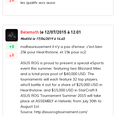
0
les qualifs wcs aussi
Belemoth
le 12/07/2015 à 12:01
Modifié le 17/04/2019 à 14:45
0
malheureusement il n'y a pas d'erreur, c'est bien
25k pour Hearthstone, et 15k pour sc2:
0
ASUS ROG is proud to present a special eSports
event this summer, featuring two Blizzard titles
and a total prize pool of $40,000 USD. The
tournaments will each feature 32 top players,
who’ll battle it out for a share of $25,000 USD in
Hearthstone, and $15,000 USD in StarCraft II.
ASUS ROG Tournament Summer 2015 will take
place at ASSEMBLY in Helsinki, from July 30th to
August 1st.
Source: http://asusrogtournament.com/