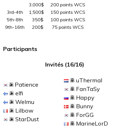
3,000$
200 points WCS
3rd-4th
1,500$
150 points WCS
5th-8th
350$
100 points WCS
9th-16th
200$
75 points WCS
Participants
Invités (16/16)
uThermal
Patience
FanTaSy
elfi
Happy
Welmu
Bunny
Lilbow
ForGG
StarDust
MarineLorD