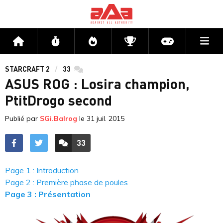
Me
Accueil
Flux
Directs
Compétitions
Actu jeux v
STARCRAFT 2
33
commentaires
ASUS ROG : Losira champion,
PtitDrogo second
Publié par
SGi.Balrog
le
31 juil. 2015
33
ACCÉDER AUX
COMMENTAIRES
Page 1 : Introduction
Page 2 : Première phase de poules
Page 3 : Présentation