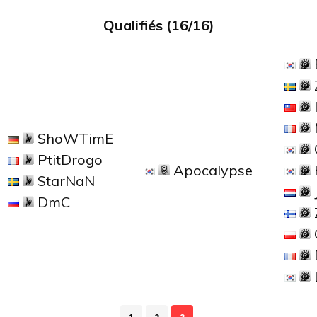
Qualifiés (16/16)
ShoWTimE
PtitDrogo
Apocalypse
StarNaN
DmC
1
2
3