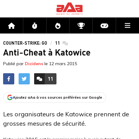
Me
Accueil
Flux
Directs
Compétitions
Actu jeux v
COUNTER-STRIKE: GO
11
commentaires
Anti-Cheat à Katowice
Publié par
Dicidens
le
12 mars 2015
11
ACCÉDER AUX
COMMENTAIRES
Ajoutez aAa à vos sources préférées sur Google
Les organisateurs de Katowice prennent de
grosses mesures de sécurité.