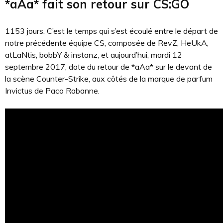
*aAa* fait son retour sur CS:GO
1153 jours. C’est le temps qui s’est écoulé entre le départ de
notre précédente équipe CS, composée de RevZ, HeUkA,
atLaNtis, bobbY & instanz, et aujourd’hui, mardi 12
septembre 2017, date du retour de *aAa* sur le devant de
la scène Counter-Strike, aux côtés de la marque de parfum
Invictus de Paco Rabanne.