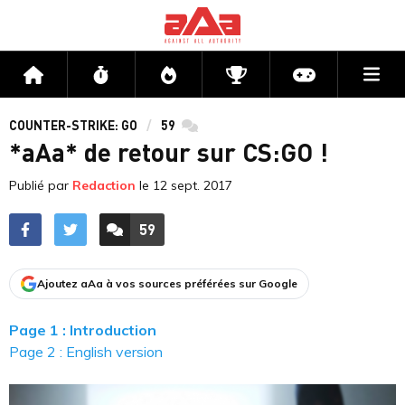
Me
Accueil
Flux
Directs
Compétitions
Actu jeux v
COUNTER-STRIKE: GO
59
commentaires
*aAa* de retour sur CS:GO !
Publié par
Redaction
le
12 sept. 2017
59
ACCÉDER AUX
COMMENTAIRES
Ajoutez aAa à vos sources préférées sur Google
Page 1 : Introduction
Page 2 : English version