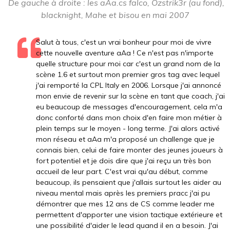
De gauche à droite : les aAa.cs falco, Ozstrik3r (au fond),
blacknight, Mahe et bisou en mai 2007
Salut à tous, c'est un vrai bonheur pour moi de vivre
cette nouvelle aventure aAa ! Ce n'est pas n'importe
quelle structure pour moi car c'est un grand nom de la
scène 1.6 et surtout mon premier gros tag avec lequel
j'ai remporté la CPL Italy en 2006. Lorsque j'ai annoncé
mon envie de revenir sur la scène en tant que coach, j'ai
eu beaucoup de messages d'encouragement, cela m'a
donc conforté dans mon choix d'en faire mon métier à
plein temps sur le moyen - long terme. J'ai alors activé
mon réseau et aAa m'a proposé un challenge que je
connais bien, celui de faire monter des jeunes joueurs à
fort potentiel et je dois dire que j'ai reçu un très bon
accueil de leur part. C'est vrai qu'au début, comme
beaucoup, ils pensaient que j'allais surtout les aider au
niveau mental mais après les premiers pracc j'ai pu
démontrer que mes 12 ans de CS comme leader me
permettent d'apporter une vision tactique extérieure et
une possibilité d'aider le lead quand il en a besoin. J'ai