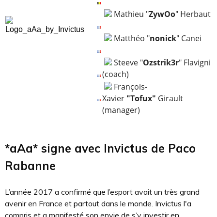
Mathieu "
ZywOo
" Herbaut
Matthéo "
nonick
" Canei
Steeve "
Ozstrik3r
" Flavigni
(coach)
François-
Xavier
"Tofux"
Girault
(manager)
*aAa* signe avec Invictus de Paco
Rabanne
L’année 2017 a confirmé que l’esport avait un très grand
avenir en France et partout dans le monde. Invictus l'a
compris et a manifesté son envie de s’y investir en