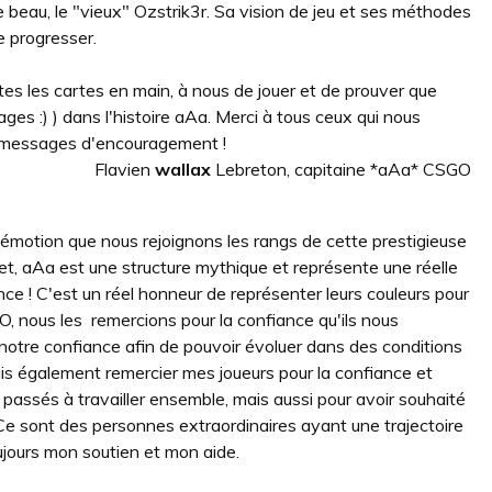
le beau, le "vieux" Ozstrik3r. Sa vision de jeu et ses méthodes
e progresser.
tes les cartes en main, à nous de jouer et de prouver que
ages :) ) dans l'histoire aAa. Merci à tous ceux qui nous
vos messages d'encouragement !
Flavien
wallax
Lebreton, capitaine *aAa* CSGO
émotion que nous rejoignons les rangs de cette prestigieuse
et, aAa est une structure mythique et représente une réelle
nce ! C'est un réel honneur de représenter leurs couleurs pour
GO, nous les remercions pour la confiance qu'ils nous
notre confiance afin de pouvoir évoluer dans des conditions
ais également remercier mes joueurs pour la confiance et
passés à travailler ensemble, mais aussi pour avoir souhaité
Ce sont des personnes extraordinaires ayant une trajectoire
ujours mon soutien et mon aide.