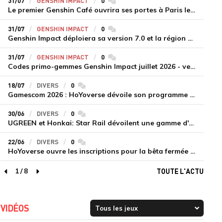
31/07
GENSHIN IMPACT
0
commentaires
Le premier Genshin Café ouvrira ses portes à Paris le 14 août
31/07
GENSHIN IMPACT
0
commentaires
Genshin Impact déploiera sa version 7.0 et la région de Snezhnaya le 12 août
31/07
GENSHIN IMPACT
0
commentaires
Codes primo-gemmes Genshin Impact juillet 2026 - version 7.0
18/07
DIVERS
0
commentaires
Gamescom 2026 : HoYoverse dévoile son programme et présente deux nouveaux jeux inédits
30/06
DIVERS
0
commentaires
UGREEN et Honkai: Star Rail dévoilent une gamme d'accessoires de recharge en édition limitée
22/06
DIVERS
0
commentaires
HoYoverse ouvre les inscriptions pour la bêta fermée de Honkai : Nexus Anima
1
/
8
TOUTE L'ACTU
page précédente
page suivante
VIDÉOS