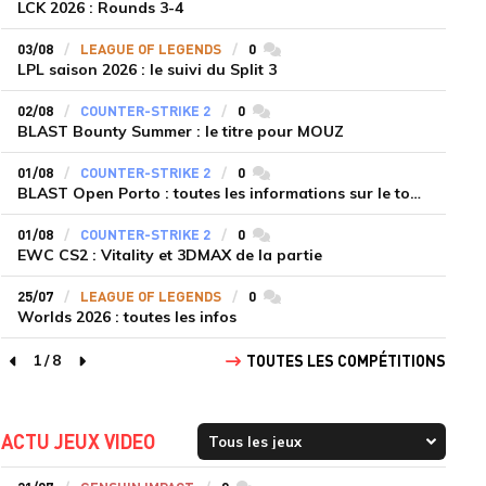
LCK 2026 : Rounds 3-4
03/08
LEAGUE OF LEGENDS
0
commentaires
LPL saison 2026 : le suivi du Split 3
02/08
COUNTER-STRIKE 2
0
commentaires
BLAST Bounty Summer : le titre pour MOUZ
01/08
COUNTER-STRIKE 2
0
commentaires
BLAST Open Porto : toutes les informations sur le tournoi
01/08
COUNTER-STRIKE 2
0
commentaires
EWC CS2 : Vitality et 3DMAX de la partie
25/07
LEAGUE OF LEGENDS
0
commentaires
Worlds 2026 : toutes les infos
1
/
8
TOUTES LES COMPÉTITIONS
page précédente
page suivante
ACTU JEUX VIDEO