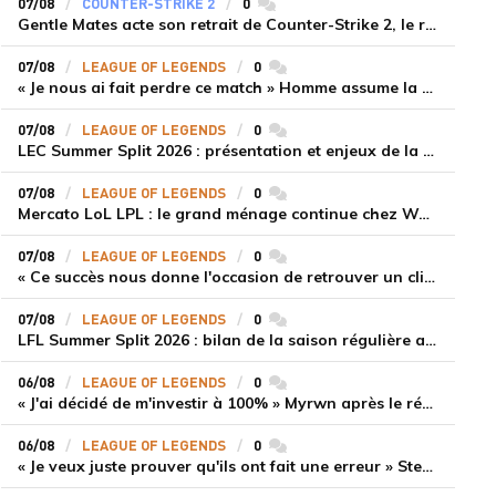
07/08
COUNTER-STRIKE 2
0
commentaires
Gentle Mates acte son retrait de Counter-Strike 2, le roster ibérique libéré
07/08
LEAGUE OF LEGENDS
0
commentaires
« Je nous ai fait perdre ce match » Homme assume la responsabilité de la défaite de HLE face à Gen.G
07/08
LEAGUE OF LEGENDS
0
commentaires
LEC Summer Split 2026 : présentation et enjeux de la troisième semaine de compétition
07/08
LEAGUE OF LEGENDS
0
commentaires
Mercato LoL LPL : le grand ménage continue chez Weibo Gaming, Jiejie quitte le navire au profit de Xiaohao
07/08
LEAGUE OF LEGENDS
0
commentaires
« Ce succès nous donne l'occasion de retrouver un climat beaucoup plus positif » Ryu et Canyon soulagés après la victoire de Gen.G sur HLE
07/08
LEAGUE OF LEGENDS
0
commentaires
LFL Summer Split 2026 : bilan de la saison régulière avec Solary en tête
06/08
LEAGUE OF LEGENDS
0
commentaires
« J'ai décidé de m'investir à 100% » Myrwn après le réveil de Movistar KOI face à Fnatic
06/08
LEAGUE OF LEGENDS
0
commentaires
« Je veux juste prouver qu'ils ont fait une erreur » Stend se confie sur son mercato chaotique et ses ambitions avec Shifters