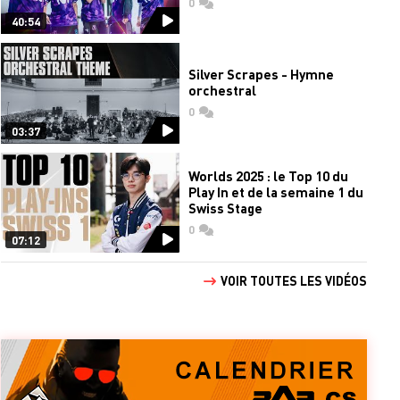
0
commentaires
40:54
Silver Scrapes - Hymne
orchestral
0
commentaires
03:37
Worlds 2025 : le Top 10 du
Play In et de la semaine 1 du
Swiss Stage
0
commentaires
07:12
VOIR TOUTES LES VIDÉOS