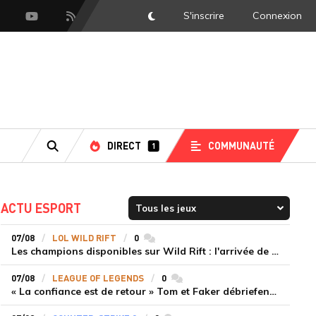
S'inscrire
Connexion
DarkMode
scord
Youtube
Flux RSS
DIRECT
COMMUNAUTÉ
1
RECHERCHE
ACTU ESPORT
07/08
LOL WILD RIFT
0
commentaires
Les champions disponibles sur Wild Rift : l'arrivée de Cho'Gath
07/08
LEAGUE OF LEGENDS
0
commentaires
« La confiance est de retour » Tom et Faker débriefent la victoire convaincante de T1 face à Dplus KIA