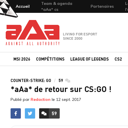
Team & agenda
L
Accueil
Partenaires
*aAa* cs
l
Team-aAa - against All authority
LIVING FOR ESPORT
SINCE 2000
MSI 2026
COMPÉTITIONS
LEAGUE OF LEGENDS
CS2
COUNTER-STRIKE: GO
59
commentaires
*aAa* de retour sur CS:GO !
Publié par
Redaction
le
12 sept. 2017
59
ACCÉDER AUX
COMMENTAIRES