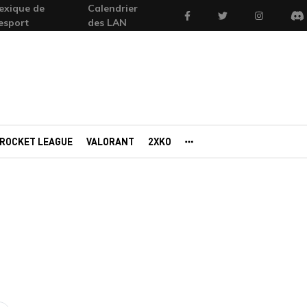
exique de
Calendrier
Facebook
Twitter
Instagram
'esport
des LAN
Di
ROCKET LEAGUE
VALORANT
2XKO
AUTRES PORTAILS