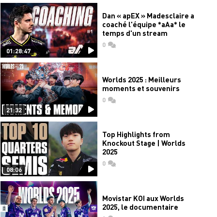
Dan « apEX » Madesclaire a
coaché l'équipe *aAa* le
temps d'un stream
0
commentaires
01:28:47
Worlds 2025 : Meilleurs
moments et souvenirs
0
commentaires
21:32
Top Highlights from
Knockout Stage | Worlds
2025
0
commentaires
08:06
Movistar KOI aux Worlds
2025, le documentaire