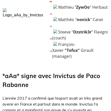
Mathieu "
ZywOo
" Herbaut
Matthéo "
nonick
" Canei
Steeve "
Ozstrik3r
" Flavigni
(coach)
François-
Xavier
"Tofux"
Girault
(manager)
*aAa* signe avec Invictus de Paco
Rabanne
L’année 2017 a confirmé que l’esport avait un très grand
avenir en France et partout dans le monde. Invictus l'a
compris et a manifesté son envie de s’y investir en