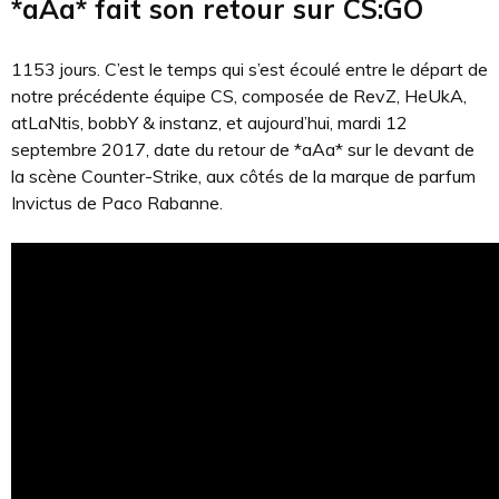
*aAa* fait son retour sur CS:GO
1153 jours. C’est le temps qui s’est écoulé entre le départ de
notre précédente équipe CS, composée de RevZ, HeUkA,
atLaNtis, bobbY & instanz, et aujourd’hui, mardi 12
septembre 2017, date du retour de *aAa* sur le devant de
la scène Counter-Strike, aux côtés de la marque de parfum
Invictus de Paco Rabanne.