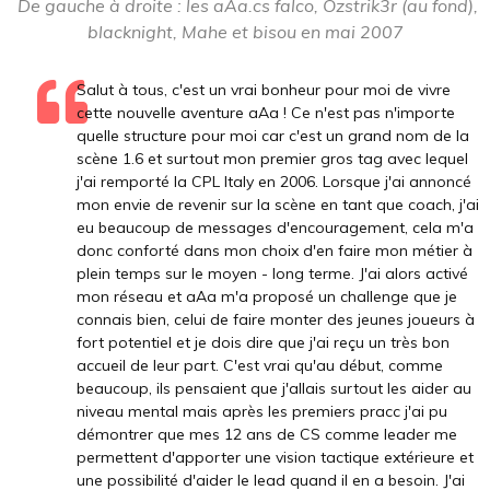
De gauche à droite : les aAa.cs falco, Ozstrik3r (au fond),
blacknight, Mahe et bisou en mai 2007
Salut à tous, c'est un vrai bonheur pour moi de vivre
cette nouvelle aventure aAa ! Ce n'est pas n'importe
quelle structure pour moi car c'est un grand nom de la
scène 1.6 et surtout mon premier gros tag avec lequel
j'ai remporté la CPL Italy en 2006. Lorsque j'ai annoncé
mon envie de revenir sur la scène en tant que coach, j'ai
eu beaucoup de messages d'encouragement, cela m'a
donc conforté dans mon choix d'en faire mon métier à
plein temps sur le moyen - long terme. J'ai alors activé
mon réseau et aAa m'a proposé un challenge que je
connais bien, celui de faire monter des jeunes joueurs à
fort potentiel et je dois dire que j'ai reçu un très bon
accueil de leur part. C'est vrai qu'au début, comme
beaucoup, ils pensaient que j'allais surtout les aider au
niveau mental mais après les premiers pracc j'ai pu
démontrer que mes 12 ans de CS comme leader me
permettent d'apporter une vision tactique extérieure et
une possibilité d'aider le lead quand il en a besoin. J'ai