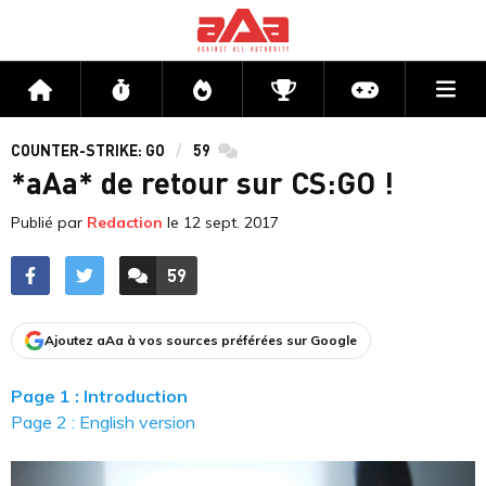
Me
Accueil
Flux
Directs
Compétitions
Actu jeux v
COUNTER-STRIKE: GO
59
commentaires
*aAa* de retour sur CS:GO !
Publié par
Redaction
le
12 sept. 2017
59
ACCÉDER AUX
COMMENTAIRES
Ajoutez aAa à vos sources préférées sur Google
Page 1 : Introduction
Page 2 : English version