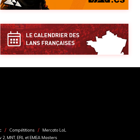
c
Compétitions
Mercato LoL
v 2, MNT, ERL et EMEA Masters