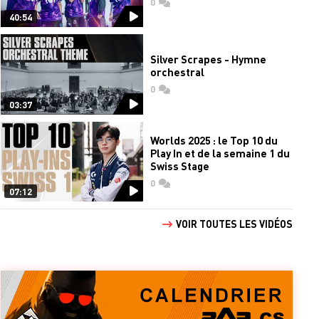
0
commentaires
40:54
Silver Scrapes - Hymne
orchestral
0
commentaires
03:37
Worlds 2025 : le Top 10 du
Play In et de la semaine 1 du
Swiss Stage
0
commentaires
07:12
VOIR TOUTES LES VIDÉOS