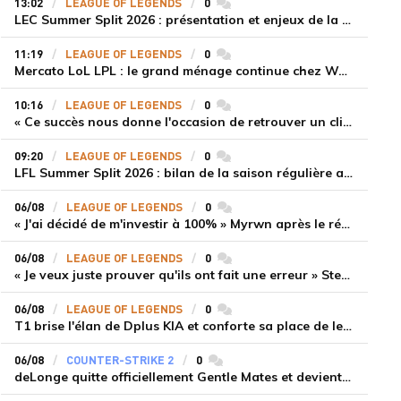
13:02
LEAGUE OF LEGENDS
0
commentaires
LEC Summer Split 2026 : présentation et enjeux de la troisième semaine de compétition
11:19
LEAGUE OF LEGENDS
0
commentaires
Mercato LoL LPL : le grand ménage continue chez Weibo Gaming, Jiejie quitte le navire au profit de Xiaohao
10:16
LEAGUE OF LEGENDS
0
commentaires
« Ce succès nous donne l'occasion de retrouver un climat beaucoup plus positif » Ryu et Canyon soulagés après la victoire de Gen.G sur HLE
09:20
LEAGUE OF LEGENDS
0
commentaires
LFL Summer Split 2026 : bilan de la saison régulière avec Solary en tête
06/08
LEAGUE OF LEGENDS
0
commentaires
« J'ai décidé de m'investir à 100% » Myrwn après le réveil de Movistar KOI face à Fnatic
06/08
LEAGUE OF LEGENDS
0
commentaires
« Je veux juste prouver qu'ils ont fait une erreur » Stend se confie sur son mercato chaotique et ses ambitions avec Shifters
06/08
LEAGUE OF LEGENDS
0
commentaires
T1 brise l'élan de Dplus KIA et conforte sa place de leader en LCK 2026 Rounds 3-4
06/08
COUNTER-STRIKE 2
0
commentaires
deLonge quitte officiellement Gentle Mates et devient agent libre