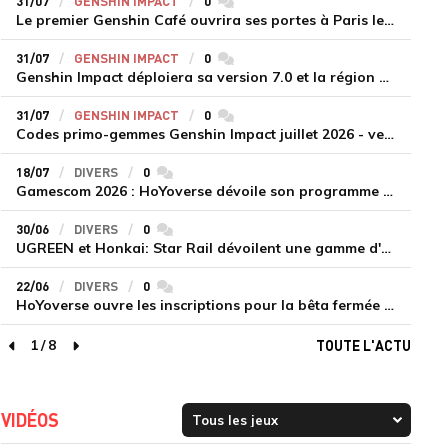
31/07
GENSHIN IMPACT
0
commentaires
Le premier Genshin Café ouvrira ses portes à Paris le 14 août
31/07
GENSHIN IMPACT
0
commentaires
Genshin Impact déploiera sa version 7.0 et la région de Snezhnaya le 12 août
31/07
GENSHIN IMPACT
0
commentaires
Codes primo-gemmes Genshin Impact juillet 2026 - version 7.0
18/07
DIVERS
0
commentaires
Gamescom 2026 : HoYoverse dévoile son programme et présente deux nouveaux jeux inédits
30/06
DIVERS
0
commentaires
UGREEN et Honkai: Star Rail dévoilent une gamme d'accessoires de recharge en édition limitée
22/06
DIVERS
0
commentaires
HoYoverse ouvre les inscriptions pour la bêta fermée de Honkai : Nexus Anima
1
/
8
TOUTE L'ACTU
page précédente
page suivante
VIDÉOS