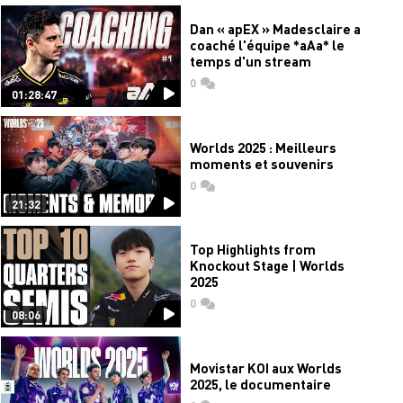
Dan « apEX » Madesclaire a
coaché l'équipe *aAa* le
temps d'un stream
0
commentaires
01:28:47
Worlds 2025 : Meilleurs
moments et souvenirs
0
commentaires
21:32
Top Highlights from
Knockout Stage | Worlds
2025
0
commentaires
08:06
Movistar KOI aux Worlds
2025, le documentaire