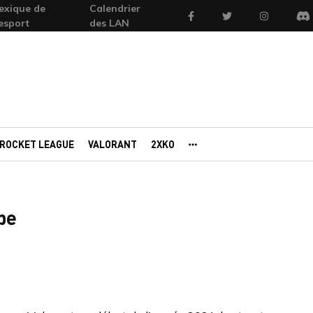
exique de
Calendrier
Facebook
Twitter
Instagram
'esport
des LAN
Di
ROCKET LEAGUE
VALORANT
2XKO
AUTRES PORTAILS
pe