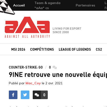
Team & agenda
L
Accueil
Partenaires
*aAa* cs
l
Team-aAa - against All authority
LIVING FOR ESPORT
SINCE 2000
MSI 2026
COMPÉTITIONS
LEAGUE OF LEGENDS
CS2
COUNTER-STRIKE: GO
0
commentaires
9INE retrouve une nouvelle équi
Publié par
Mac_Coy
le
2 avr. 2021
0
ACCÉDER AUX
COMMENTAIRES