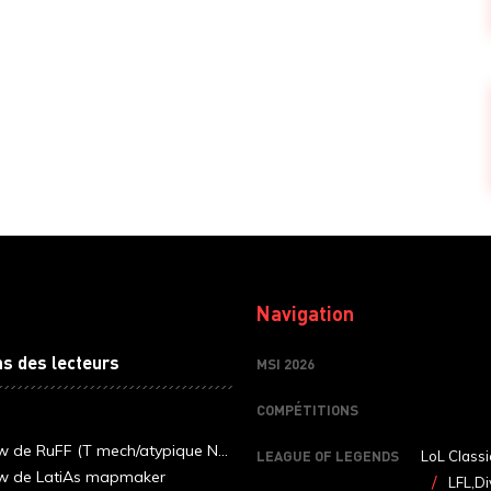
Navigation
ns des lecteurs
MSI 2026
COMPÉTITIONS
ew de RuFF (T mech/atypique N...
LEAGUE OF LEGENDS
LoL Classi
ew de LatiAs mapmaker
LFL,Di