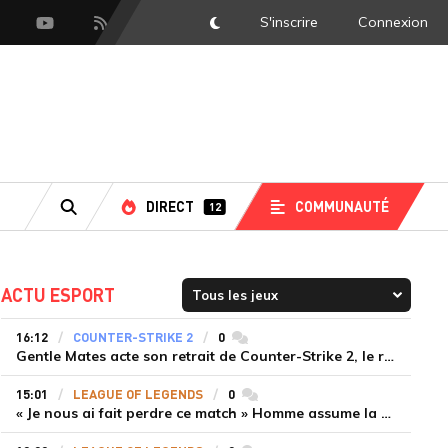
S'inscrire
Connexion
DarkMode
scord
Youtube
Flux RSS
DIRECT
COMMUNAUTÉ
12
RECHERCHE
ACTU ESPORT
16:12
COUNTER-STRIKE 2
0
commentaires
Gentle Mates acte son retrait de Counter-Strike 2, le roster ibérique libéré
15:01
LEAGUE OF LEGENDS
0
commentaires
« Je nous ai fait perdre ce match » Homme assume la responsabilité de la défaite de HLE face à Gen.G