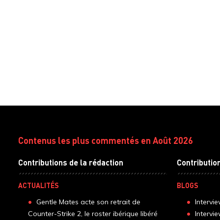
Contenus les plus commentés en Août 2026
Contributions de la rédaction
Contributio
ACTUALITÉS
BLOGS
Gentle Mates acte son retrait de
Intervi
Counter-Strike 2, le roster ibérique libéré
Intervi