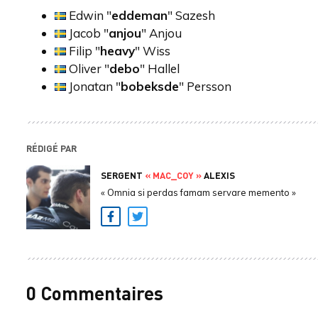
Edwin "
eddeman
" Sazesh
Jacob "
anjou
" Anjou
Filip "
heavy
" Wiss
Oliver "
debo
" Hallel
Jonatan "
bobeksde
" Persson
RÉDIGÉ PAR
SERGENT
« MAC_COY »
ALEXIS
« Omnia si perdas famam servare memento »
Facebook
Twitter
0 Commentaires