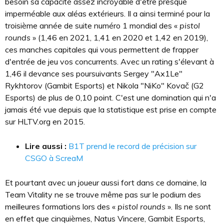
besoin sa capacité assez incroyable d'être presque
imperméable aux aléas extérieurs. Il a ainsi terminé pour la
troisième année de suite numéro 1 mondial des «
pistol
rounds
» (1,46 en 2021, 1,41 en 2020 et 1,42 en 2019),
ces manches capitales qui vous permettent de frapper
d'entrée de jeu vos concurrents. Avec un rating s'élevant à
1,46 il devance ses poursuivants Sergey "Ax1Le"
Rykhtorov (Gambit Esports) et Nikola "NiKo" Kovač (G2
Esports) de plus de 0,10 point. C'est une domination qui n'a
jamais été vue depuis que la statistique est prise en compte
sur HLTV.org en 2015.
Lire aussi :
B1T prend le record de précision sur
CSGO à ScreaM
Et pourtant avec un joueur aussi fort dans ce domaine, la
Team Vitality ne se trouve même pas sur le podium des
meilleures formations lors des «
pistol rounds
». Ils ne sont
en effet que cinquièmes, Natus Vincere, Gambit Esports,