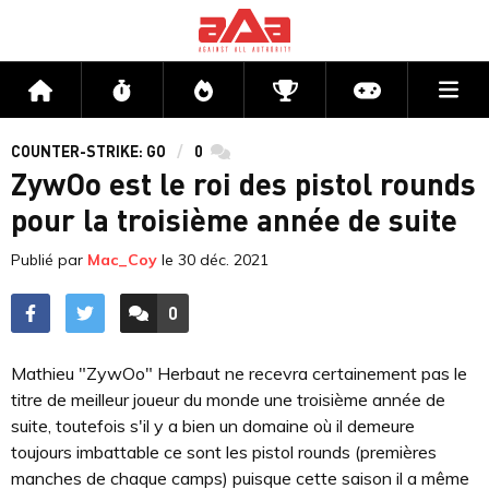
Me
Accueil
Flux
Directs
Compétitions
Actu jeux v
COUNTER-STRIKE: GO
0
commentaires
ZywOo est le roi des pistol rounds
pour la troisième année de suite
Publié par
Mac_Coy
le
30 déc. 2021
0
ACCÉDER AUX
COMMENTAIRES
Mathieu "ZywOo" Herbaut ne recevra certainement pas le
titre de meilleur joueur du monde une troisième année de
suite, toutefois s'il y a bien un domaine où il demeure
toujours imbattable ce sont les pistol rounds (premières
manches de chaque camps) puisque cette saison il a même