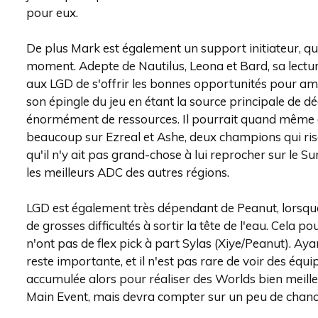
pour eux.
De plus Mark est également un support initiateur, qui
moment. Adepte de Nautilus, Leona et Bard, sa lectu
aux LGD de s'offrir les bonnes opportunités pour amo
son épingle du jeu en étant la source principale de
énormément de ressources. Il pourrait quand même av
beaucoup sur Ezreal et Ashe, deux champions qui risq
qu'il n'y ait pas grand-chose à lui reprocher sur le Su
les meilleurs ADC des autres régions.
LGD est également très dépendant de Peanut, lorsque l
de grosses difficultés à sortir la tête de l'eau. Cela p
n'ont pas de flex pick à part Sylas (Xiye/Peanut). A
reste importante, et il n'est pas rare de voir des équi
accumulée alors pour réaliser des Worlds bien meille
Main Event, mais devra compter sur un peu de chance