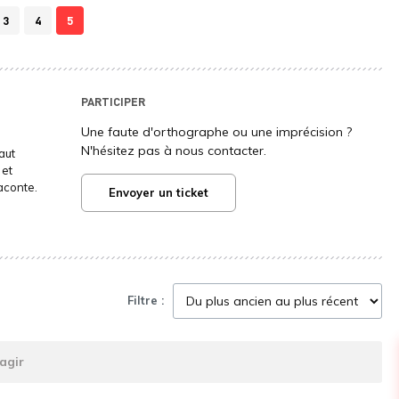
3
4
5
PARTICIPER
Une faute d'orthographe ou une imprécision ?
N'hésitez pas à nous contacter.
aut
 et
aconte.
Envoyer un ticket
Filtre :
agir