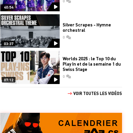
0
commentaires
40:54
Silver Scrapes - Hymne
orchestral
0
commentaires
03:37
Worlds 2025 : le Top 10 du
Play In et de la semaine 1 du
Swiss Stage
0
commentaires
07:12
VOIR TOUTES LES VIDÉOS