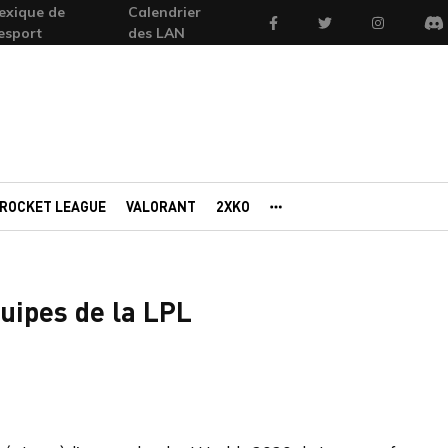
exique de
Calendrier
Facebook
Twitter
Instagram
'esport
des LAN
Di
ROCKET LEAGUE
VALORANT
2XKO
AUTRES PORTAILS
uipes de la LPL