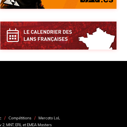
c
Compétitions
Mercato LoL
v 2, MNT, ERL et EMEA Masters