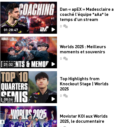
Dan « apEX » Madesclaire a
coaché l'équipe *aAa* le
temps d'un stream
0
commentaires
01:28:47
Worlds 2025 : Meilleurs
moments et souvenirs
0
commentaires
21:32
Top Highlights from
Knockout Stage | Worlds
2025
0
commentaires
08:06
Movistar KOI aux Worlds
2025, le documentaire