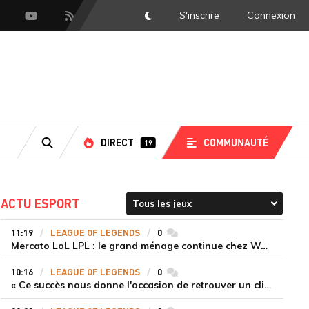
S'inscrire
Connexion
DarkMode
scord
Youtube
Flux RSS
DIRECT
COMMUNAUTÉ
19
RECHERCHE
ACTU ESPORT
11:19
LEAGUE OF LEGENDS
0
commentaires
Mercato LoL LPL : le grand ménage continue chez Weibo Gaming, Jiejie quitte le navire au profit de Xiaohao
10:16
LEAGUE OF LEGENDS
0
commentaires
« Ce succès nous donne l'occasion de retrouver un climat beaucoup plus positif » Ryu et Canyon soulagés après la victoire de Gen.G sur HLE