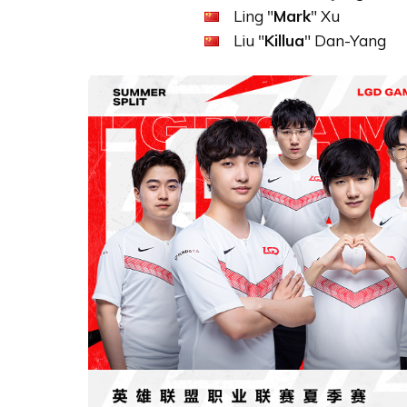
Ling "
Mark
" Xu
Liu "
Killua
" Dan-Yang