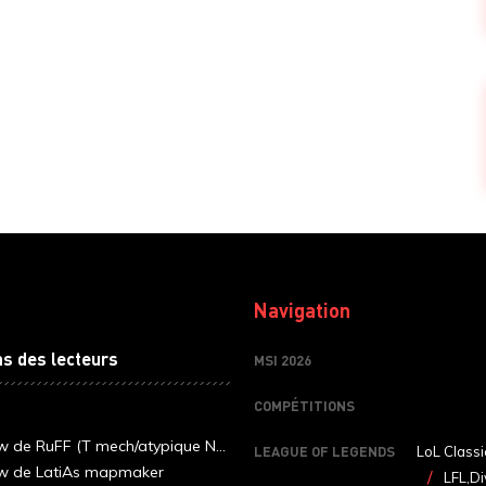
Navigation
ns des lecteurs
MSI 2026
COMPÉTITIONS
ew de RuFF (T mech/atypique N...
LEAGUE OF LEGENDS
LoL Classi
ew de LatiAs mapmaker
LFL,Di