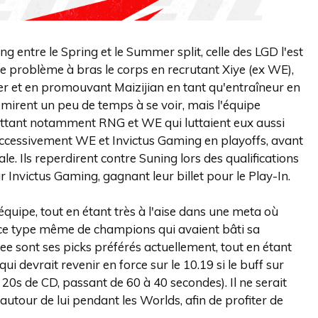
g entre le Spring et le Summer split, celle des LGD l'est
 le problème à bras le corps en recrutant Xiye (ex WE),
 et en promouvant Maizijian en tant qu'entraîneur en
s mirent un peu de temps à se voir, mais l'équipe
battant notamment RNG et WE qui luttaient eux aussi
successivement WE et Invictus Gaming en playoffs, avant
e. Ils reperdirent contre Suning lors des qualifications
r Invictus Gaming, gagnant leur billet pour le Play-In.
équipe, tout en étant très à l'aise dans une meta où
ce type même de champions qui avaient bâti sa
e sont ses picks préférés actuellement, tout en étant
i devrait revenir en force sur le 10.19 si le buff sur
rd 20s de CD, passant de 60 à 40 secondes). Il ne serait
autour de lui pendant les Worlds, afin de profiter de