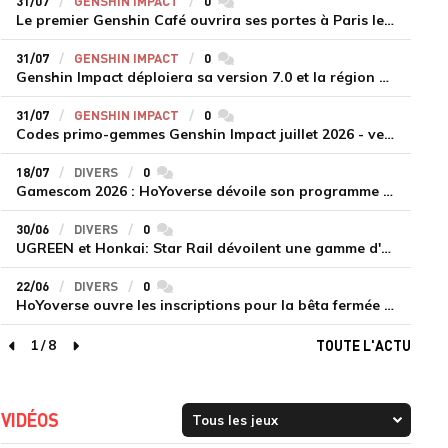
31/07
GENSHIN IMPACT
0
commentaires
Le premier Genshin Café ouvrira ses portes à Paris le 14 août
31/07
GENSHIN IMPACT
0
commentaires
Genshin Impact déploiera sa version 7.0 et la région de Snezhnaya le 12 août
31/07
GENSHIN IMPACT
0
commentaires
Codes primo-gemmes Genshin Impact juillet 2026 - version 7.0
18/07
DIVERS
0
commentaires
Gamescom 2026 : HoYoverse dévoile son programme et présente deux nouveaux jeux inédits
30/06
DIVERS
0
commentaires
UGREEN et Honkai: Star Rail dévoilent une gamme d'accessoires de recharge en édition limitée
22/06
DIVERS
0
commentaires
HoYoverse ouvre les inscriptions pour la bêta fermée de Honkai : Nexus Anima
1
/
8
TOUTE L'ACTU
page précédente
page suivante
VIDÉOS