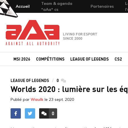
Team & agenda
L
Accueil
Partenaires
*aAa* cs
l
Team-aAa - against All authority
LIVING FOR ESPORT
SINCE 2000
MSI 2026
COMPÉTITIONS
LEAGUE OF LEGENDS
CS2
LEAGUE OF LEGENDS
0
commentaires
Worlds 2020 : lumière sur les éq
Publié par
Waulk
le
23 sept. 2020
0
ACCÉDER AUX
COMMENTAIRES