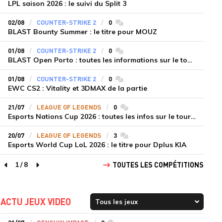
LPL saison 2026 : le suivi du Split 3
02/08
COUNTER-STRIKE 2
0
commentaires
BLAST Bounty Summer : le titre pour MOUZ
01/08
COUNTER-STRIKE 2
0
commentaires
BLAST Open Porto : toutes les informations sur le tournoi
01/08
COUNTER-STRIKE 2
0
commentaires
EWC CS2 : Vitality et 3DMAX de la partie
21/07
LEAGUE OF LEGENDS
0
commentaires
Esports Nations Cup 2026 : toutes les infos sur le tournoi
20/07
LEAGUE OF LEGENDS
3
commentaires
Esports World Cup LoL 2026 : le titre pour Dplus KIA
1
/
8
TOUTES LES COMPÉTITIONS
page précédente
page suivante
ACTU JEUX VIDEO