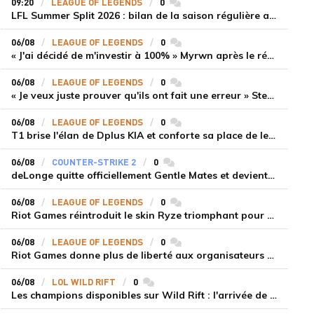
09:20
LEAGUE OF LEGENDS
0
commentaires
LFL Summer Split 2026 : bilan de la saison régulière avec Solary en tête
06/08
LEAGUE OF LEGENDS
0
commentaires
« J'ai décidé de m'investir à 100% » Myrwn après le réveil de Movistar KOI face à Fnatic
06/08
LEAGUE OF LEGENDS
0
commentaires
« Je veux juste prouver qu'ils ont fait une erreur » Stend se confie sur son mercato chaotique et ses ambitions avec Shifters
06/08
LEAGUE OF LEGENDS
0
commentaires
T1 brise l'élan de Dplus KIA et conforte sa place de leader en LCK 2026 Rounds 3-4
06/08
COUNTER-STRIKE 2
0
commentaires
deLonge quitte officiellement Gentle Mates et devient agent libre
06/08
LEAGUE OF LEGENDS
0
commentaires
Riot Games réintroduit le skin Ryze triomphant pour récompenser la scène amateur
06/08
LEAGUE OF LEGENDS
0
commentaires
Riot Games donne plus de liberté aux organisateurs de tournois locaux sur League of Legends
06/08
LOL WILD RIFT
0
commentaires
Les champions disponibles sur Wild Rift : l'arrivée de Cho'Gath