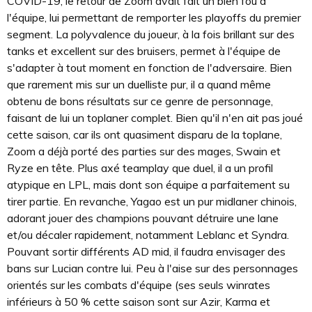
COVID-19, le retour de Zoom avait fait un bien fou à
l'équipe, lui permettant de remporter les playoffs du premier
segment. La polyvalence du joueur, à la fois brillant sur des
tanks et excellent sur des bruisers, permet à l'équipe de
s'adapter à tout moment en fonction de l'adversaire. Bien
que rarement mis sur un duelliste pur, il a quand même
obtenu de bons résultats sur ce genre de personnage,
faisant de lui un toplaner complet. Bien qu'il n'en ait pas joué
cette saison, car ils ont quasiment disparu de la toplane,
Zoom a déjà porté des parties sur des mages, Swain et
Ryze en tête. Plus axé teamplay que duel, il a un profil
atypique en LPL, mais dont son équipe a parfaitement su
tirer partie. En revanche, Yagao est un pur midlaner chinois,
adorant jouer des champions pouvant détruire une lane
et/ou décaler rapidement, notamment Leblanc et Syndra.
Pouvant sortir différents AD mid, il faudra envisager des
bans sur Lucian contre lui. Peu à l'aise sur des personnages
orientés sur les combats d'équipe (ses seuls winrates
inférieurs à 50 % cette saison sont sur Azir, Karma et