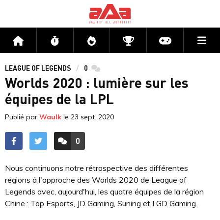
Me
Accueil
Flux
Directs
Compétitions
Actu jeux v
LEAGUE OF LEGENDS
0
commentaires
Worlds 2020 : lumière sur les
équipes de la LPL
Publié par
Waulk
le
23 sept. 2020
0
ACCÉDER AUX
COMMENTAIRES
Nous continuons notre rétrospective des différentes
régions à l'approche des Worlds 2020 de League of
Legends avec, aujourd'hui, les quatre équipes de la région
Chine : Top Esports, JD Gaming, Suning et LGD Gaming.