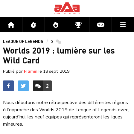
Me
Accueil
Flux
Directs
Compétitions
Actu jeux v
LEAGUE OF LEGENDS
2
commentaires
Worlds 2019 : lumière sur les
Wild Card
Publié par
Flamm
le
18 sept. 2019
2
ACCÉDER AUX
COMMENTAIRES
Nous débutons notre rétrospective des différentes régions
à l'approche des Worlds 2019 de League of Legends avec,
aujourd'hui, les neuf équipes qui représenteront les ligues
mineures.