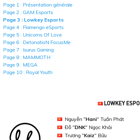
Page 1 : Présentation générale
Page 2 : GAM Esports
Page 3 : Lowkey Esports
Page 4 : Flamengo eSports
Page 5 : Unicorns Of Love
Page 6 : DetonatioN FocusMe
Page 7 : Isurus Gaming
Page 8 : MAMMOTH
Page 9 : MEGA
Page 10 : Royal Youth
LOWKEY ESPO
Nguyễn "
Hani
" Tuấn Phát
Đỗ "
DNK
" Ngọc Khải
Trương "
Kaiz
" Bửu