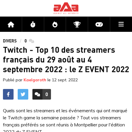
Me
Accueil
Flux
Directs
Compétitions
Actu jeux v
DIVERS
0
commentaires
Twitch - Top 10 des streamers
français du 29 août au 4
septembre 2022 : le Z EVENT 2022
Publié par
Kaelgaroth
le
12 sept. 2022
0
ACCÉDER AUX
COMMENTAIRES
Quels sont les streamers et les événements qui ont marqué
le Twitch game la semaine passée ? Tout vos streamers
français préférés se sont réunis à Montpellier pour l'édition
2022 du Z EVENT.