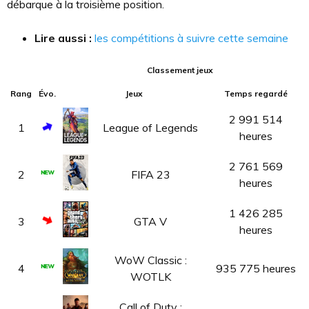
débarque à la troisième position.
Lire aussi :
les compétitions à suivre cette semaine
Classement jeux
Rang
Évo.
Jeux
Temps regardé
2 991 514
1
League of Legends
heures
2 761 569
2
FIFA 23
heures
1 426 285
3
GTA V
heures
WoW Classic :
4
935 775 heures
WOTLK
Call of Duty :