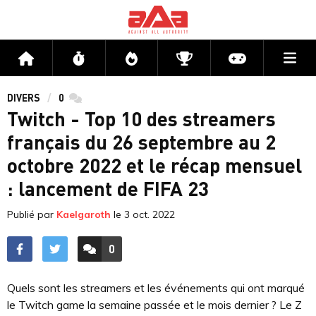
Me
Accueil
Flux
Directs
Compétitions
Actu jeux v
DIVERS
0
commentaires
Twitch - Top 10 des streamers
français du 26 septembre au 2
octobre 2022 et le récap mensuel
: lancement de FIFA 23
Publié par
Kaelgaroth
le
3 oct. 2022
0
ACCÉDER AUX
COMMENTAIRES
Quels sont les streamers et les événements qui ont marqué
le Twitch game la semaine passée et le mois dernier ? Le Z