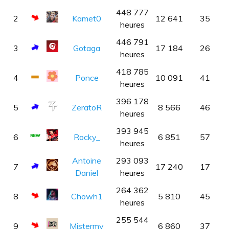
448 777
2
Kamet0
12 641
35
heures
446 791
3
Gotaga
17 184
26
heures
418 785
4
Ponce
10 091
41
heures
396 178
5
ZeratoR
8 566
46
heures
393 945
6
Rocky_
6 851
57
heures
Antoine
293 093
7
17 240
17
Daniel
heures
264 362
8
Chowh1
5 810
45
heures
255 544
9
Mistermv
6 860
37