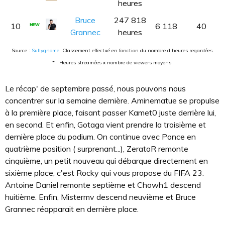
heures
Bruce
247 818
10
6 118
40
Grannec
heures
Source :
Sullygnome
. Classement effectué en fonction du nombre d’heures regardées.
* : Heures streamées x nombre de viewers moyens.
Le récap' de septembre passé, nous pouvons nous
concentrer sur la semaine dernière. Aminematue se propulse
à la première place, faisant passer Kamet0 juste derrière lui,
en second. Et enfin, Gotaga vient prendre la troisième et
dernière place du podium. On continue avec Ponce en
quatrième position ( surprenant...), ZeratoR remonte
cinquième, un petit nouveau qui débarque directement en
sixième place, c'est Rocky qui vous propose du FIFA 23.
Antoine Daniel remonte septième et Chowh1 descend
huitième. Enfin, Mistermv descend neuvième et Bruce
Grannec réapparait en dernière place.