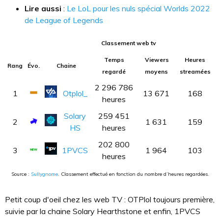
Lire aussi
:
Le LoL pour les nuls spécial Worlds 2022
de League of Legends
Classement web tv
Temps
Viewers
Heures
Rang
Évo.
Chaine
regardé
moyens
streamées
2 296 786
1
Otplol_
13 671
168
heures
Solary
259 451
2
1 631
159
HS
heures
202 800
3
1PVCS
1 964
103
heures
Source :
Sullygnome
. Classement effectué en fonction du nombre d’heures regardées.
Petit coup d'oeil chez les web TV : OTPlol toujours première,
suivie par la chaine Solary Hearthstone et enfin, 1PVCS