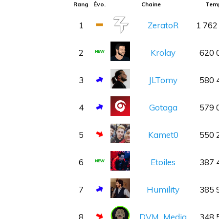
Rang
Évo.
Chaine
Temp
1
ZeratoR
1 762
2
Krolay
620 
3
JLTomy
580 
4
Gotaga
579 
5
Kamet0
550 
6
Etoiles
387 
7
Humility
385 
8
DVM_Medja
348 