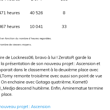
471 heures
40 526
8
367 heures
10 041
33
ué en fonction du nombre d’heures regardées.
 nombre de viewers moyens.
ire de Lockness06, bravo à lui ! ZeratoR garde la
 la présentation de son nouveau projet : Ascension et
apparait dans le classement à la deuxième place avec
, JLTomy remonte troisième avec aussi son point de vue
fe. On enchaine avec Gotaga quatrième, Kamet0
VM_Medja descend huitième. Enfin, Aminematue termine
 place.
nouveau projet : Ascension