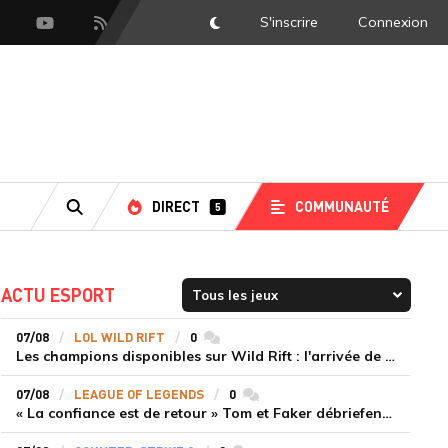
S'inscrire
Connexion
DarkMode
scord
Youtube
Flux RSS
DIRECT
COMMUNAUTÉ
5
RECHERCHE
ACTU ESPORT
07/08
LOL WILD RIFT
0
commentaires
Les champions disponibles sur Wild Rift : l'arrivée de Cho'Gath
07/08
LEAGUE OF LEGENDS
0
commentaires
« La confiance est de retour » Tom et Faker débriefent la victoire convaincante de T1 face à Dplus KIA