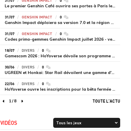
31/07
GENSHIN IMPACT
0
commentaires
Le premier Genshin Café ouvrira ses portes à Paris le 14 août
31/07
GENSHIN IMPACT
0
commentaires
Genshin Impact déploiera sa version 7.0 et la région de Snezhnaya le 12 août
31/07
GENSHIN IMPACT
0
commentaires
Codes primo-gemmes Genshin Impact juillet 2026 - version 7.0
18/07
DIVERS
0
commentaires
Gamescom 2026 : HoYoverse dévoile son programme et présente deux nouveaux jeux inédits
30/06
DIVERS
0
commentaires
UGREEN et Honkai: Star Rail dévoilent une gamme d'accessoires de recharge en édition limitée
22/06
DIVERS
0
commentaires
HoYoverse ouvre les inscriptions pour la bêta fermée de Honkai : Nexus Anima
1
/
8
TOUTE L'ACTU
page précédente
page suivante
VIDÉOS