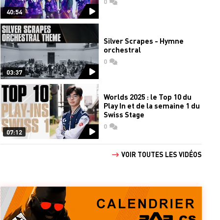
0
commentaires
40:54
Silver Scrapes - Hymne
orchestral
0
commentaires
03:37
Worlds 2025 : le Top 10 du
Play In et de la semaine 1 du
Swiss Stage
0
commentaires
07:12
VOIR TOUTES LES VIDÉOS