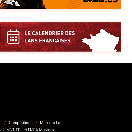
c
Compétitions
Mercato LoL
v 2, MNT, ERL et EMEA Masters