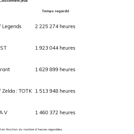
Classement jeux
Temps regardé
f Legends
2 225 274 heures
ST
1 923 044 heures
rant
1 629 899 heures
 Zelda : TOTK
1 513 948 heures
A V
1 460 372 heures
ué en fonction du nombre d’heures regardées.