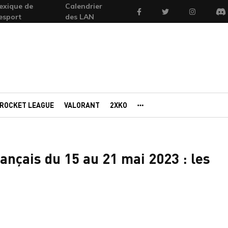
exique de
Calendrier
Facebook
Twitter
Instagram
'esport
des LAN
Di
ROCKET LEAGUE
VALORANT
2XKO
AUTRES PORTAILS
ançais du 15 au 21 mai 2023 : les