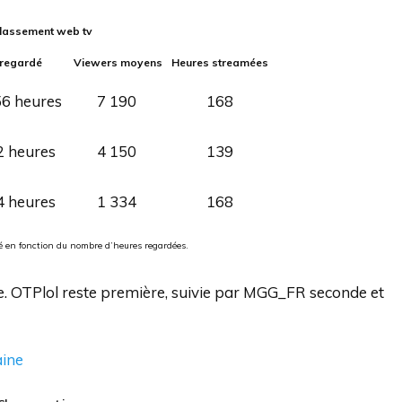
lassement web tv
regardé
Viewers moyens
Heures streamées
56 heures
7 190
168
2 heures
4 150
139
4 heures
1 334
168
ué en fonction du nombre d’heures regardées.
e. OTPlol reste première, suivie par MGG_FR seconde et
aine