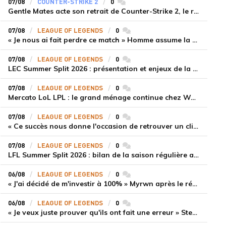
07/08
COUNTER-STRIKE 2
0
commentaires
Gentle Mates acte son retrait de Counter-Strike 2, le roster ibérique libéré
07/08
LEAGUE OF LEGENDS
0
commentaires
« Je nous ai fait perdre ce match » Homme assume la responsabilité de la défaite de HLE face à Gen.G
07/08
LEAGUE OF LEGENDS
0
commentaires
LEC Summer Split 2026 : présentation et enjeux de la troisième semaine de compétition
07/08
LEAGUE OF LEGENDS
0
commentaires
Mercato LoL LPL : le grand ménage continue chez Weibo Gaming, Jiejie quitte le navire au profit de Xiaohao
07/08
LEAGUE OF LEGENDS
0
commentaires
« Ce succès nous donne l'occasion de retrouver un climat beaucoup plus positif » Ryu et Canyon soulagés après la victoire de Gen.G sur HLE
07/08
LEAGUE OF LEGENDS
0
commentaires
LFL Summer Split 2026 : bilan de la saison régulière avec Solary en tête
06/08
LEAGUE OF LEGENDS
0
commentaires
« J'ai décidé de m'investir à 100% » Myrwn après le réveil de Movistar KOI face à Fnatic
06/08
LEAGUE OF LEGENDS
0
commentaires
« Je veux juste prouver qu'ils ont fait une erreur » Stend se confie sur son mercato chaotique et ses ambitions avec Shifters