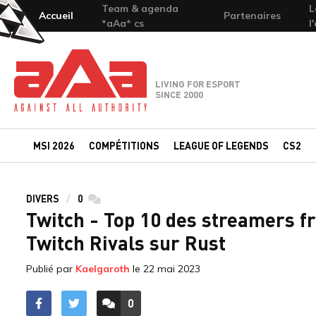
Team & agenda
L
Accueil
Partenaires
*aAa* cs
l
Team-aAa - against All authority
LIVING FOR ESPORT
SINCE 2000
MSI 2026
COMPÉTITIONS
LEAGUE OF LEGENDS
CS2
DIVERS
0
commentaires
Twitch - Top 10 des streamers fr
Twitch Rivals sur Rust
Publié par
Kaelgaroth
le
22 mai 2023
0
ACCÉDER AUX
COMMENTAIRES