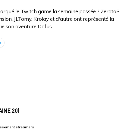
 marqué le Twitch game la semaine passée ? ZeratoR
ion, JLTomy, Krolay et d'autre ont représenté la
nue son aventure Dofus.
INE 20)
assement streamers