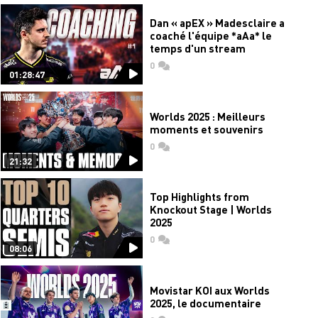
Dan « apEX » Madesclaire a
coaché l'équipe *aAa* le
temps d'un stream
0
commentaires
01:28:47
Worlds 2025 : Meilleurs
moments et souvenirs
0
commentaires
21:32
Top Highlights from
Knockout Stage | Worlds
2025
0
commentaires
08:06
Movistar KOI aux Worlds
2025, le documentaire