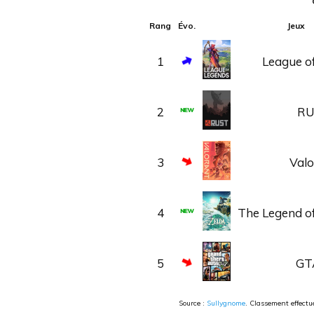
Rang
Évo.
Jeux
1
League o
2
RU
3
Valo
4
The Legend of
5
GT
Source :
Sullygnome
. Classement effect