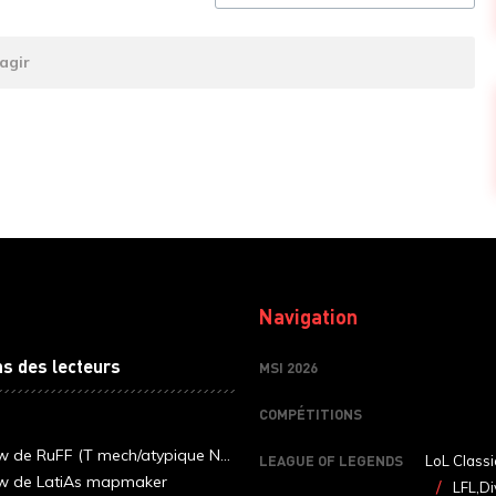
agir
Navigation
ns des lecteurs
MSI 2026
COMPÉTITIONS
ew de RuFF (T mech/atypique N...
LEAGUE OF LEGENDS
LoL Classi
ew de LatiAs mapmaker
LFL,Di