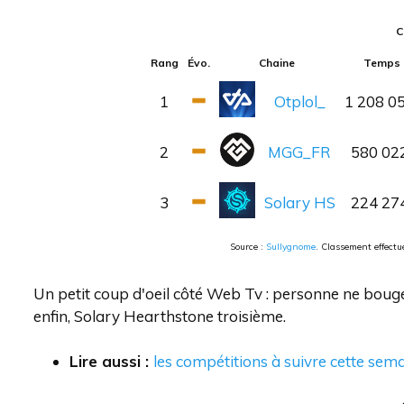
C
Rang
Évo.
Chaine
Temps 
1
Otplol_
1 208 0
2
MGG_FR
580 02
3
Solary HS
224 27
Source :
Sullygnome
. Classement effect
Un petit coup d'oeil côté Web Tv : personne ne boug
enfin, Solary Hearthstone troisième.
Lire aussi :
les compétitions à suivre cette sem