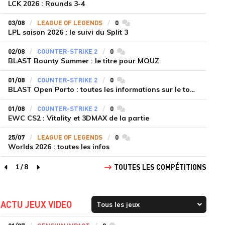
LCK 2026 : Rounds 3-4
03/08
LEAGUE OF LEGENDS
0
commentaires
LPL saison 2026 : le suivi du Split 3
02/08
COUNTER-STRIKE 2
0
commentaires
BLAST Bounty Summer : le titre pour MOUZ
01/08
COUNTER-STRIKE 2
0
commentaires
BLAST Open Porto : toutes les informations sur le tournoi
01/08
COUNTER-STRIKE 2
0
commentaires
EWC CS2 : Vitality et 3DMAX de la partie
25/07
LEAGUE OF LEGENDS
0
commentaires
Worlds 2026 : toutes les infos
1
/
8
TOUTES LES COMPÉTITIONS
page précédente
page suivante
ACTU JEUX VIDEO