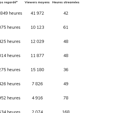
s regardé*
Viewers moyens
Heures streamées
 849 heures
41 972
42
075 heures
10 123
61
425 heures
12 029
48
014 heures
11 877
48
275 heures
15 180
36
426 heures
7 826
49
952 heures
4 916
78
534 heures
2 074
168