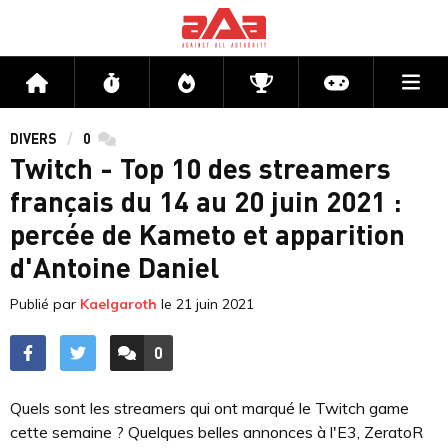
Me
Accueil
Flux
Directs
Compétitions
Actu jeux v
DIVERS
0
commentaires
Twitch - Top 10 des streamers
français du 14 au 20 juin 2021 :
percée de Kameto et apparition
d'Antoine Daniel
Publié par
Kaelgaroth
le
21 juin 2021
0
ACCÉDER AUX
COMMENTAIRES
Quels sont les streamers qui ont marqué le Twitch game
cette semaine ? Quelques belles annonces à l'E3, ZeratoR