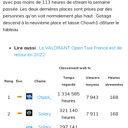
avec pas moins de 113 heures de stream la semaine
passée. Les deux dernières places sont prises par des
personnes qu'on voit normalement plus haut : Gotaga
descend à la neuvième place et laisse Chowh1 clôturer le
tableau.
Lire aussi
:
Le VALORANT Open Tour France est de
retour en 2022
Classement web tv
Temps
Viewers
Heures
Rang
Évo.
Chaine
regardé
moyens
streamées
1 334 585
1
Otplol_
7 943
168
heures
321 140
2
Solary
7 911
168
heures
Solary
297 141