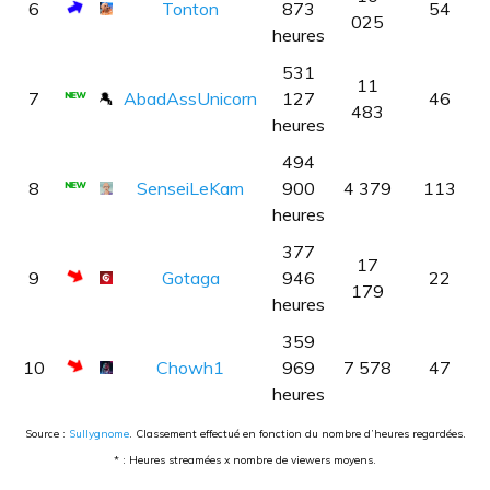
6
Tonton
873
54
025
heures
531
11
7
AbadAssUnicorn
127
46
483
heures
494
8
SenseiLeKam
900
4 379
113
heures
377
17
9
Gotaga
946
22
179
heures
359
10
Chowh1
969
7 578
47
heures
Source :
Sullygnome
. Classement effectué en fonction du nombre d’heures regardées.
* : Heures streamées x nombre de viewers moyens.