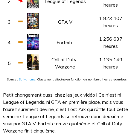
2
League of Legends
heures
1 923 407
3
GTA V
heures
1 256 637
4
Fortnite
heures
Call of Duty :
1 135 149
5
Warzone
heures
Source :
Sullygnome
. Classement effectué en fonction du nombre d’heures regardées.
Petit changement aussi chez les jeux vidéo ! Ce n'est ni
League of Legends, ni GTA en première place, mais vous
l'aurez surement deviné, c'est Lost Ark qui râffle tout cette
semaine. League of Legends se retrouve donc deuxième ,
suivi par GTA V. Fortnite arrive quatrième et Call of Duty
Warzone finit cinquième.