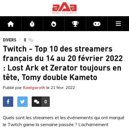
Me
Accueil
Flux
Directs
Compétitions
Actu jeux v
DIVERS
0
commentaires
Twitch - Top 10 des streamers
français du 14 au 20 février 2022
: Lost Ark et Zerator toujours en
tête, Tomy double Kameto
Publié par
Kaelgaroth
le
21 févr. 2022
0
ACCÉDER AUX
COMMENTAIRES
Quels sont les streamers et les événements qui ont marqué
le Twitch game la semaine passée ? L’acharnement