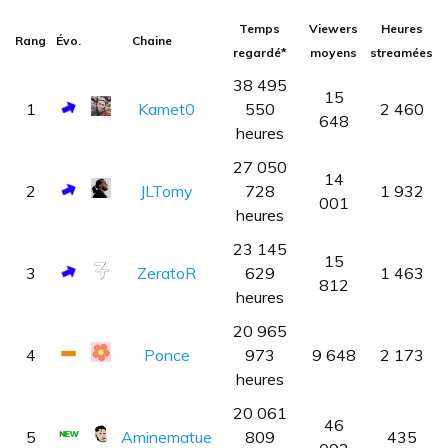
Temps
Viewers
Heures
Rang
Évo.
Chaine
regardé*
moyens
streamées
38 495
15
1
Kamet0
550
2 460
648
heures
27 050
14
2
JLTomy
728
1 932
001
heures
23 145
15
3
ZeratoR
629
1 463
812
heures
20 965
4
Ponce
973
9 648
2 173
heures
20 061
46
5
Aminematue
809
435