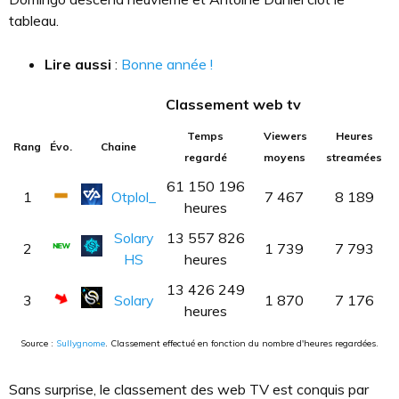
tableau.
Lire aussi
:
Bonne année !
Classement web tv
Temps
Viewers
Heures
Rang
Évo.
Chaine
regardé
moyens
streamées
61 150 196
1
Otplol_
7 467
8 189
heures
Solary
13 557 826
2
1 739
7 793
HS
heures
13 426 249
3
Solary
1 870
7 176
heures
Source :
Sullygnome
. Classement effectué en fonction du nombre d'heures regardées.
Sans surprise, le classement des web TV est conquis par