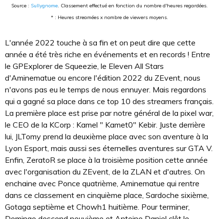
Source :
Sullygnome
. Classement effectué en fonction du nombre d'heures regardées.
* : Heures streamées x nombre de viewers moyens.
L'année 2022 touche à sa fin et on peut dire que cette
année a été très riche en événements et en records ! Entre
le GPExplorer de Squeezie, le Eleven All Stars
d'Aminematue ou encore l'édition 2022 du ZEvent, nous
n'avons pas eu le temps de nous ennuyer. Mais regardons
qui a gagné sa place dans ce top 10 des streamers français.
La première place est prise par notre général de la pixel war,
le CEO de la KCorp : Kamel " Kamet0" Kebir. Juste derrière
lui, JLTomy prend la deuxième place avec son aventure à la
Lyon Esport, mais aussi ses éternelles aventures sur GTA V.
Enfin, ZeratoR se place à la troisième position cette année
avec l'organisation du ZEvent, de la ZLAN et d'autres. On
enchaine avec Ponce quatrième, Aminematue qui rentre
dans ce classement en cinquième place, Sardoche sixième,
Gotaga septième et Chowh1 huitième. Pour terminer,
Domingo descend neuvième et Antoine Daniel clôt le