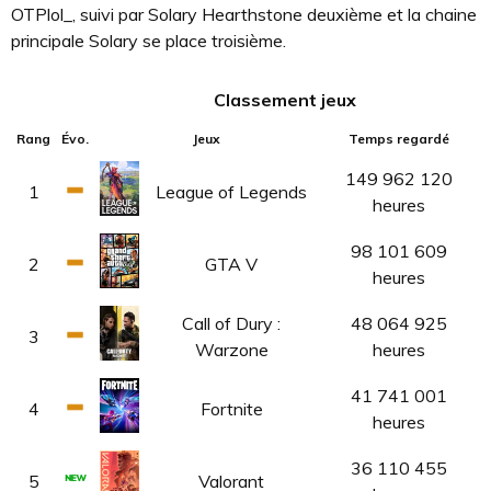
OTPlol_, suivi par Solary Hearthstone deuxième et la chaine
principale Solary se place troisième.
Classement jeux
Rang
Évo.
Jeux
Temps regardé
149 962 120
1
League of Legends
heures
98 101 609
2
GTA V
heures
Call of Dury :
48 064 925
3
Warzone
heures
41 741 001
4
Fortnite
heures
36 110 455
5
Valorant