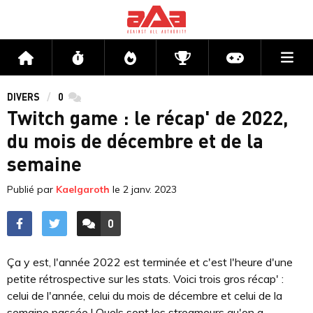
Me
Accueil
Flux
Directs
Compétitions
Actu jeux v
DIVERS
0
commentaires
Twitch game : le récap' de 2022,
du mois de décembre et de la
semaine
Publié par
Kaelgaroth
le
2 janv. 2023
0
ACCÉDER AUX
COMMENTAIRES
Ça y est, l'année 2022 est terminée et c'est l'heure d'une
petite rétrospective sur les stats. Voici trois gros récap' :
celui de l'année, celui du mois de décembre et celui de la
semaine passée ! Quels sont les streameurs qu'on a