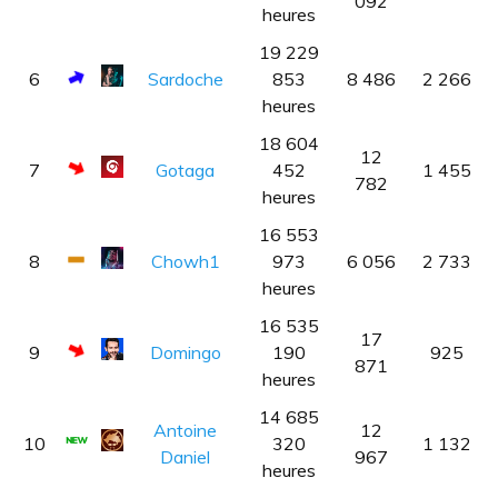
092
heures
19 229
6
Sardoche
853
8 486
2 266
heures
18 604
12
7
Gotaga
452
1 455
782
heures
16 553
8
Chowh1
973
6 056
2 733
heures
16 535
17
9
Domingo
190
925
871
heures
14 685
Antoine
12
10
320
1 132
Daniel
967
heures