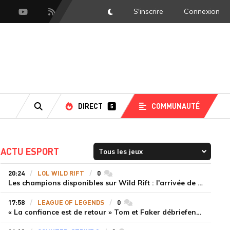
S'inscrire
Connexion
DarkMode
scord
Youtube
Flux RSS
DIRECT
COMMUNAUTÉ
5
RECHERCHE
ACTU ESPORT
20:24
LOL WILD RIFT
0
commentaires
Les champions disponibles sur Wild Rift : l'arrivée de Cho'Gath
17:58
LEAGUE OF LEGENDS
0
commentaires
« La confiance est de retour » Tom et Faker débriefent la victoire convaincante de T1 face à Dplus KIA