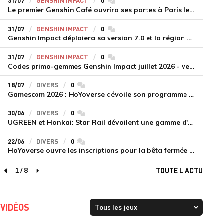
31/07
GENSHIN IMPACT
0
commentaires
Le premier Genshin Café ouvrira ses portes à Paris le 14 août
31/07
GENSHIN IMPACT
0
commentaires
Genshin Impact déploiera sa version 7.0 et la région de Snezhnaya le 12 août
31/07
GENSHIN IMPACT
0
commentaires
Codes primo-gemmes Genshin Impact juillet 2026 - version 7.0
18/07
DIVERS
0
commentaires
Gamescom 2026 : HoYoverse dévoile son programme et présente deux nouveaux jeux inédits
30/06
DIVERS
0
commentaires
UGREEN et Honkai: Star Rail dévoilent une gamme d'accessoires de recharge en édition limitée
22/06
DIVERS
0
commentaires
HoYoverse ouvre les inscriptions pour la bêta fermée de Honkai : Nexus Anima
1
/
8
TOUTE L'ACTU
page précédente
page suivante
VIDÉOS