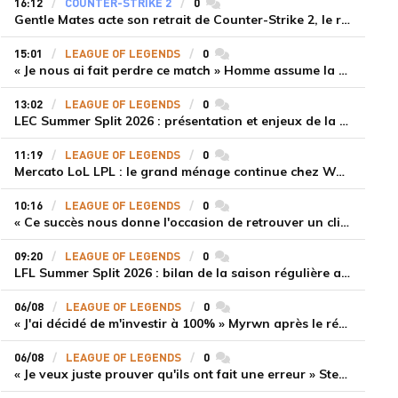
16:12
COUNTER-STRIKE 2
0
commentaires
Gentle Mates acte son retrait de Counter-Strike 2, le roster ibérique libéré
15:01
LEAGUE OF LEGENDS
0
commentaires
« Je nous ai fait perdre ce match » Homme assume la responsabilité de la défaite de HLE face à Gen.G
13:02
LEAGUE OF LEGENDS
0
commentaires
LEC Summer Split 2026 : présentation et enjeux de la troisième semaine de compétition
11:19
LEAGUE OF LEGENDS
0
commentaires
Mercato LoL LPL : le grand ménage continue chez Weibo Gaming, Jiejie quitte le navire au profit de Xiaohao
10:16
LEAGUE OF LEGENDS
0
commentaires
« Ce succès nous donne l'occasion de retrouver un climat beaucoup plus positif » Ryu et Canyon soulagés après la victoire de Gen.G sur HLE
09:20
LEAGUE OF LEGENDS
0
commentaires
LFL Summer Split 2026 : bilan de la saison régulière avec Solary en tête
06/08
LEAGUE OF LEGENDS
0
commentaires
« J'ai décidé de m'investir à 100% » Myrwn après le réveil de Movistar KOI face à Fnatic
06/08
LEAGUE OF LEGENDS
0
commentaires
« Je veux juste prouver qu'ils ont fait une erreur » Stend se confie sur son mercato chaotique et ses ambitions avec Shifters