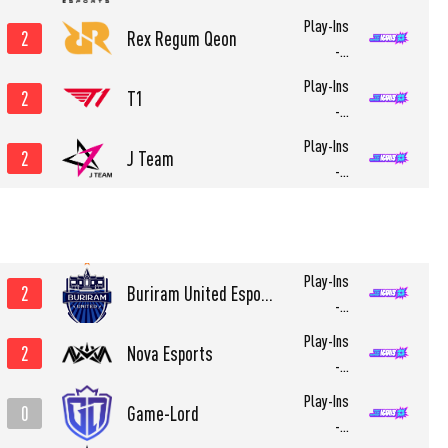
Play-Ins
2
Rex Regum Qeon
-...
Play-Ins
2
T1
-...
Play-Ins
2
J Team
-...
Play-Ins
2
Buriram United Esports
-...
Play-Ins
2
Nova Esports
-...
Play-Ins
0
Game-Lord
-...