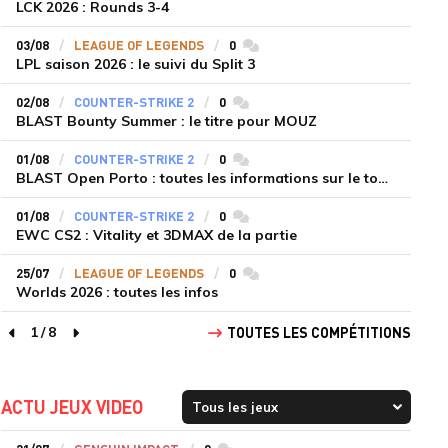
LCK 2026 : Rounds 3-4
03/08
LEAGUE OF LEGENDS
0
commentaires
LPL saison 2026 : le suivi du Split 3
02/08
COUNTER-STRIKE 2
0
commentaires
BLAST Bounty Summer : le titre pour MOUZ
01/08
COUNTER-STRIKE 2
0
commentaires
BLAST Open Porto : toutes les informations sur le tournoi
01/08
COUNTER-STRIKE 2
0
commentaires
EWC CS2 : Vitality et 3DMAX de la partie
25/07
LEAGUE OF LEGENDS
0
commentaires
Worlds 2026 : toutes les infos
1
/
8
TOUTES LES COMPÉTITIONS
page précédente
page suivante
ACTU JEUX VIDEO