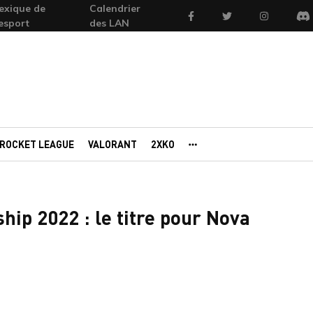
exique de
Calendrier
Facebook
Twitter
Instagram
'esport
des LAN
Di
ROCKET LEAGUE
VALORANT
2XKO
AUTRES PORTAILS
hip 2022 : le titre pour Nova