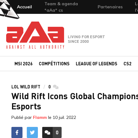
Team & agenda
L
Accueil
Partenaires
*aAa* cs
l
Team-aAa - against All authority
LIVING FOR ESPORT
SINCE 2000
MSI 2026
COMPÉTITIONS
LEAGUE OF LEGENDS
CS2
LOL WILD RIFT
0
commentaires
Wild Rift Icons Global Champions
Esports
Publié par
Flamm
le
10 juil. 2022
0
ACCÉDER AUX
COMMENTAIRES