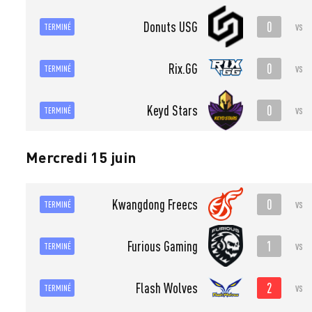
0
Donuts USG
vs
TERMINÉ
0
Rix.GG
vs
TERMINÉ
0
Keyd Stars
vs
TERMINÉ
Mercredi 15 juin
0
Kwangdong Freecs
vs
TERMINÉ
1
Furious Gaming
vs
TERMINÉ
2
Flash Wolves
vs
TERMINÉ