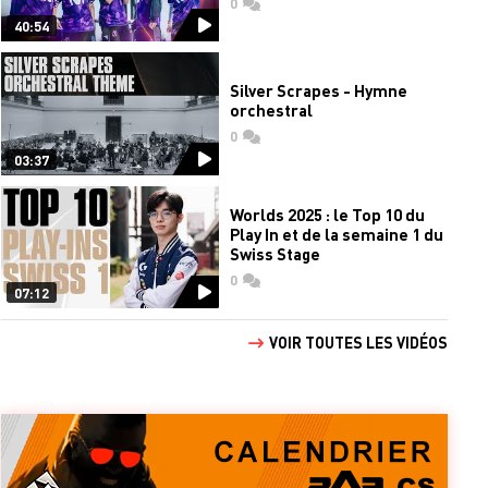
0
commentaires
40:54
Silver Scrapes - Hymne
orchestral
0
commentaires
03:37
Worlds 2025 : le Top 10 du
Play In et de la semaine 1 du
Swiss Stage
0
commentaires
07:12
VOIR TOUTES LES VIDÉOS