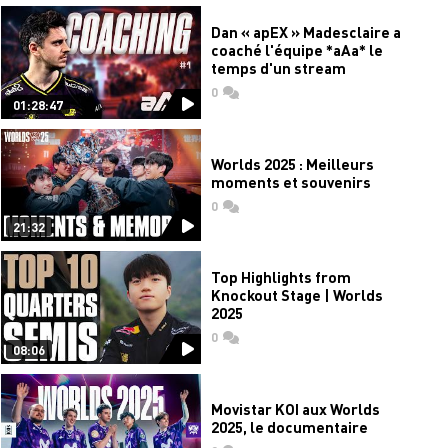
Dan « apEX » Madesclaire a
coaché l'équipe *aAa* le
temps d'un stream
0
commentaires
01:28:47
Worlds 2025 : Meilleurs
moments et souvenirs
0
commentaires
21:32
Top Highlights from
Knockout Stage | Worlds
2025
0
commentaires
08:06
Movistar KOI aux Worlds
2025, le documentaire