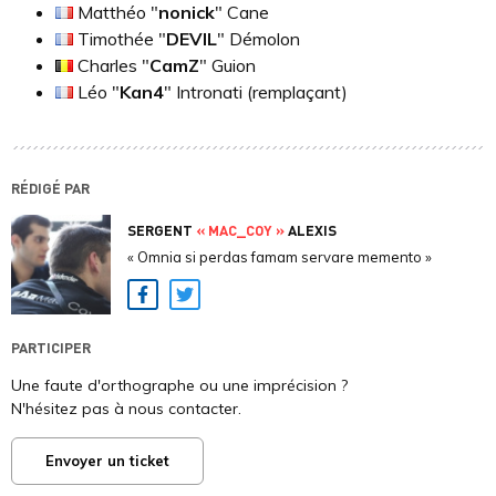
Matthéo "
nonick
" Cane
Timothée "
DEVIL
" Démolon
Charles "
CamZ
" Guion
Léo "
Kan4
" Intronati (remplaçant)
RÉDIGÉ PAR
SERGENT
« MAC_COY »
ALEXIS
« Omnia si perdas famam servare memento »
Facebook
Twitter
PARTICIPER
Une faute d'orthographe ou une imprécision ?
N'hésitez pas à nous contacter.
Envoyer un ticket