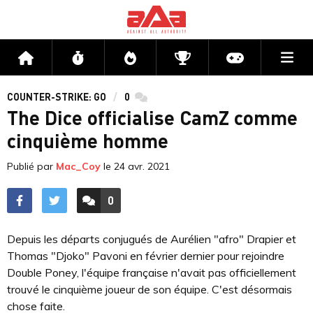
Me
Accueil
Flux
Directs
Compétitions
Actu jeux v
COUNTER-STRIKE: GO
0
commentaires
The Dice officialise CamZ comme
cinquième homme
Publié par
Mac_Coy
le
24 avr. 2021
0
ACCÉDER AUX
COMMENTAIRES
Depuis les départs conjugués de Aurélien "afro" Drapier et
Thomas "Djoko" Pavoni en février dernier pour rejoindre
Double Poney, l'équipe française n'avait pas officiellement
trouvé le cinquième joueur de son équipe. C'est désormais
chose faite.