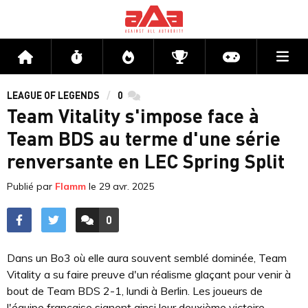
Me
Accueil
Flux
Directs
Compétitions
Actu jeux v
LEAGUE OF LEGENDS
0
commentaires
Team Vitality s'impose face à
Team BDS au terme d'une série
renversante en LEC Spring Split
Publié par
Flamm
le
29 avr. 2025
0
ACCÉDER AUX
COMMENTAIRES
Dans un Bo3 où elle aura souvent semblé dominée, Team
Vitality a su faire preuve d'un réalisme glaçant pour venir à
bout de Team BDS 2-1, lundi à Berlin. Les joueurs de
l'équipe française signent ainsi leur deuxième victoire