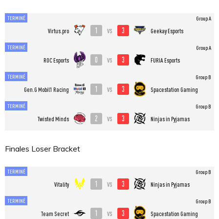
TERMINÉ
Group A
1
3
vs
Virtus.pro
Geekay Esports
TERMINÉ
Group A
0
3
vs
ROC Esports
FURIA Esports
TERMINÉ
Group B
1
3
vs
Gen.G Mobil1 Racing
Spacestation Gaming
TERMINÉ
Group B
2
3
vs
Twisted Minds
Ninjas in Pyjamas
Finales Loser Bracket
TERMINÉ
Group B
1
3
vs
Vitality
Ninjas in Pyjamas
TERMINÉ
Group B
1
3
vs
Team Secret
Spacestation Gaming