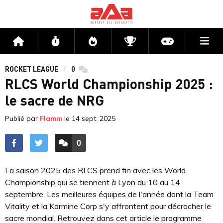
Me
Accueil
Flux
Directs
Compétitions
Actu jeux v
ROCKET LEAGUE
0
commentaires
RLCS World Championship 2025 :
le sacre de NRG
Publié par
Flamm
le
14 sept. 2025
0
ACCÉDER AUX
COMMENTAIRES
La saison 2025 des RLCS prend fin avec les World
Championship qui se tiennent à Lyon du 10 au 14
septembre. Les meilleures équipes de l'année dont la Team
Vitality et la Karmine Corp s'y affrontent pour décrocher le
sacre mondial. Retrouvez dans cet article le programme