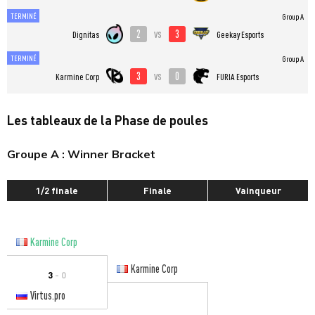
TERMINÉ
Group A
2
3
vs
Dignitas
Geekay Esports
TERMINÉ
Group A
3
0
vs
Karmine Corp
FURIA Esports
Les tableaux de la Phase de poules
Groupe A : Winner Bracket
1/2 finale
Finale
Vainqueur
Karmine Corp
Karmine Corp
3
- 0
Virtus.pro