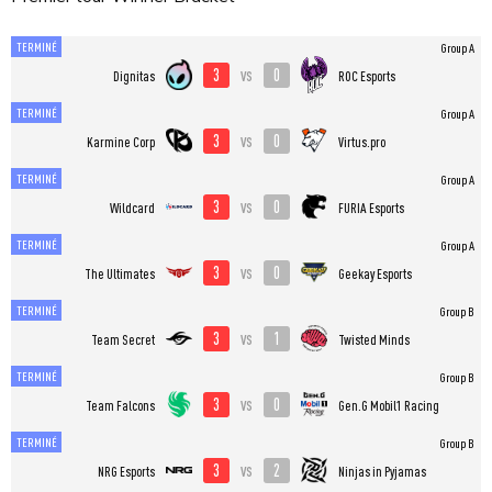
TERMINÉ
Group A
3
0
vs
Dignitas
ROC Esports
TERMINÉ
Group A
3
0
vs
Karmine Corp
Virtus.pro
TERMINÉ
Group A
3
0
vs
Wildcard
FURIA Esports
TERMINÉ
Group A
3
0
vs
The Ultimates
Geekay Esports
TERMINÉ
Group B
3
1
vs
Team Secret
Twisted Minds
TERMINÉ
Group B
3
0
vs
Team Falcons
Gen.G Mobil1 Racing
TERMINÉ
Group B
3
2
vs
NRG Esports
Ninjas in Pyjamas