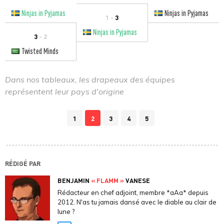
Ninjas in Pyjamas
Ninjas in Pyjamas
1 -
3
Ninjas in Pyjamas
3
- 2
Twisted Minds
Dans nos tableaux, les drapeaux des équipes
représentent leur pays d'origine
1
2
3
4
5
RÉDIGÉ PAR
BENJAMIN
« FLAMM »
VANESE
Rédacteur en chef adjoint, membre *aAa* depuis
2012. N'as tu jamais dansé avec le diable au clair de
lune ?