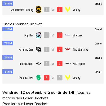
TERMINÉ
Group B
2
3
vs
Spacestation Gaming
Vitality
Finales Winner Bracket
TERMINÉ
Group A
0
3
vs
Dignitas
Wildcard
TERMINÉ
Group A
1
3
vs
Karmine Corp
The Ultimates
TERMINÉ
Group B
1
3
vs
Team Secret
NRG Esports
TERMINÉ
Group B
3
1
vs
Team Falcons
Vitality
Vendredi 12 septembre à partir de 14h,
tous les
matchs des Loser Brackets
Premier tour Loser Bracket