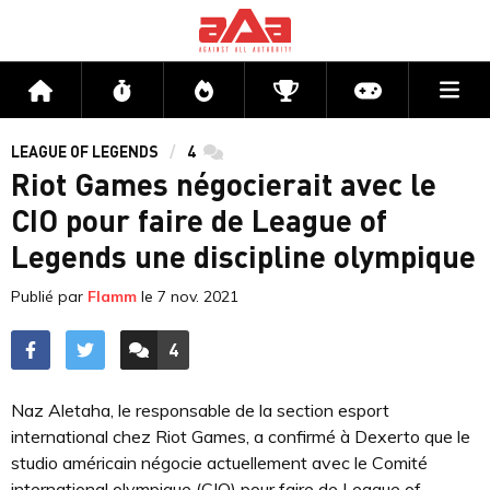
Me
Accueil
Flux
Directs
Compétitions
Actu jeux v
LEAGUE OF LEGENDS
4
commentaires
Riot Games négocierait avec le
CIO pour faire de League of
Legends une discipline olympique
Publié par
Flamm
le
7 nov. 2021
4
ACCÉDER AUX
COMMENTAIRES
Naz Aletaha, le responsable de la section esport
international chez Riot Games, a confirmé à Dexerto que le
studio américain négocie actuellement avec le Comité
international olympique (CIO) pour faire de League of