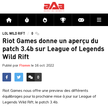
Me
Accueil
Flux
Directs
Compétitions
Actu jeux v
LOL WILD RIFT
0
commentaires
Riot Games donne un aperçu du
patch 3.4b sur League of Legends
Wild Rift
Publié par
Flamm
le
16 oct. 2022
0
ACCÉDER AUX
COMMENTAIRES
Riot Games nous offre une preview des différents
équilibrages pour la prochaine mise à jour sur League of
Legends Wild Rift, le patch 3.4b.