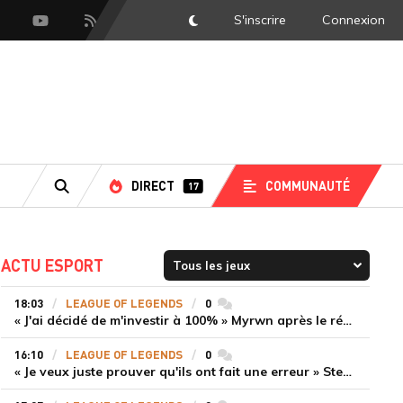
S'inscrire
Connexion
DarkMode
scord
Youtube
Flux RSS
DIRECT
COMMUNAUTÉ
17
RECHERCHE
ACTU ESPORT
18:03
LEAGUE OF LEGENDS
0
commentaires
« J'ai décidé de m'investir à 100% » Myrwn après le réveil de Movistar KOI face à Fnatic
16:10
LEAGUE OF LEGENDS
0
commentaires
« Je veux juste prouver qu'ils ont fait une erreur » Stend se confie sur son mercato chaotique et ses ambitions avec Shifters