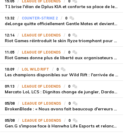
15:05
LEAGUE OF LEGENDS
0
commentaires
T1 brise l'élan de Dplus KIA et conforte sa place de leader en LCK 2026 Rounds 3-4
13:32
COUNTER-STRIKE 2
0
commentaires
deLonge quitte officiellement Gentle Mates et devient agent libre
12:14
LEAGUE OF LEGENDS
0
commentaires
Riot Games réintroduit le skin Ryze triomphant pour récompenser la scène amateur
11:05
LEAGUE OF LEGENDS
0
commentaires
Riot Games donne plus de liberté aux organisateurs de tournois locaux sur League of Legends
10:09
LOL WILD RIFT
0
commentaires
Les champions disponibles sur Wild Rift : l'arrivée de Cho'Gath
09:13
LEAGUE OF LEGENDS
0
commentaires
Mercato LoL LCS : Dignitas change de jungler, Dardoch fait son retour en LCS, eXyu annonce sa retraite
05/08
LEAGUE OF LEGENDS
0
commentaires
BrokenBlade : « Nous avons fait beaucoup d'erreurs bêtes, mais une victoire reste une victoire et c'est une chose dont on peut se réjouir »
05/08
LEAGUE OF LEGENDS
0
commentaires
Gen.G s'impose face à Hanwha Life Esports et relance sa dynamique en LCK