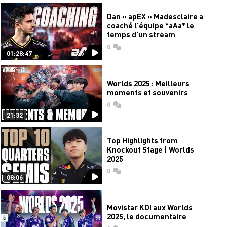
Dan « apEX » Madesclaire a
coaché l'équipe *aAa* le
temps d'un stream
0
commentaires
01:28:47
Worlds 2025 : Meilleurs
moments et souvenirs
0
commentaires
21:32
Top Highlights from
Knockout Stage | Worlds
2025
0
commentaires
08:06
Movistar KOI aux Worlds
2025, le documentaire