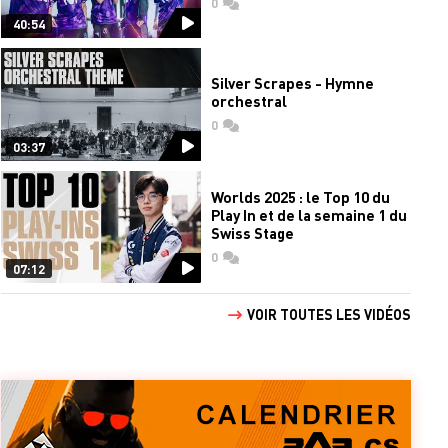
0
commentaires
40:54
Silver Scrapes - Hymne
orchestral
0
commentaires
03:37
Worlds 2025 : le Top 10 du
Play In et de la semaine 1 du
Swiss Stage
0
commentaires
07:12
VOIR TOUTES LES VIDÉOS