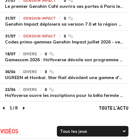
31/07
GENSHIN IMPACT
0
commentaires
Le premier Genshin Café ouvrira ses portes à Paris le 14 août
31/07
GENSHIN IMPACT
0
commentaires
Genshin Impact déploiera sa version 7.0 et la région de Snezhnaya le 12 août
31/07
GENSHIN IMPACT
0
commentaires
Codes primo-gemmes Genshin Impact juillet 2026 - version 7.0
18/07
DIVERS
0
commentaires
Gamescom 2026 : HoYoverse dévoile son programme et présente deux nouveaux jeux inédits
30/06
DIVERS
0
commentaires
UGREEN et Honkai: Star Rail dévoilent une gamme d'accessoires de recharge en édition limitée
22/06
DIVERS
0
commentaires
HoYoverse ouvre les inscriptions pour la bêta fermée de Honkai : Nexus Anima
1
/
8
TOUTE L'ACTU
page précédente
page suivante
VIDÉOS