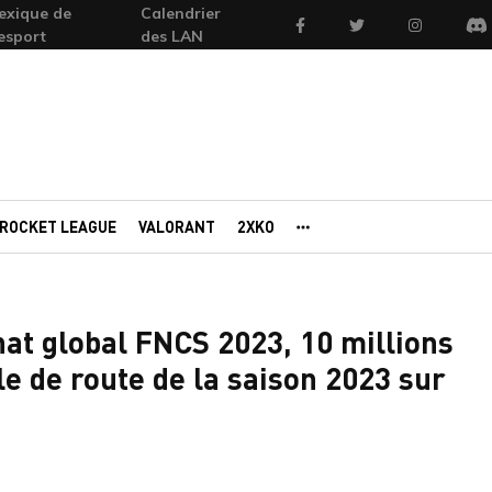
exique de
Calendrier
Facebook
Twitter
Instagram
'esport
des LAN
Di
ROCKET LEAGUE
VALORANT
2XKO
AUTRES PORTAILS
at global FNCS 2023, 10 millions
lle de route de la saison 2023 sur