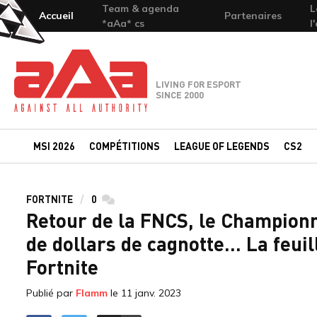
Team & agenda
L
Accueil
Partenaires
*aAa* cs
l
Team-aAa - against All authority
LIVING FOR ESPORT
SINCE 2000
MSI 2026
COMPÉTITIONS
LEAGUE OF LEGENDS
CS2
FORTNITE
0
commentaires
Retour de la FNCS, le Championn
de dollars de cagnotte... La feui
Fortnite
Publié par
Flamm
le
11 janv. 2023