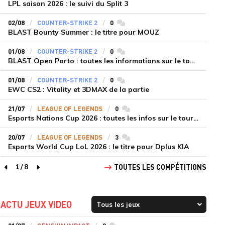
LPL saison 2026 : le suivi du Split 3
02/08
COUNTER-STRIKE 2
0
commentaires
BLAST Bounty Summer : le titre pour MOUZ
01/08
COUNTER-STRIKE 2
0
commentaires
BLAST Open Porto : toutes les informations sur le tournoi
01/08
COUNTER-STRIKE 2
0
commentaires
EWC CS2 : Vitality et 3DMAX de la partie
21/07
LEAGUE OF LEGENDS
0
commentaires
Esports Nations Cup 2026 : toutes les infos sur le tournoi
20/07
LEAGUE OF LEGENDS
3
commentaires
Esports World Cup LoL 2026 : le titre pour Dplus KIA
1
/
8
TOUTES LES COMPÉTITIONS
page précédente
page suivante
ACTU JEUX VIDEO