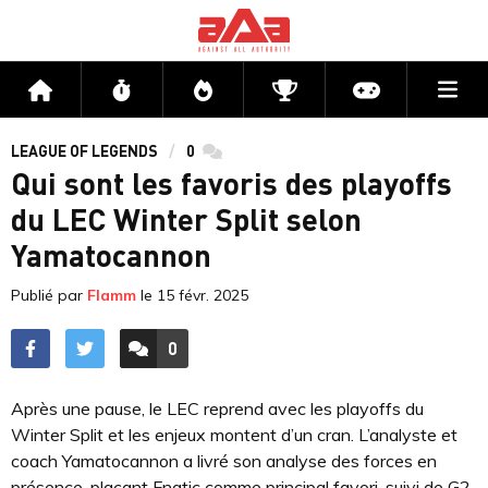
Me
Accueil
Flux
Directs
Compétitions
Actu jeux v
LEAGUE OF LEGENDS
0
commentaires
Qui sont les favoris des playoffs
du LEC Winter Split selon
Yamatocannon
Publié par
Flamm
le
15 févr. 2025
0
ACCÉDER AUX
COMMENTAIRES
Après une pause, le LEC reprend avec les playoffs du
Winter Split et les enjeux montent d’un cran. L’analyste et
coach Yamatocannon a livré son analyse des forces en
présence, plaçant Fnatic comme principal favori, suivi de G2