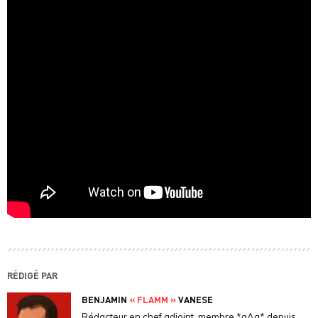
RÉDIGÉ PAR
BENJAMIN
« FLAMM »
VANESE
Rédacteur en chef adjoint, membre *aAa* depuis