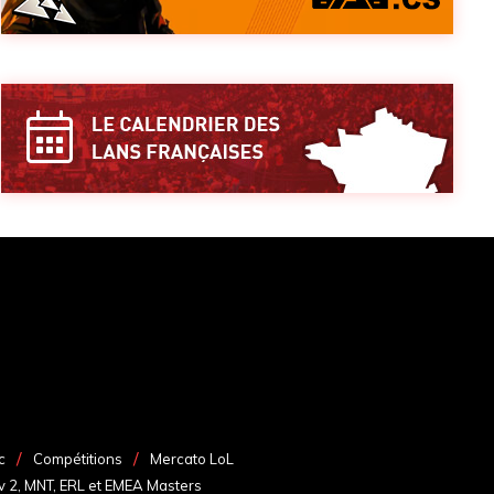
c
Compétitions
Mercato LoL
v 2, MNT, ERL et EMEA Masters