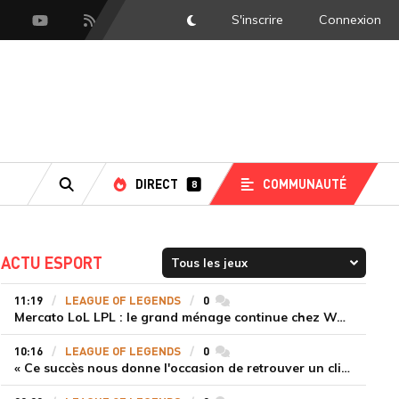
S'inscrire
Connexion
DarkMode
scord
Youtube
Flux RSS
DIRECT
COMMUNAUTÉ
8
RECHERCHE
ACTU ESPORT
11:19
LEAGUE OF LEGENDS
0
commentaires
Mercato LoL LPL : le grand ménage continue chez Weibo Gaming, Jiejie quitte le navire au profit de Xiaohao
10:16
LEAGUE OF LEGENDS
0
commentaires
« Ce succès nous donne l'occasion de retrouver un climat beaucoup plus positif » Ryu et Canyon soulagés après la victoire de Gen.G sur HLE