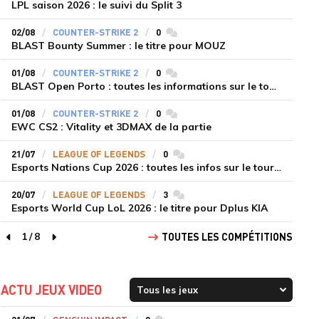
LPL saison 2026 : le suivi du Split 3
02/08
COUNTER-STRIKE 2
0
commentaires
BLAST Bounty Summer : le titre pour MOUZ
01/08
COUNTER-STRIKE 2
0
commentaires
BLAST Open Porto : toutes les informations sur le tournoi
01/08
COUNTER-STRIKE 2
0
commentaires
EWC CS2 : Vitality et 3DMAX de la partie
21/07
LEAGUE OF LEGENDS
0
commentaires
Esports Nations Cup 2026 : toutes les infos sur le tournoi
20/07
LEAGUE OF LEGENDS
3
commentaires
Esports World Cup LoL 2026 : le titre pour Dplus KIA
1
/
8
TOUTES LES COMPÉTITIONS
page précédente
page suivante
ACTU JEUX VIDEO