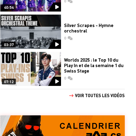
0
commentaires
40:54
Silver Scrapes - Hymne
orchestral
0
commentaires
03:37
Worlds 2025 : le Top 10 du
Play In et de la semaine 1 du
Swiss Stage
0
commentaires
07:12
VOIR TOUTES LES VIDÉOS