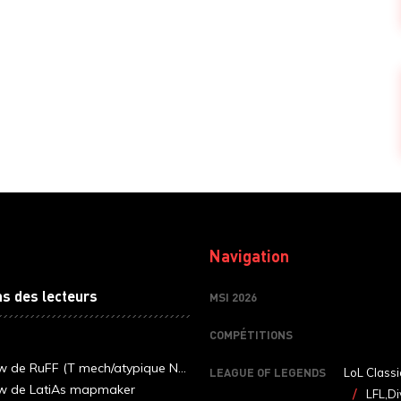
Navigation
ns des lecteurs
MSI 2026
COMPÉTITIONS
ew de RuFF (T mech/atypique N...
LEAGUE OF LEGENDS
LoL Classi
ew de LatiAs mapmaker
LFL,Di