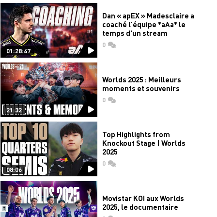
Dan « apEX » Madesclaire a
coaché l'équipe *aAa* le
temps d'un stream
0
commentaires
01:28:47
Worlds 2025 : Meilleurs
moments et souvenirs
0
commentaires
21:32
Top Highlights from
Knockout Stage | Worlds
2025
0
commentaires
08:06
Movistar KOI aux Worlds
2025, le documentaire