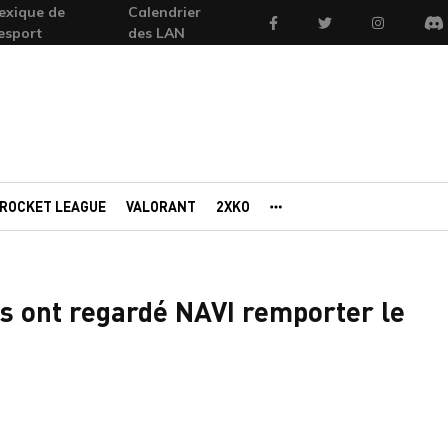
exique de
Calendrier
Facebook
Twitter
Instagram
'esport
des LAN
Di
ROCKET LEAGUE
VALORANT
2XKO
AUTRES PORTAILS
es ont regardé NAVI remporter le