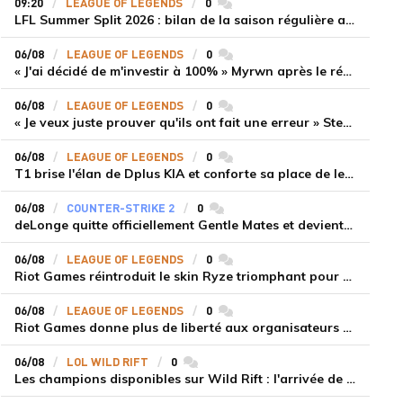
09:20
LEAGUE OF LEGENDS
0
commentaires
LFL Summer Split 2026 : bilan de la saison régulière avec Solary en tête
06/08
LEAGUE OF LEGENDS
0
commentaires
« J'ai décidé de m'investir à 100% » Myrwn après le réveil de Movistar KOI face à Fnatic
06/08
LEAGUE OF LEGENDS
0
commentaires
« Je veux juste prouver qu'ils ont fait une erreur » Stend se confie sur son mercato chaotique et ses ambitions avec Shifters
06/08
LEAGUE OF LEGENDS
0
commentaires
T1 brise l'élan de Dplus KIA et conforte sa place de leader en LCK 2026 Rounds 3-4
06/08
COUNTER-STRIKE 2
0
commentaires
deLonge quitte officiellement Gentle Mates et devient agent libre
06/08
LEAGUE OF LEGENDS
0
commentaires
Riot Games réintroduit le skin Ryze triomphant pour récompenser la scène amateur
06/08
LEAGUE OF LEGENDS
0
commentaires
Riot Games donne plus de liberté aux organisateurs de tournois locaux sur League of Legends
06/08
LOL WILD RIFT
0
commentaires
Les champions disponibles sur Wild Rift : l'arrivée de Cho'Gath