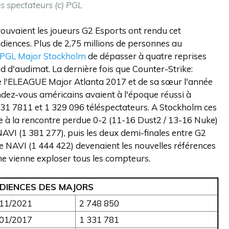
es spectateurs (c) PGL
trouvaient les joueurs G2 Esports ont rendu cet
iences. Plus de 2,75 millions de personnes au
PGL Major Stockholm
de dépasser à quatre reprises
d d'audimat. La dernière fois que Counter-Strike:
 de l'ELEAGUE Major Atlanta 2017 et de sa sœur l'année
dez-vous américains avaient à l'époque réussi à
 331 7811 et 1 329 096 téléspectateurs. A Stockholm ces
ce à la rencontre perdue 0-2 (11-16 Dust2 / 13-16 Nuke)
NAVI (1 381 277), puis les deux demi-finales entre G2
e NAVI (1 444 422) devenaient les nouvelles références
ne vienne exploser tous les compteurs.
DIENCES DES MAJORS
/11/2021
2 748 850
/01/2017
1 331 781