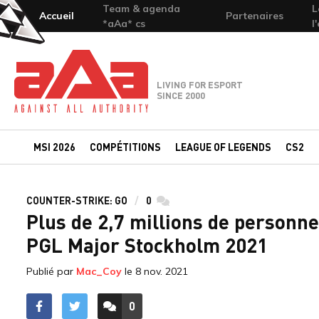
Team & agenda
L
Accueil
Partenaires
*aAa* cs
l
Team-aAa - against All authority
LIVING FOR ESPORT
SINCE 2000
MSI 2026
COMPÉTITIONS
LEAGUE OF LEGENDS
CS2
COUNTER-STRIKE: GO
0
commentaires
Plus de 2,7 millions de personn
PGL Major Stockholm 2021
Publié par
Mac_Coy
le
8 nov. 2021
0
ACCÉDER AUX
COMMENTAIRES