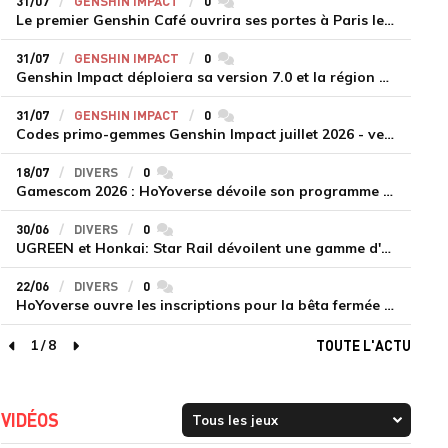
31/07
GENSHIN IMPACT
0
commentaires
Le premier Genshin Café ouvrira ses portes à Paris le 14 août
31/07
GENSHIN IMPACT
0
commentaires
Genshin Impact déploiera sa version 7.0 et la région de Snezhnaya le 12 août
31/07
GENSHIN IMPACT
0
commentaires
Codes primo-gemmes Genshin Impact juillet 2026 - version 7.0
18/07
DIVERS
0
commentaires
Gamescom 2026 : HoYoverse dévoile son programme et présente deux nouveaux jeux inédits
30/06
DIVERS
0
commentaires
UGREEN et Honkai: Star Rail dévoilent une gamme d'accessoires de recharge en édition limitée
22/06
DIVERS
0
commentaires
HoYoverse ouvre les inscriptions pour la bêta fermée de Honkai : Nexus Anima
1
/
8
TOUTE L'ACTU
page précédente
page suivante
VIDÉOS