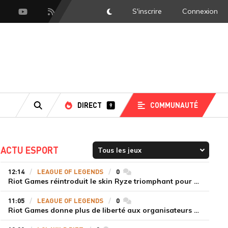
S'inscrire
Connexion
DarkMode
scord
Youtube
Flux RSS
DIRECT
COMMUNAUTÉ
9
RECHERCHE
ACTU ESPORT
12:14
LEAGUE OF LEGENDS
0
commentaires
Riot Games réintroduit le skin Ryze triomphant pour récompenser la scène amateur
11:05
LEAGUE OF LEGENDS
0
commentaires
Riot Games donne plus de liberté aux organisateurs de tournois locaux sur League of Legends