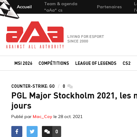
Team & agenda
L
Accueil
Partenaires
*aAa* cs
l
Team-aAa - against All authority
LIVING FOR ESPORT
SINCE 2000
MSI 2026
COMPÉTITIONS
LEAGUE OF LEGENDS
CS2
COUNTER-STRIKE: GO
0
commentaires
PGL Major Stockholm 2021, les 
jours
Publié par
Mac_Coy
le
28 oct. 2021
0
ACCÉDER AUX
COMMENTAIRES