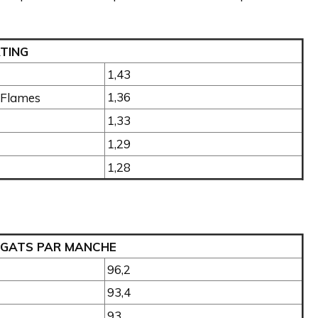
TING
1,43
1,36
Flames
1,33
1,29
1,28
EGATS PAR MANCHE
96,2
93,4
93