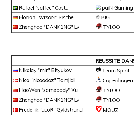
Rafael "saffee" Costa
paiN Gaming
Florian "syrsoN" Rische
BIG
Zhenghao "DANK1NG" Lv
TYLOO
REUSSITE DANS
Nikolay "mir" Bityukov
Team Spirit
Nico "nicoodoz" Tamjidi
Copenhagen 
HaoWen "somebody" Xu
TYLOO
Zhenghao "DANK1NG" Lv
TYLOO
Frederik "acoR" Gyldstrand
MOUZ