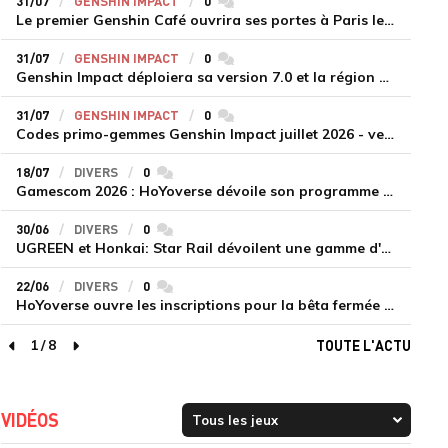
31/07
GENSHIN IMPACT
0
commentaires
Le premier Genshin Café ouvrira ses portes à Paris le 14 août
31/07
GENSHIN IMPACT
0
commentaires
Genshin Impact déploiera sa version 7.0 et la région de Snezhnaya le 12 août
31/07
GENSHIN IMPACT
0
commentaires
Codes primo-gemmes Genshin Impact juillet 2026 - version 7.0
18/07
DIVERS
0
commentaires
Gamescom 2026 : HoYoverse dévoile son programme et présente deux nouveaux jeux inédits
30/06
DIVERS
0
commentaires
UGREEN et Honkai: Star Rail dévoilent une gamme d'accessoires de recharge en édition limitée
22/06
DIVERS
0
commentaires
HoYoverse ouvre les inscriptions pour la bêta fermée de Honkai : Nexus Anima
1
/
8
TOUTE L'ACTU
page précédente
page suivante
VIDÉOS