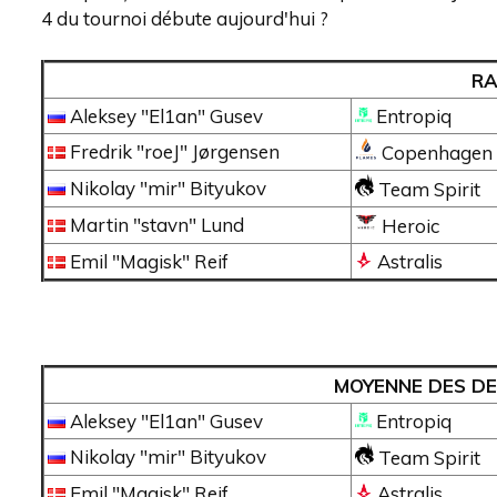
4 du tournoi débute aujourd'hui ?
RA
Aleksey "El1an" Gusev
Entropiq
Fredrik "roeJ" Jørgensen
Copenhagen 
Nikolay "mir" Bityukov
Team Spirit
Martin "stavn" Lund
Heroic
Emil "Magisk" Reif
Astralis
MOYENNE DES D
Aleksey "El1an" Gusev
Entropiq
Nikolay "mir" Bityukov
Team Spirit
Emil "Magisk" Reif
Astralis