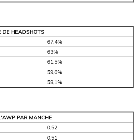
 DE HEADSHOTS
67,4%
63%
61,5%
59,6%
58,1%
 L'AWP PAR MANCHE
0,52
0,51