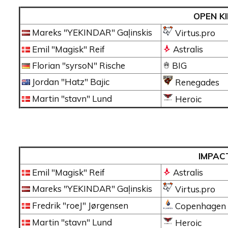
OPEN KI
Mareks "YEKINDAR" Gaļinskis
Virtus.pro
Emil "Magisk" Reif
Astralis
Florian "syrsoN" Rische
BIG
Jordan "Hatz" Bajic
Renegades
Martin "stavn" Lund
Heroic
IMPAC
Emil "Magisk" Reif
Astralis
Mareks "YEKINDAR" Gaļinskis
Virtus.pro
Fredrik "roeJ" Jørgensen
Copenhagen 
Martin "stavn" Lund
Heroic