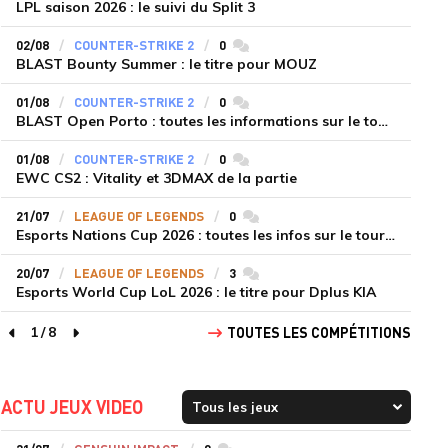
LPL saison 2026 : le suivi du Split 3
02/08
COUNTER-STRIKE 2
0
commentaires
BLAST Bounty Summer : le titre pour MOUZ
01/08
COUNTER-STRIKE 2
0
commentaires
BLAST Open Porto : toutes les informations sur le tournoi
01/08
COUNTER-STRIKE 2
0
commentaires
EWC CS2 : Vitality et 3DMAX de la partie
21/07
LEAGUE OF LEGENDS
0
commentaires
Esports Nations Cup 2026 : toutes les infos sur le tournoi
20/07
LEAGUE OF LEGENDS
3
commentaires
Esports World Cup LoL 2026 : le titre pour Dplus KIA
1
/
8
TOUTES LES COMPÉTITIONS
page précédente
page suivante
ACTU JEUX VIDEO