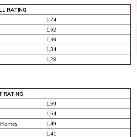
LL RATING
1,74
1,52
1,39
1,34
1,28
T RATING
1,59
1,54
1,49
Flames
1,41