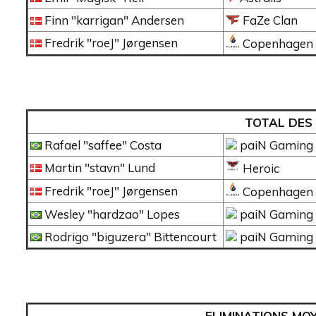
Finn "karrigan" Andersen
FaZe Clan
Fredrik "roeJ" Jørgensen
Copenhagen 
TOTAL DES 
Rafael "saffee" Costa
paiN Gaming
Martin "stavn" Lund
Heroic
Fredrik "roeJ" Jørgensen
Copenhagen 
Wesley "hardzao" Lopes
paiN Gaming
Rodrigo "biguzera" Bittencourt
paiN Gaming
ELIMINATIONS MO