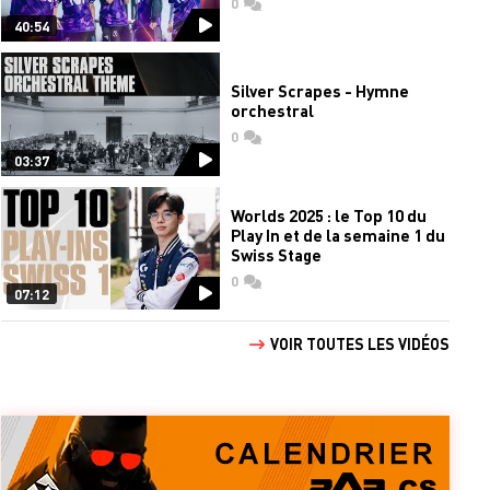
0
commentaires
40:54
Silver Scrapes - Hymne
orchestral
0
commentaires
03:37
Worlds 2025 : le Top 10 du
Play In et de la semaine 1 du
Swiss Stage
0
commentaires
07:12
VOIR TOUTES LES VIDÉOS