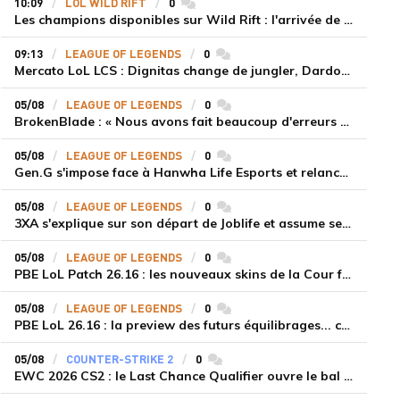
10:09
LOL WILD RIFT
0
commentaires
Les champions disponibles sur Wild Rift : l'arrivée de Cho'Gath
09:13
LEAGUE OF LEGENDS
0
commentaires
Mercato LoL LCS : Dignitas change de jungler, Dardoch fait son retour en LCS, eXyu annonce sa retraite
05/08
LEAGUE OF LEGENDS
0
commentaires
BrokenBlade : « Nous avons fait beaucoup d'erreurs bêtes, mais une victoire reste une victoire et c'est une chose dont on peut se réjouir »
05/08
LEAGUE OF LEGENDS
0
commentaires
Gen.G s'impose face à Hanwha Life Esports et relance sa dynamique en LCK
05/08
LEAGUE OF LEGENDS
0
commentaires
3XA s'explique sur son départ de Joblife et assume ses torts
05/08
LEAGUE OF LEGENDS
0
commentaires
PBE LoL Patch 26.16 : les nouveaux skins de la Cour féérique
05/08
LEAGUE OF LEGENDS
0
commentaires
PBE LoL 26.16 : la preview des futurs équilibrages... coup d'arrêt pour les supports roamers
05/08
COUNTER-STRIKE 2
0
commentaires
EWC 2026 CS2 : le Last Chance Qualifier ouvre le bal à Paris du 7 au 9 août