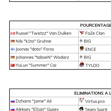
POURCENTAGE
Russel "Twistzz" Van Dulken
FaZe Clan
Nils "k1to" Gruhne
BIG
Joonas "doto" Forss
ENCE
Johannes "tabseN" Wodarz
BIG
YuLun "Summer" Cai
TYLOO
ELIMINATIONS A
Dzhami "Jame" Ali
Virtus.pro
Aleksey "El1an" Gusev
Team Spirit