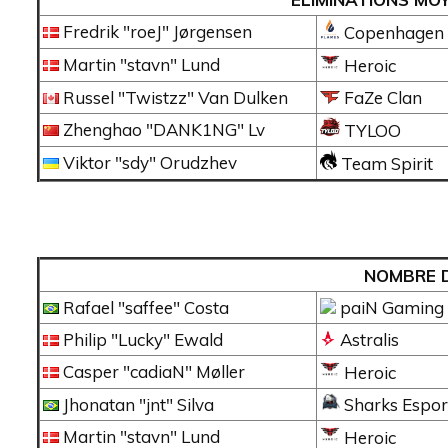
Fredrik "roeJ" Jørgensen
Copenhagen 
Martin "stavn" Lund
Heroic
Russel "Twistzz" Van Dulken
FaZe Clan
Zhenghao "DANK1NG" Lv
TYLOO
Viktor "sdy" Orudzhev
Team Spirit
NOMBRE 
Rafael "saffee" Costa
paiN Gaming
Philip "Lucky" Ewald
Astralis
Casper "cadiaN" Møller
Heroic
Jhonatan "jnt" Silva
Sharks Espor
Martin "stavn" Lund
Heroic