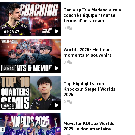
Dan « apEX » Madesclaire a
coaché l'équipe *aAa* le
temps d'un stream
0
commentaires
01:28:47
Worlds 2025 : Meilleurs
moments et souvenirs
0
commentaires
21:32
Top Highlights from
Knockout Stage | Worlds
2025
0
commentaires
08:06
Movistar KOI aux Worlds
2025, le documentaire