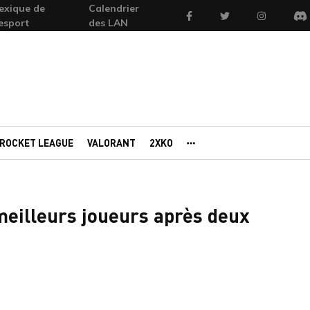
exique de
Calendrier
Facebook
Twitter
Instagram
'esport
des LAN
Di
ROCKET LEAGUE
VALORANT
2XKO
AUTRES PORTAILS
meilleurs joueurs après deux