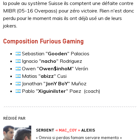
la poule au système Suisse ils comptent une défaite contre
MIBR (05-16 Overpass) pour zéro victoire. Rien n'est donc
perdu pour le moment mais ils ont déjà usé un de leurs
jokers.
Composition Furious Gaming
Sebastian "
Gooden
" Palacios
Ignacio "
nacho
" Rodriguez
Owen "
Owen$inhoM
" Verón
Matias "
abizz
" Cusi
Jonathan "
JonY BoY
" Muñoz
Pablo "
Xiguinilster
" Paez (coach)
RÉDIGÉ PAR
SERGENT
« MAC_COY »
ALEXIS
« Omnia si perdas famam servare memento »