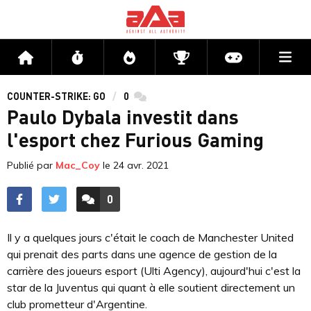
Me
Accueil
Flux
Directs
Compétitions
Actu jeux v
COUNTER-STRIKE: GO
0
commentaires
Paulo Dybala investit dans
l'esport chez Furious Gaming
Publié par
Mac_Coy
le
24 avr. 2021
0
ACCÉDER AUX
COMMENTAIRES
Il y a quelques jours c'était le coach de Manchester United
qui prenait des parts dans une agence de gestion de la
carrière des joueurs esport (Ulti Agency), aujourd'hui c'est la
star de la Juventus qui quant à elle soutient directement un
club prometteur d'Argentine.