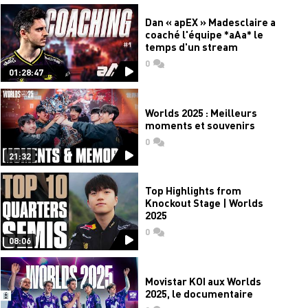
Dan « apEX » Madesclaire a
coaché l'équipe *aAa* le
temps d'un stream
0
commentaires
01:28:47
Worlds 2025 : Meilleurs
moments et souvenirs
0
commentaires
21:32
Top Highlights from
Knockout Stage | Worlds
2025
0
commentaires
08:06
Movistar KOI aux Worlds
2025, le documentaire