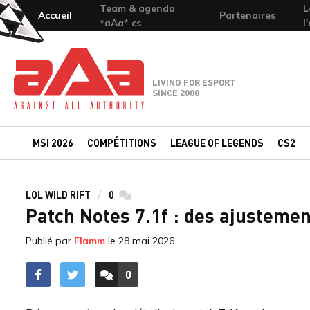
Team & agenda
L
Accueil
Partenaires
*aAa* cs
l
Team-aAa - against All authority
LIVING FOR ESPORT
SINCE 2000
MSI 2026
COMPÉTITIONS
LEAGUE OF LEGENDS
CS2
LOL WILD RIFT
0
commentaires
Patch Notes 7.1f : des ajusteme
Publié par
Flamm
le
28 mai 2026
0
ACCÉDER AUX
COMMENTAIRES