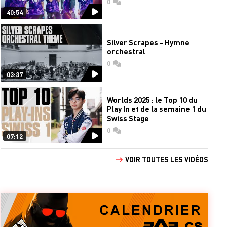
0
commentaires
40:54
Silver Scrapes - Hymne
orchestral
0
commentaires
03:37
Worlds 2025 : le Top 10 du
Play In et de la semaine 1 du
Swiss Stage
0
commentaires
07:12
VOIR TOUTES LES VIDÉOS