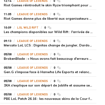
12:14
LEAGUE OF LEGENDS
0
commentaires
Riot Games réintroduit le skin Ryze triomphant pour récompenser la scène amateur
11:05
LEAGUE OF LEGENDS
0
commentaires
Riot Games donne plus de liberté aux organisateurs de tournois locaux sur League of Legends
10:09
LOL WILD RIFT
0
commentaires
Les champions disponibles sur Wild Rift : l'arrivée de Cho'Gath
09:13
LEAGUE OF LEGENDS
0
commentaires
Mercato LoL LCS : Dignitas change de jungler, Dardoch fait son retour en LCS, eXyu annonce sa retraite
05/08
LEAGUE OF LEGENDS
0
commentaires
BrokenBlade : « Nous avons fait beaucoup d'erreurs bêtes, mais une victoire reste une victoire et c'est une chose dont on peut se réjouir »
05/08
LEAGUE OF LEGENDS
0
commentaires
Gen.G s'impose face à Hanwha Life Esports et relance sa dynamique en LCK
05/08
LEAGUE OF LEGENDS
0
commentaires
3XA s'explique sur son départ de Joblife et assume ses torts
05/08
LEAGUE OF LEGENDS
0
commentaires
PBE LoL Patch 26.16 : les nouveaux skins de la Cour féérique