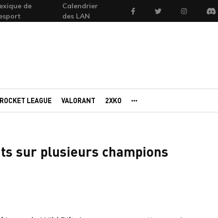
exique de
Calendrier
Facebook
Twitter
Instagram
'esport
des LAN
Di
ROCKET LEAGUE
VALORANT
2XKO
AUTRES PORTAILS
nts sur plusieurs champions