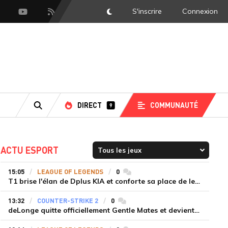
S'inscrire
Connexion
DarkMode
scord
Youtube
Flux RSS
DIRECT
COMMUNAUTÉ
9
RECHERCHE
ACTU ESPORT
15:05
LEAGUE OF LEGENDS
0
commentaires
T1 brise l'élan de Dplus KIA et conforte sa place de leader en LCK 2026 Rounds 3-4
13:32
COUNTER-STRIKE 2
0
commentaires
deLonge quitte officiellement Gentle Mates et devient agent libre