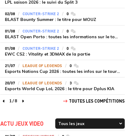
LPL saison 2026 : le suivi du Split 3
02/08
COUNTER-STRIKE 2
0
commentaires
BLAST Bounty Summer : le titre pour MOUZ
01/08
COUNTER-STRIKE 2
0
commentaires
BLAST Open Porto : toutes les informations sur le tournoi
01/08
COUNTER-STRIKE 2
0
commentaires
EWC CS2 : Vitality et 3DMAX de la partie
21/07
LEAGUE OF LEGENDS
0
commentaires
Esports Nations Cup 2026 : toutes les infos sur le tournoi
20/07
LEAGUE OF LEGENDS
3
commentaires
Esports World Cup LoL 2026 : le titre pour Dplus KIA
1
/
8
TOUTES LES COMPÉTITIONS
page précédente
page suivante
ACTU JEUX VIDEO