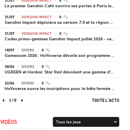
31/07
GENSHIN IMPACT
0
commentaires
Le premier Genshin Café ouvrira ses portes à Paris le 14 août
31/07
GENSHIN IMPACT
0
commentaires
Genshin Impact déploiera sa version 7.0 et la région de Snezhnaya le 12 août
31/07
GENSHIN IMPACT
0
commentaires
Codes primo-gemmes Genshin Impact juillet 2026 - version 7.0
18/07
DIVERS
0
commentaires
Gamescom 2026 : HoYoverse dévoile son programme et présente deux nouveaux jeux inédits
30/06
DIVERS
0
commentaires
UGREEN et Honkai: Star Rail dévoilent une gamme d'accessoires de recharge en édition limitée
22/06
DIVERS
0
commentaires
HoYoverse ouvre les inscriptions pour la bêta fermée de Honkai : Nexus Anima
1
/
8
TOUTE L'ACTU
page précédente
page suivante
VIDÉOS