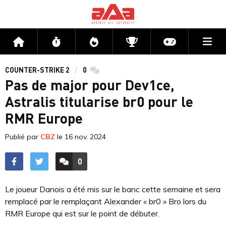
Me
Accueil
Flux
Directs
Compétitions
Actu jeux v
COUNTER-STRIKE 2
0
commentaires
Pas de major pour Dev1ce,
Astralis titularise br0 pour le
RMR Europe
Publié par
CBZ
le
16 nov. 2024
0
ACCÉDER AUX
COMMENTAIRES
Le joueur Danois a été mis sur le banc cette semaine et sera
remplacé par le remplaçant Alexander « br0 » Bro lors du
RMR Europe qui est sur le point de débuter.