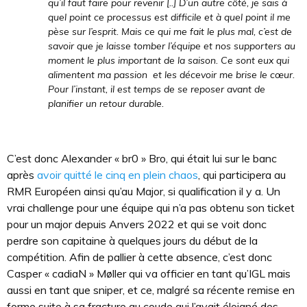
qu’il faut faire pour revenir [..] D’un autre côté, je sais à
quel point ce processus est difficile et à quel point il me
pèse sur l’esprit. Mais ce qui me fait le plus mal, c’est de
savoir que je laisse tomber l’équipe et nos supporters au
moment le plus important de la saison. Ce sont eux qui
alimentent ma passion et les décevoir me brise le cœur.
Pour l’instant, il est temps de se reposer avant de
planifier un retour durable.
C’est donc Alexander « br0 » Bro, qui était lui sur le banc
après
avoir quitté le cinq en plein chaos
, qui participera au
RMR Européen ainsi qu’au Major, si qualification il y a. Un
vrai challenge pour une équipe qui n’a pas obtenu son ticket
pour un major depuis Anvers 2022 et qui se voit donc
perdre son capitaine à quelques jours du début de la
compétition. Afin de pallier à cette absence, c’est donc
Casper « cadiaN » Møller qui va officier en tant qu’IGL mais
aussi en tant que sniper, et ce, malgré sa récente remise en
forme suite à sa fracture au coude qui l’avait éloigné des