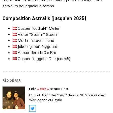
serveurs pour quelque temps.
Composition Astralis (jusqu’en 2025)
Casper "⁠cadiaN⁠" Møller
Victor "⁠Staehr⁠" Staehr
Martin "⁠stavn⁠" Lund
Jakob "⁠jabbi⁠" Nygaard
Alexander « br0 » Bro
Casper "⁠ruggah⁠" Due
(coach)
RÉDIGÉ PAR
LOÏC
« CBZ »
DEGUILHEM
CS > all. Reporter *aAa* depuis 2015 passé chez
WarLegend et Ozyria.
Twitter