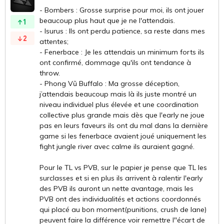
- Bombers : Grosse surprise pour moi, ils ont jouer
beaucoup plus haut que je ne l'attendais.
1
- Isurus : Ils ont perdu patience, sa reste dans mes
2
attentes;
- Fenerbace : Je les attendais un minimum forts ils
ont confirmé, dommage qu'ils ont tendance à
throw.
- Phong Vũ Buffalo : Ma grosse déception,
j’attendais beaucoup mais là ils juste montré un
niveau individuel plus élevée et une coordination
collective plus grande mais dès que l'early ne joue
pas en leurs faveurs ils ont du mal dans la dernière
game si les fenerbace avaient joué uniquement les
fight jungle river avec calme ils auraient gagné.
Pour le TL vs PVB, sur le papier je pense que TL les
surclasses et si en plus ils arrivent à ralentir l'early
des PVB ils auront un nette avantage, mais les
PVB ont des individualités et actions coordonnés
qui placé au bon moment(punitions, crush de lane)
peuvent faire la différence voir remettre l"écart de