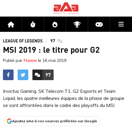
Me
Accueil
Flux
Directs
Compétitions
Actu jeux v
LEAGUE OF LEGENDS
97
commentaires
MSI 2019 : le titre pour G2
Publié par
Flamm
le
16 mai 2019
97
ACCÉDER AUX
COMMENTAIRES
Invictus Gaming, SK Telecom T1, G2 Esports et Team
Liquid, les quatre meilleures équipes de la phase de groupe
se sont affrontées dans le cadre des playoffs du MSI.
Ajoutez aAa à vos sources préférées sur Google