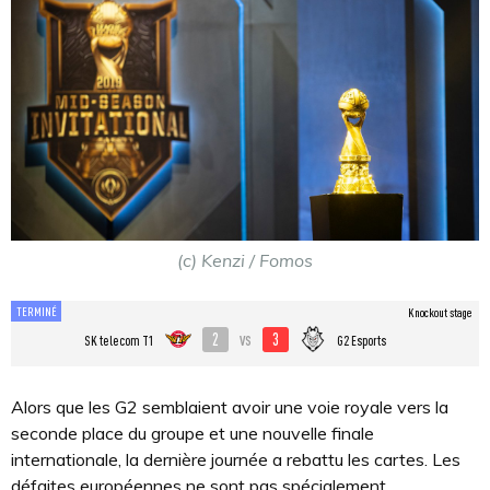
(c) Kenzi / Fomos
TERMINÉ
Knockout stage
2
3
vs
SK telecom T1
G2 Esports
Alors que les G2 semblaient avoir une voie royale vers la
seconde place du groupe et une nouvelle finale
internationale, la dernière journée a rebattu les cartes. Les
défaites européennes ne sont pas spécialement