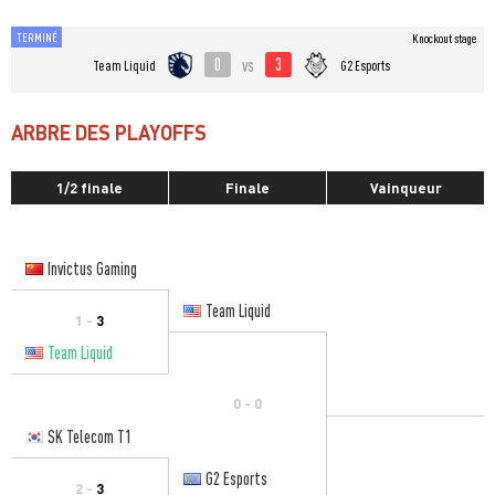
TERMINÉ
Knockout stage
0
3
vs
Team Liquid
G2 Esports
ARBRE DES PLAYOFFS
1/2 finale
Finale
Vainqueur
Invictus Gaming
Team Liquid
1 -
3
Team Liquid
0 - 0
SK Telecom T1
G2 Esports
2 -
3