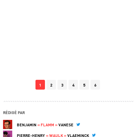
1
2
3
4
5
6
RÉDIGÉ PAR
BENJAMIN
« FLAMM »
VANESE
Twitter
PIERRE-HENRY
« WAULK »
VLAEMINCK
Twitter