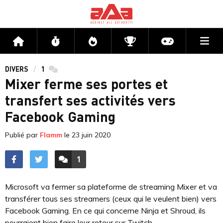
Me
Accueil
Flux
Directs
Compétitions
Actu jeux v
DIVERS
1
commentaires
Mixer ferme ses portes et
transfert ses activités vers
Facebook Gaming
Publié par
Flamm
le
23 juin 2020
1
ACCÉDER AUX
COMMENTAIRES
Microsoft va fermer sa plateforme de streaming Mixer et va
transférer tous ses streamers (ceux qui le veulent bien) vers
Facebook Gaming. En ce qui concerne Ninja et Shroud, ils
pourraient bien faire leur retour sur Twitch.