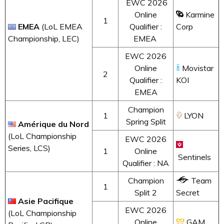
EWC 2026
Online
Karmine
1
EMEA
(LoL EMEA
Qualifier :
Corp
Championship, LEC)
EMEA
EWC 2026
Online
Movistar
2
Qualifier :
KOI
EMEA
Champion
1
LYON
Spring Split
Amérique du Nord
(LoL Championship
EWC 2026
Series, LCS)
1
Online
Sentinels
Qualifier : NA
Champion
Team
1
Split 2
Secret
Asie Pacifique
EWC 2026
(LoL Championship
Online
GAM