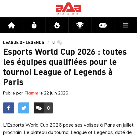
Me
Accueil
Flux
Directs
Compétitions
Actu jeux v
LEAGUE OF LEGENDS
0
commentaires
Esports World Cup 2026 : toutes
les équipes qualifiées pour le
tournoi League of Legends à
Paris
Publié par
Flamm
le
22 juin 2026
0
ACCÉDER AUX
COMMENTAIRES
L'Esports World Cup 2026 pose ses valises à Paris en juillet
prochain. Le plateau du tournoi League of Legends, doté de