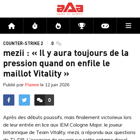
Me
Accueil
Flux
Directs
Compétitions
Actu jeux v
COUNTER-STRIKE 2
0
commentaires
mezii : « Il y aura toujours de la
pression quand on enfile le
maillot Vitality »
Publié par
Flamm
le
12 juin 2026
0
ACCÉDER AUX
COMMENTAIRES
Après des débuts poussifs, mais finalement victorieux lors
de leur entrée en lice aux IEM Cologne Major, le joueur
britannique de Team Vitality, mezii, a répondu aux questions
de TL;DR. L'occasion de revenir sur cette entame diesel,