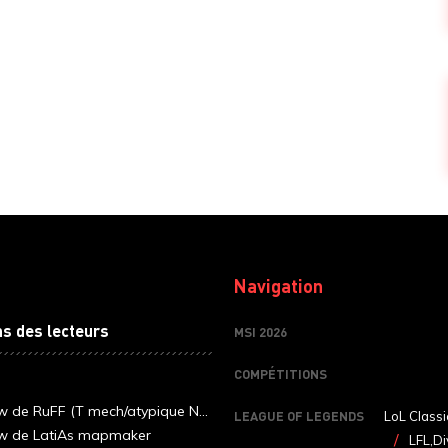
Navigation
ns des lecteurs
MSI 2026
COMPÉTITIONS
ew de RuFF (T mech/atypique N...
LEAGUE OF LEGENDS
LoL Classi
ew de LatiAs mapmaker
LFL,Di