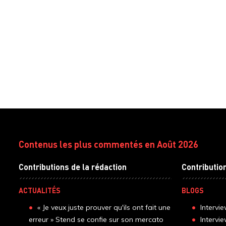
Contenus les plus commentés en Août 2026
Contributions de la rédaction
Contributio
ACTUALITÉS
BLOGS
« Je veux juste prouver qu'ils ont fait une
Intervi
erreur » Stend se confie sur son mercato
Intervi