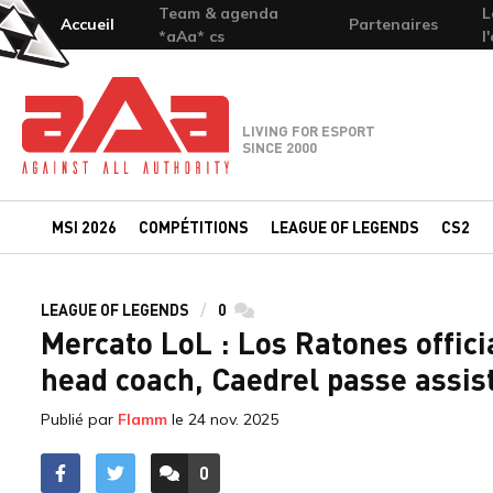
Team & agenda
L
Accueil
Partenaires
*aAa* cs
l
Team-aAa - against All authority
LIVING FOR ESPORT
SINCE 2000
MSI 2026
COMPÉTITIONS
LEAGUE OF LEGENDS
CS2
LEAGUE OF LEGENDS
0
commentaires
Mercato LoL : Los Ratones offic
head coach, Caedrel passe assis
Publié par
Flamm
le
24 nov. 2025
0
ACCÉDER AUX
COMMENTAIRES