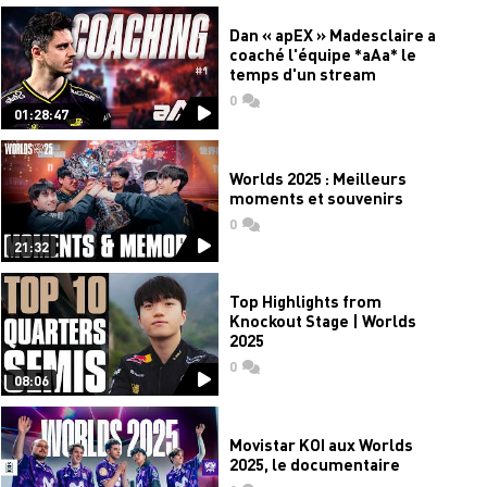
Dan « apEX » Madesclaire a
coaché l'équipe *aAa* le
temps d'un stream
0
commentaires
01:28:47
Worlds 2025 : Meilleurs
moments et souvenirs
0
commentaires
21:32
Top Highlights from
Knockout Stage | Worlds
2025
0
commentaires
08:06
Movistar KOI aux Worlds
2025, le documentaire