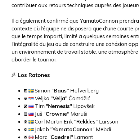
contribuer aux retours techniques auprès des joueur
Il a également confirmé que YamatoCannon prendrait 
contexte où l’équipe ne disposera que d’une courte p
que le temps imparti, limité à quelques semaines ent
l’intégralité du jeu ou de construire une cohésion app
un environnement de travail stable, une atmosphère 
aborder le tournoi.
Los Ratones
Simon "
Baus
" Hofverberg
Veljko "
Velja
" Čamdžić
Tim "
Nemesis
" Lipovšek
Juš "
Crownie
" Maruši
Carl Martin Erik "
Rekkles
" Larsson
Jakob "
YamatoCannon
" Mebdi
Marc "
Caedrel
" Lamont