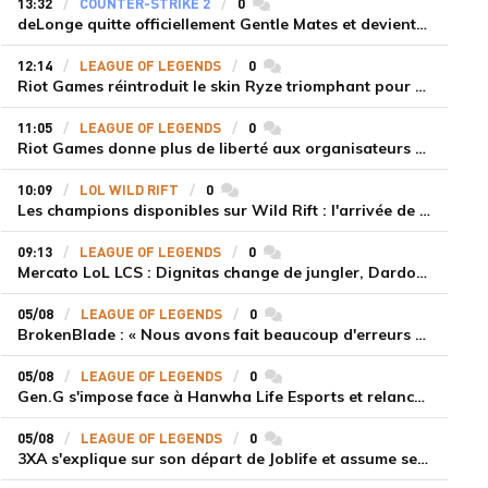
13:32
COUNTER-STRIKE 2
0
commentaires
deLonge quitte officiellement Gentle Mates et devient agent libre
12:14
LEAGUE OF LEGENDS
0
commentaires
Riot Games réintroduit le skin Ryze triomphant pour récompenser la scène amateur
11:05
LEAGUE OF LEGENDS
0
commentaires
Riot Games donne plus de liberté aux organisateurs de tournois locaux sur League of Legends
10:09
LOL WILD RIFT
0
commentaires
Les champions disponibles sur Wild Rift : l'arrivée de Cho'Gath
09:13
LEAGUE OF LEGENDS
0
commentaires
Mercato LoL LCS : Dignitas change de jungler, Dardoch fait son retour en LCS, eXyu annonce sa retraite
05/08
LEAGUE OF LEGENDS
0
commentaires
BrokenBlade : « Nous avons fait beaucoup d'erreurs bêtes, mais une victoire reste une victoire et c'est une chose dont on peut se réjouir »
05/08
LEAGUE OF LEGENDS
0
commentaires
Gen.G s'impose face à Hanwha Life Esports et relance sa dynamique en LCK
05/08
LEAGUE OF LEGENDS
0
commentaires
3XA s'explique sur son départ de Joblife et assume ses torts