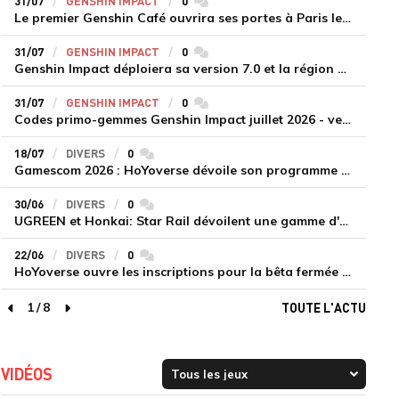
31/07
GENSHIN IMPACT
0
commentaires
Le premier Genshin Café ouvrira ses portes à Paris le 14 août
31/07
GENSHIN IMPACT
0
commentaires
Genshin Impact déploiera sa version 7.0 et la région de Snezhnaya le 12 août
31/07
GENSHIN IMPACT
0
commentaires
Codes primo-gemmes Genshin Impact juillet 2026 - version 7.0
18/07
DIVERS
0
commentaires
Gamescom 2026 : HoYoverse dévoile son programme et présente deux nouveaux jeux inédits
30/06
DIVERS
0
commentaires
UGREEN et Honkai: Star Rail dévoilent une gamme d'accessoires de recharge en édition limitée
22/06
DIVERS
0
commentaires
HoYoverse ouvre les inscriptions pour la bêta fermée de Honkai : Nexus Anima
1
/
8
TOUTE L'ACTU
page précédente
page suivante
VIDÉOS