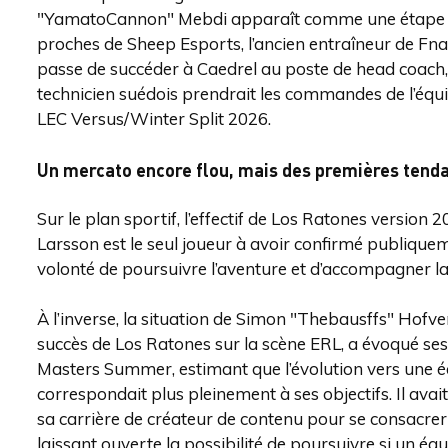
"YamatoCannon" Mebdi apparaît comme une étape clé 
proches de Sheep Esports, l’ancien entraîneur de Fnat
passe de succéder à Caedrel au poste de head coach
technicien suédois prendrait les commandes de l’équi
LEC Versus/Winter Split 2026.
Un mercato encore flou, mais des premières tend
Sur le plan sportif, l’effectif de Los Ratones version
Larsson est le seul joueur à avoir confirmé publiqu
volonté de poursuivre l’aventure et d’accompagner la 
À l’inverse, la situation de Simon "Thebausffs" Hofve
succès de Los Ratones sur la scène ERL, a évoqué ses
Masters Summer, estimant que l’évolution vers une éq
correspondait plus pleinement à ses objectifs. Il avai
sa carrière de créateur de contenu pour se consacrer
laissant ouverte la possibilité de poursuivre si un équ