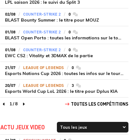
LPL saison 2026 : le suivi du Split 3
02/08
COUNTER-STRIKE 2
0
commentaires
BLAST Bounty Summer : le titre pour MOUZ
01/08
COUNTER-STRIKE 2
0
commentaires
BLAST Open Porto : toutes les informations sur le tournoi
01/08
COUNTER-STRIKE 2
0
commentaires
EWC CS2 : Vitality et 3DMAX de la partie
21/07
LEAGUE OF LEGENDS
0
commentaires
Esports Nations Cup 2026 : toutes les infos sur le tournoi
20/07
LEAGUE OF LEGENDS
3
commentaires
Esports World Cup LoL 2026 : le titre pour Dplus KIA
1
/
8
TOUTES LES COMPÉTITIONS
page précédente
page suivante
ACTU JEUX VIDEO