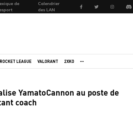
exique de
Calendrier
Facebook
Twitter
Instagram
'esport
des LAN
Di
ROCKET LEAGUE
VALORANT
2XKO
AUTRES PORTAILS
ialise YamatoCannon au poste de
tant coach