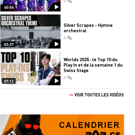
0
commentaires
40:54
Silver Scrapes - Hymne
orchestral
0
commentaires
03:37
Worlds 2025 : le Top 10 du
Play In et de la semaine 1 du
Swiss Stage
0
commentaires
07:12
VOIR TOUTES LES VIDÉOS