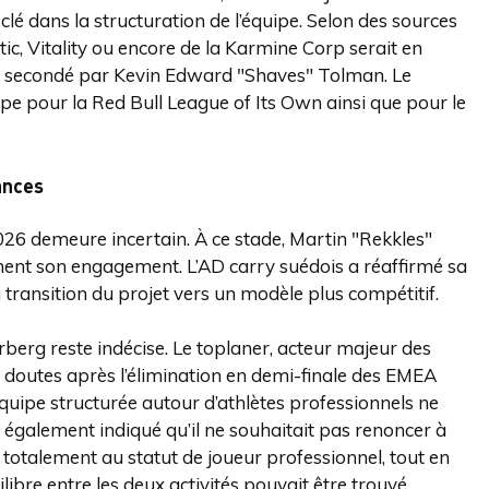
dans la structuration de l’équipe. Selon des sources
ic, Vitality ou encore de la Karmine Corp serait en
, secondé par Kevin Edward "Shaves" Tolman. Le
pe pour la Red Bull League of Its Own ainsi que pour le
ances
 2026 demeure incertain. À ce stade, Martin "Rekkles"
ement son engagement. L’AD carry suédois a réaffirmé sa
transition du projet vers un modèle plus compétitif.
rberg reste indécise. Le toplaner, acteur majeur des
 doutes après l’élimination en demi-finale des EMEA
uipe structurée autour d’athlètes professionnels ne
t également indiqué qu’il ne souhaitait pas renoncer à
 totalement au statut de joueur professionnel, tout en
ilibre entre les deux activités pouvait être trouvé.