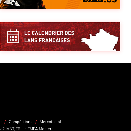
c
Compétitions
Mercato LoL
v 2, MNT, ERL et EMEA Masters