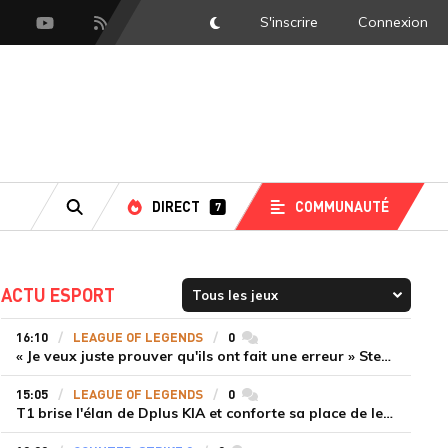
S'inscrire
Connexion
DarkMode
scord
Youtube
Flux RSS
DIRECT
COMMUNAUTÉ
7
RECHERCHE
ACTU ESPORT
16:10
LEAGUE OF LEGENDS
0
commentaires
« Je veux juste prouver qu'ils ont fait une erreur » Stend se confie sur son mercato chaotique et ses ambitions avec Shifters
15:05
LEAGUE OF LEGENDS
0
commentaires
T1 brise l'élan de Dplus KIA et conforte sa place de leader en LCK 2026 Rounds 3-4