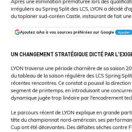
Après une élimination prématurée lors des qualificat
irréguliers au Spring Split des LCS, LYON a décidé d'aj
du toplaner sud-coréen Castle, instaurant de fait une 
Ajoutez aAa à vos sources préférées sur Google
Ajouter
UN CHANGEMENT STRATÉGIQUE DICTÉ PAR L'EXIG
LYON traverse une période charnière de sa saison 2
du tableau de la saison régulière des LCS Spring Spli
récentes rencontres. Ce constat a poussé la direction
segment de printemps, en introduisant une concurrenc
dynamique jugée trop linéaire par l'encadrement tec
Le parcours récent de LYON explique en grande partie 
tête du championnat nord-américain, ses performance
Cup ont été décevantes. Des défaites sèches contre F