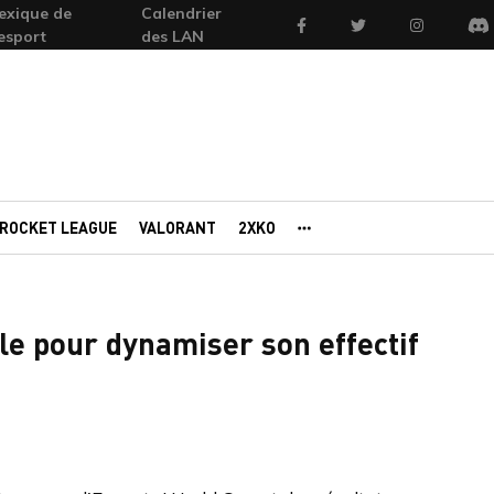
exique de
Calendrier
Facebook
Twitter
Instagram
'esport
des LAN
Di
ROCKET LEAGUE
VALORANT
2XKO
AUTRES PORTAILS
le pour dynamiser son effectif