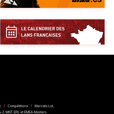
c
Compétitions
Mercato LoL
v 2, MNT, ERL et EMEA Masters