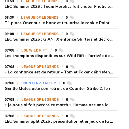
10:53
LEAGUE OF LEGENDS
0
commentaires
LEC Summer 2026 : Team Heretics fait chuter Fnatic et lance enfin sa saison estivale
09:39
LEAGUE OF LEGENDS
0
commentaires
T1 place Oner sur le banc et titularise le rookie Painter face à Hanwha Life Esports
09:08
LEAGUE OF LEGENDS
0
commentaires
LEC Summer 2026 : GIANTX enfonce Shifters et décroche sa première victoire
07/08
LOL WILD RIFT
0
commentaires
Les champions disponibles sur Wild Rift : l'arrivée de Cho'Gath
07/08
LEAGUE OF LEGENDS
0
commentaires
« La confiance est de retour » Tom et Faker débriefent la victoire convaincante de T1 face à Dplus KIA
07/08
COUNTER-STRIKE 2
0
commentaires
Gentle Mates acte son retrait de Counter-Strike 2, le roster ibérique libéré
07/08
LEAGUE OF LEGENDS
0
commentaires
« Je nous ai fait perdre ce match » Homme assume la responsabilité de la défaite de HLE face à Gen.G
07/08
LEAGUE OF LEGENDS
0
commentaires
LEC Summer Split 2026 : présentation et enjeux de la troisième semaine de compétition