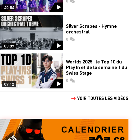
0
commentaires
40:54
Silver Scrapes - Hymne
orchestral
0
commentaires
03:37
Worlds 2025 : le Top 10 du
Play In et de la semaine 1 du
Swiss Stage
0
commentaires
07:12
VOIR TOUTES LES VIDÉOS