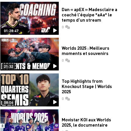
Dan « apEX » Madesclaire a
coaché l'équipe *aAa* le
temps d'un stream
0
commentaires
01:28:47
Worlds 2025 : Meilleurs
moments et souvenirs
0
commentaires
21:32
Top Highlights from
Knockout Stage | Worlds
2025
0
commentaires
08:06
Movistar KOI aux Worlds
2025, le documentaire