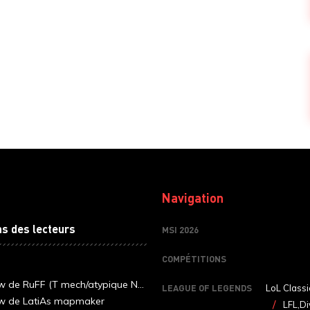
Navigation
ns des lecteurs
MSI 2026
COMPÉTITIONS
ew de RuFF (T mech/atypique N...
LEAGUE OF LEGENDS
LoL Classi
ew de LatiAs mapmaker
LFL,Di