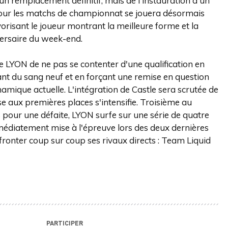
d'un remplacement définitif, mais de l'instauration d'un
 pour les matchs de championnat se jouera désormais
risant le joueur montrant la meilleure forme et la
versaire du week-end.
e LYON de ne pas se contenter d'une qualification en
tant du sang neuf et en forçant une remise en question
namique actuelle. L'intégration de Castle sera scrutée de
se aux premières places s'intensifie. Troisième au
 pour une défaite, LYON surfe sur une série de quatre
immédiatement mise à l'épreuve lors des deux dernières
ronter coup sur coup ses rivaux directs : Team Liquid
PARTICIPER