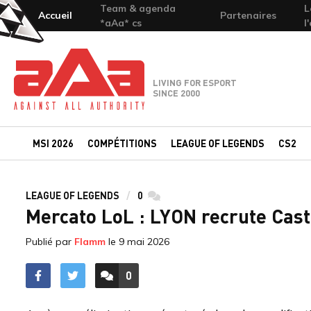
Team & agenda
L
Accueil
Partenaires
*aAa* cs
l
Team-aAa - against All authority
LIVING FOR ESPORT
SINCE 2000
MSI 2026
COMPÉTITIONS
LEAGUE OF LEGENDS
CS2
LEAGUE OF LEGENDS
0
commentaires
Mercato LoL : LYON recrute Cast
Publié par
Flamm
le
9 mai 2026
0
ACCÉDER AUX
COMMENTAIRES