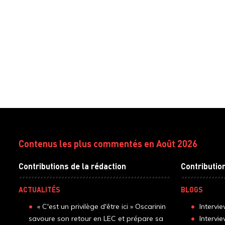
Contenus les plus commentés en Août 2026
Contributions de la rédaction
Contributio
ACTUALITÉS
BLOGS
« C'est un privilège d'être ici » Oscarinin
Intervi
savoure son retour en LEC et prépare sa
Intervi