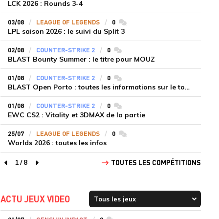
LCK 2026 : Rounds 3-4
03/08
LEAGUE OF LEGENDS
0
commentaires
LPL saison 2026 : le suivi du Split 3
02/08
COUNTER-STRIKE 2
0
commentaires
BLAST Bounty Summer : le titre pour MOUZ
01/08
COUNTER-STRIKE 2
0
commentaires
BLAST Open Porto : toutes les informations sur le tournoi
01/08
COUNTER-STRIKE 2
0
commentaires
EWC CS2 : Vitality et 3DMAX de la partie
25/07
LEAGUE OF LEGENDS
0
commentaires
Worlds 2026 : toutes les infos
1
/
8
TOUTES LES COMPÉTITIONS
page précédente
page suivante
ACTU JEUX VIDEO