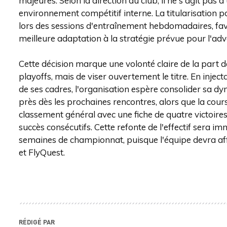
majeures. Selon la direction du club, il ne s'agit pas 
environnement compétitif interne. La titularisation
lors des sessions d'entraînement hebdomadaires, favo
meilleure adaptation à la stratégie prévue pour l'ad
Cette décision marque une volonté claire de la part d
playoffs, mais de viser ouvertement le titre. En injec
de ses cadres, l'organisation espère consolider sa dy
près dès les prochaines rencontres, alors que la cour
classement général avec une fiche de quatre victoires
succès consécutifs. Cette refonte de l'effectif sera 
semaines de championnat, puisque l'équipe devra aff
et FlyQuest.
RÉDIGÉ PAR