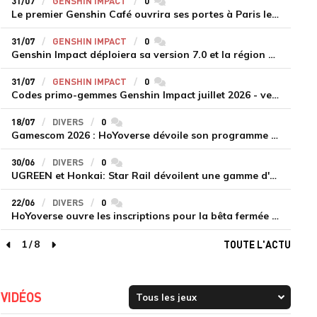
31/07
GENSHIN IMPACT
0
commentaires
Le premier Genshin Café ouvrira ses portes à Paris le 14 août
31/07
GENSHIN IMPACT
0
commentaires
Genshin Impact déploiera sa version 7.0 et la région de Snezhnaya le 12 août
31/07
GENSHIN IMPACT
0
commentaires
Codes primo-gemmes Genshin Impact juillet 2026 - version 7.0
18/07
DIVERS
0
commentaires
Gamescom 2026 : HoYoverse dévoile son programme et présente deux nouveaux jeux inédits
30/06
DIVERS
0
commentaires
UGREEN et Honkai: Star Rail dévoilent une gamme d'accessoires de recharge en édition limitée
22/06
DIVERS
0
commentaires
HoYoverse ouvre les inscriptions pour la bêta fermée de Honkai : Nexus Anima
1
/
8
TOUTE L'ACTU
page précédente
page suivante
VIDÉOS