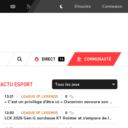
S'inscrire
Connexion
DarkMode
scord
Youtube
Flux RSS
DIRECT
COMMUNAUTÉ
14
RECHERCHE
ACTU ESPORT
13:21
LEAGUE OF LEGENDS
0
commentaires
« C'est un privilège d'être ici » Oscarinin savoure son retour en LEC et prépare sa revanche
12:03
LEAGUE OF LEGENDS
0
commentaires
LCK 2026 Gen.G surclasse KT Rolster et s'empare de la deuxième place du Legend Group