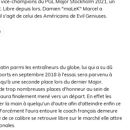
 de vice-champions du PGL Major Stockholm 2021, un
2. Libre depuis lors, Damien "maLeK" Marcel a
l s'agit de celui des Américains de Evil Geniuses.
in parmi les entraîneurs du globe, lui qui a su dû
sports en septembre 2018 à l'essai, sera parvenu à
usqu'à une seconde place lors du dernier Major.
de trop nombreuses places d'honneur au sein de
 l'aura finalement mené vers un départ. En effet les
r la main à quelqu'un d'autre afin d'atteindre enfin ce
s. Forcément l'aura entoure le coach français demeure
de ce calibre se retrouve libre sur le marché elle attire
onales.