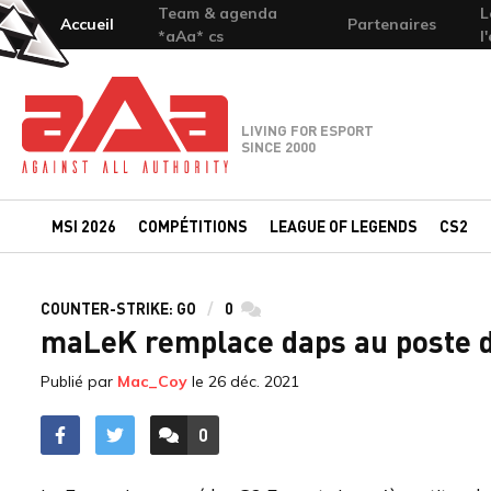
Team & agenda
L
Accueil
Partenaires
*aAa* cs
l
Team-aAa - against All authority
LIVING FOR ESPORT
SINCE 2000
MSI 2026
COMPÉTITIONS
LEAGUE OF LEGENDS
CS2
COUNTER-STRIKE: GO
0
commentaires
maLeK remplace daps au poste d
Publié par
Mac_Coy
le
26 déc. 2021
0
ACCÉDER AUX
COMMENTAIRES