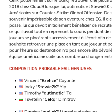
Celik (actuellement sur le banc) retrouver une place de
2018 chez Cloud9 lorsque lui, autimatic et Stewie2K 
Américains sur Counter-Strike: Global Offensive. De
souvenir impérissable de son aventure chez EG. Il a 
passé, lui qui devait initialement bénéficier de recru
ce qu'il avait tout en reprenant la souris pendant d
joueurs se placèrent successivement à l'écart afin de 
souhaite retrouver une place en tant que joueur et p
pour l'heure sa destination n'a pas encore été dévoi
équipe américaine suite aux nombreux changements qu
COMPOSITION PROBABLE EVIL GENIUSES
Vincent "
⁠Brehze⁠
" Cayonte
Jacky "
Stewie2K
" Yip
Timothy "
autimatic
" Ta
Tsvetelin "
⁠CeRq⁠
" Dimitrov
Damien "
maLeK
" Marcel (entraîneur)