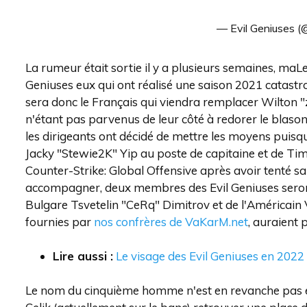
— Evil Geniuses (
La rumeur était sortie il y a plusieurs semaines, maLe
Geniuses eux qui ont réalisé une saison 2021 catastr
sera donc le Français qui viendra remplacer Wilton 
n'étant pas parvenus de leur côté à redorer le blason
les dirigeants ont décidé de mettre les moyens puisq
Jacky "Stewie2K" Yip au poste de capitaine et de Tim
Counter-Strike: Global Offensive après avoir tenté s
accompagner, deux membres des Evil Geniuses seront 
Bulgare Tsvetelin "⁠CeRq⁠" Dimitrov et de l'Américain 
fournies par
nos confrères de VaKarM.net
, auraient 
Lire aussi :
Le visage des Evil Geniuses en 2022
Le nom du cinquième homme n'est en revanche pas enc