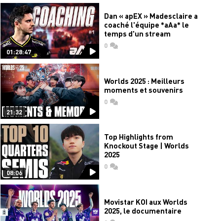
Dan « apEX » Madesclaire a
coaché l'équipe *aAa* le
temps d'un stream
0
commentaires
01:28:47
Worlds 2025 : Meilleurs
moments et souvenirs
0
commentaires
21:32
Top Highlights from
Knockout Stage | Worlds
2025
0
commentaires
08:06
Movistar KOI aux Worlds
2025, le documentaire