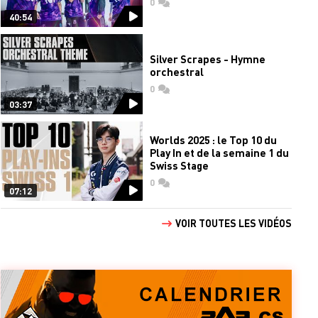
0
commentaires
40:54
Silver Scrapes - Hymne
orchestral
0
commentaires
03:37
Worlds 2025 : le Top 10 du
Play In et de la semaine 1 du
Swiss Stage
0
commentaires
07:12
VOIR TOUTES LES VIDÉOS