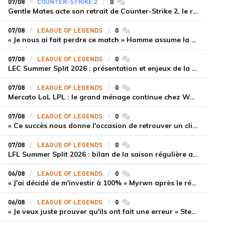
07/08
COUNTER-STRIKE 2
0
commentaires
Gentle Mates acte son retrait de Counter-Strike 2, le roster ibérique libéré
07/08
LEAGUE OF LEGENDS
0
commentaires
« Je nous ai fait perdre ce match » Homme assume la responsabilité de la défaite de HLE face à Gen.G
07/08
LEAGUE OF LEGENDS
0
commentaires
LEC Summer Split 2026 : présentation et enjeux de la troisième semaine de compétition
07/08
LEAGUE OF LEGENDS
0
commentaires
Mercato LoL LPL : le grand ménage continue chez Weibo Gaming, Jiejie quitte le navire au profit de Xiaohao
07/08
LEAGUE OF LEGENDS
0
commentaires
« Ce succès nous donne l'occasion de retrouver un climat beaucoup plus positif » Ryu et Canyon soulagés après la victoire de Gen.G sur HLE
07/08
LEAGUE OF LEGENDS
0
commentaires
LFL Summer Split 2026 : bilan de la saison régulière avec Solary en tête
06/08
LEAGUE OF LEGENDS
0
commentaires
« J'ai décidé de m'investir à 100% » Myrwn après le réveil de Movistar KOI face à Fnatic
06/08
LEAGUE OF LEGENDS
0
commentaires
« Je veux juste prouver qu'ils ont fait une erreur » Stend se confie sur son mercato chaotique et ses ambitions avec Shifters