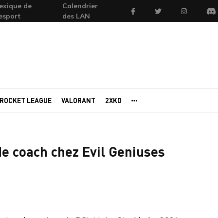
exique de
Calendrier
Facebook
Twitter
Instagram
'esport
des LAN
Di
ROCKET LEAGUE
VALORANT
2XKO
AUTRES PORTAILS
e coach chez Evil Geniuses