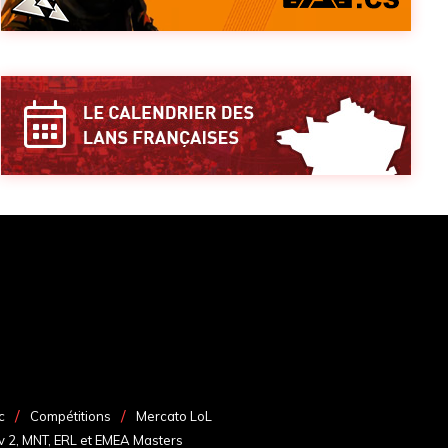
c
Compétitions
Mercato LoL
v 2, MNT, ERL et EMEA Masters