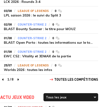
LCK 2026 : Rounds 3-4
03/08
LEAGUE OF LEGENDS
0
commentaires
LPL saison 2026 : le suivi du Split 3
02/08
COUNTER-STRIKE 2
0
commentaires
BLAST Bounty Summer : le titre pour MOUZ
01/08
COUNTER-STRIKE 2
0
commentaires
BLAST Open Porto : toutes les informations sur le tournoi
01/08
COUNTER-STRIKE 2
0
commentaires
EWC CS2 : Vitality et 3DMAX de la partie
25/07
LEAGUE OF LEGENDS
0
commentaires
Worlds 2026 : toutes les infos
1
/
8
TOUTES LES COMPÉTITIONS
page précédente
page suivante
ACTU JEUX VIDEO