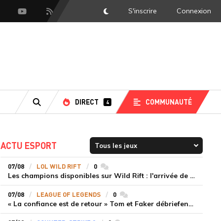
S'inscrire
Connexion
DarkMode
scord
Youtube
Flux RSS
DIRECT
COMMUNAUTÉ
4
RECHERCHE
ACTU ESPORT
07/08
LOL WILD RIFT
0
commentaires
Les champions disponibles sur Wild Rift : l'arrivée de Cho'Gath
07/08
LEAGUE OF LEGENDS
0
commentaires
« La confiance est de retour » Tom et Faker débriefent la victoire convaincante de T1 face à Dplus KIA