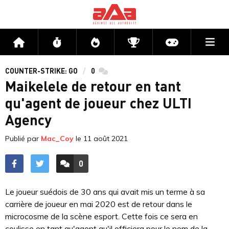
Me
Accueil
Flux
Directs
Compétitions
Actu jeux v
COUNTER-STRIKE: GO
0
commentaires
Maikelele de retour en tant
qu'agent de joueur chez ULTI
Agency
Publié par
Mac_Coy
le
11 août 2021
0
ACCÉDER AUX
COMMENTAIRES
Le joueur suédois de 30 ans qui avait mis un terme à sa
carrière de joueur en mai 2020 est de retour dans le
microcosme de la scène esport. Cette fois ce sera en
coulisse en tant qu'agent qu'il officiera pour le nom de la