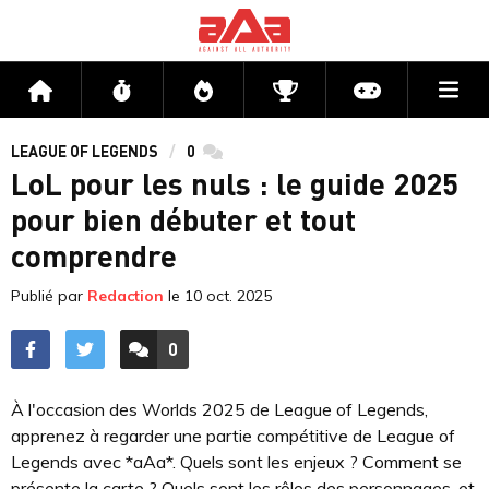
Me
Accueil
Flux
Directs
Compétitions
Actu jeux v
LEAGUE OF LEGENDS
0
commentaires
LoL pour les nuls : le guide 2025
pour bien débuter et tout
comprendre
Publié par
Redaction
le
10 oct. 2025
0
ACCÉDER AUX
COMMENTAIRES
À l'occasion des Worlds 2025 de League of Legends,
apprenez à regarder une partie compétitive de League of
Legends avec *aAa*. Quels sont les enjeux ? Comment se
présente la carte ? Quels sont les rôles des personnages, et