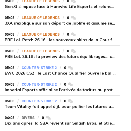
05/08
LEAGUE OF LEGENDS
0
commentaires
Gen.G s'impose face à Hanwha Life Esports et relance sa dynamique en LCK
05/08
LEAGUE OF LEGENDS
0
commentaires
3XA s'explique sur son départ de Joblife et assume ses torts
05/08
LEAGUE OF LEGENDS
0
commentaires
PBE LoL Patch 26.16 : les nouveaux skins de la Cour féérique
05/08
LEAGUE OF LEGENDS
0
commentaires
PBE LoL 26.16 : la preview des futurs équilibrages... coup d'arrêt pour les supports roamers
05/08
COUNTER-STRIKE 2
0
commentaires
EWC 2026 CS2 : le Last Chance Qualifier ouvre le bal à Paris du 7 au 9 août
05/08
COUNTER-STRIKE 2
0
commentaires
Imperial Esports officialise l'arrivée de tacitus au poste d'entraîneur
05/08
COUNTER-STRIKE 2
0
commentaires
Team Vitality fait appel à jL pour pallier les futures absences d'apEX et mezii
04/08
DIVERS
0
commentaires
Dix ans après, la SBA revient sur Smash Bros. et Street Fighter