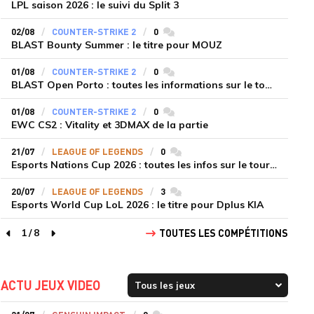
LPL saison 2026 : le suivi du Split 3
02/08
COUNTER-STRIKE 2
0
commentaires
BLAST Bounty Summer : le titre pour MOUZ
01/08
COUNTER-STRIKE 2
0
commentaires
BLAST Open Porto : toutes les informations sur le tournoi
01/08
COUNTER-STRIKE 2
0
commentaires
EWC CS2 : Vitality et 3DMAX de la partie
21/07
LEAGUE OF LEGENDS
0
commentaires
Esports Nations Cup 2026 : toutes les infos sur le tournoi
20/07
LEAGUE OF LEGENDS
3
commentaires
Esports World Cup LoL 2026 : le titre pour Dplus KIA
1
/
8
TOUTES LES COMPÉTITIONS
page précédente
page suivante
ACTU JEUX VIDEO