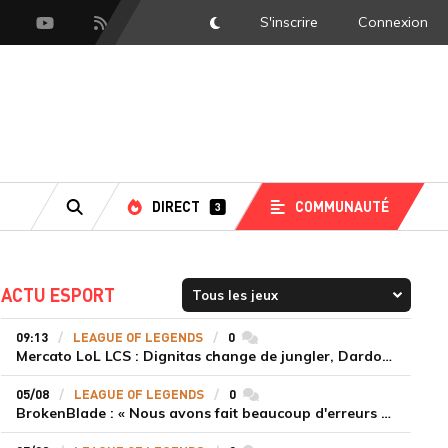
S'inscrire
Connexion
DarkMode
scord
Youtube
Flux RSS
DIRECT
COMMUNAUTÉ
3
RECHERCHE
ACTU ESPORT
09:13
LEAGUE OF LEGENDS
0
commentaires
Mercato LoL LCS : Dignitas change de jungler, Dardoch fait son retour en LCS, eXyu annonce sa retraite
05/08
LEAGUE OF LEGENDS
0
commentaires
BrokenBlade : « Nous avons fait beaucoup d'erreurs bêtes, mais une victoire reste une victoire et c'est une chose dont on peut se réjouir »