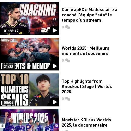
Dan « apEX » Madesclaire a
coaché l'équipe *aAa* le
temps d'un stream
0
commentaires
01:28:47
Worlds 2025 : Meilleurs
moments et souvenirs
0
commentaires
21:32
Top Highlights from
Knockout Stage | Worlds
2025
0
commentaires
08:06
Movistar KOI aux Worlds
2025, le documentaire