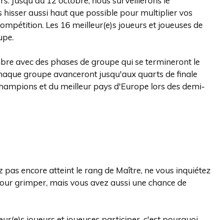
. Jusqu'au 12 octobre, nous surveillerons le
 hisser aussi haut que possible pour multiplier vos
compétition. Les 16 meilleur(e)s joueurs et joueuses de
upe.
re avec des phases de groupe qui se termineront le
chaque groupe avanceront jusqu'aux quarts de finale
ampions et du meilleur pays d'Europe lors des demi-
 pas encore atteint le rang de Maître, ne vous inquiétez
our grimper, mais vous avez aussi une chance de
eur(e)s joueurs et joueuses participer, c'est pourquoi