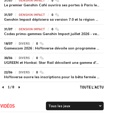
31/07
GENSHIN IMPACT
0
commentaires
Le premier Genshin Café ouvrira ses portes à Paris le 14 août
31/07
GENSHIN IMPACT
0
commentaires
Genshin Impact déploiera sa version 7.0 et la région de Snezhnaya le 12 août
31/07
GENSHIN IMPACT
0
commentaires
Codes primo-gemmes Genshin Impact juillet 2026 - version 7.0
18/07
DIVERS
0
commentaires
Gamescom 2026 : HoYoverse dévoile son programme et présente deux nouveaux jeux inédits
30/06
DIVERS
0
commentaires
UGREEN et Honkai: Star Rail dévoilent une gamme d'accessoires de recharge en édition limitée
22/06
DIVERS
0
commentaires
HoYoverse ouvre les inscriptions pour la bêta fermée de Honkai : Nexus Anima
1
/
8
TOUTE L'ACTU
page précédente
page suivante
VIDÉOS