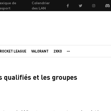
exique de
Calendrier
Facebook
Twitter
Instagram
'esport
des LAN
Di
ROCKET LEAGUE
VALORANT
2XKO
AUTRES PORTAILS
 qualifiés et les groupes