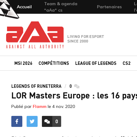
Team & agenda
L
Accueil
Partenaires
*aAa* cs
l
Team-aAa - against All authority
LIVING FOR ESPORT
SINCE 2000
MSI 2026
COMPÉTITIONS
LEAGUE OF LEGENDS
CS2
LEGENDS OF RUNETERRA
0
commentaires
LOR Masters Europe : les 16 pays
Publié par
Flamm
le
4 nov. 2020
0
ACCÉDER AUX
COMMENTAIRES