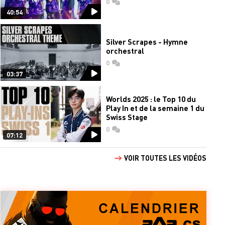
0
commentaires
40:54
Silver Scrapes - Hymne
orchestral
0
commentaires
03:37
Worlds 2025 : le Top 10 du
Play In et de la semaine 1 du
Swiss Stage
0
commentaires
07:12
VOIR TOUTES LES VIDÉOS