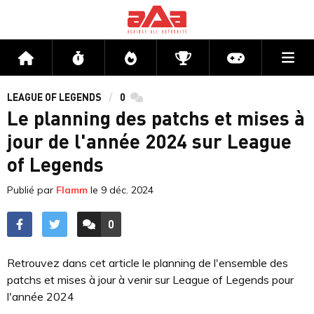
Me
Accueil
Flux
Directs
Compétitions
Actu jeux v
LEAGUE OF LEGENDS
0
commentaires
Le planning des patchs et mises à
jour de l'année 2024 sur League
of Legends
Publié par
Flamm
le
9 déc. 2024
0
ACCÉDER AUX
COMMENTAIRES
Retrouvez dans cet article le planning de l'ensemble des
patchs et mises à jour à venir sur League of Legends pour
l'année 2024